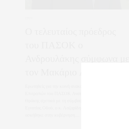
ΠΡΙΝ
Ο τελευταίος πρόεδρος
του ΠΑΣΟΚ ο
Ανδρουλάκης σύμφωνα μ
τον Μακάριο Λαζαρίδη
Ερωτηθείς για την κοινή ανακοίνωση των Νομαρχιακών
Επιτροπών του ΠΑΣΟΚ Ανατολικής Μακεδονίας και
Θράκης σχετικά με τη σύμβαση παραχώρησης της
Εγνατίας Οδού, ο κ. Λαζαρίδης απέρριψε την κριτική π
ασκήθηκε στην κυβέρνηση.…