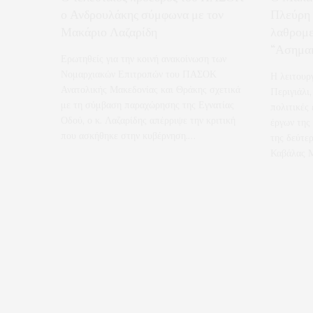
ο Ανδρουλάκης σύμφωνα με τον
Πλεύρη 
Μακάριο Λαζαρίδη
λαθρομε
“Ασημα
Ερωτηθείς για την κοινή ανακοίνωση των
Νομαρχιακών Επιτροπών του ΠΑΣΟΚ
Η λειτουρ
Ανατολικής Μακεδονίας και Θράκης σχετικά
Περιγιάλι
με τη σύμβαση παραχώρησης της Εγνατίας
πολιτικές 
Οδού, ο κ. Λαζαρίδης απέρριψε την κριτική
έργων της
που ασκήθηκε στην κυβέρνηση.…
της δεύτε
Καβάλας 