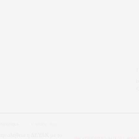
I
b
C
ΑΘΛΗΤΙΚΑ
17 ΜΑΪ́ΟΥ, 2022
την αλήθεια η ΔΕΥΑΚ με το
UNCATEGORIZED
,
ΑΓΓΕΛΙΕΣ
,
ΑΘΛΗΤ