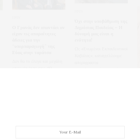
ΠΡΙΝ
ΠΡΙΝ
Όχι στην υποβάθμιση της
Ο Γρανάς δεν απαντάει αν
Δημόσιας Παιδείας – Η
είχαν τις απαραίτητες
δύναμή μας είναι η
άδειες για την
ενότητα!
“υπερπαραγωγή” της
Ως «Ενωμένοι Εκπαιδευτικοί
Εύας στην ταράτσα
Καβάλας», καταγγέλλουμε
ε
Δεν θα το έλεγα και μεγάλη
απερίφραστα
επιτυχία όταν στις 40…
τιςκυβερνητικές επιλογές για
τους…
ου