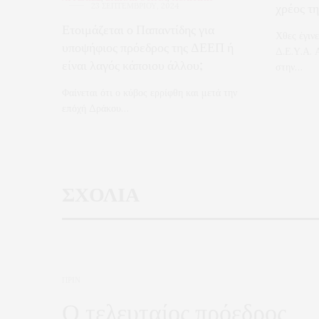
χρέος τ
23 ΣΕΠΤΕΜΒΡΊΟΥ, 2024
Ετοιμάζεται ο Παπαντίδης για
Χθες έγιν
υποψήφιος πρόεδρος της ΔΕΕΠ ή
Δ.Ε.Υ.Α. 
είναι λαγός κάποιου άλλου;
στην…
Φαίνεται ότι ο κύβος ερρίφθη και μετά την
επόχή Δράκου…
ΣΧΟΛΙΑ
ΠΡΙΝ
Ο τελευταίος πρόεδρος