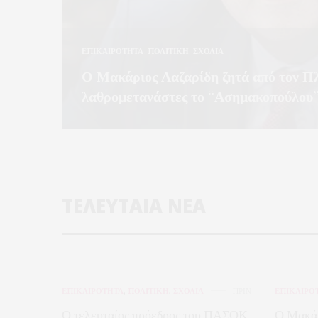
ΕΠΙΚΑΙΡΟΤΗΤΑ
,
ΠΟΛΙΤΙΚΗ
,
ΣΧΟΛΙΑ
ύμφωνα
Ο Μακάριος Λαζαρίδη ζητά από τον Πλ
λαθρομετανάστες το “Ασημακοπούλου
Η λειτουργία της δομής φιλοξενίας στο Περιγιάλι, η κατ
πολιτικές εξελίξεις…
ΔΙΑΒΑΣΤΕ ΠΕΡΙΣΣΟΤΕΡΑ →
ΤΕΛΕΥΤΑΙΑ ΝΕΑ
ΕΠΙΚΑΙΡΟΤΗΤΑ
,
ΠΟΛΙΤΙΚΗ
,
ΣΧΟΛΙΑ
ΠΡΙΝ
ΕΠΙΚΑΙΡΟ
Ο τελευταίος πρόεδρος του ΠΑΣΟΚ
Ο Μακάρ