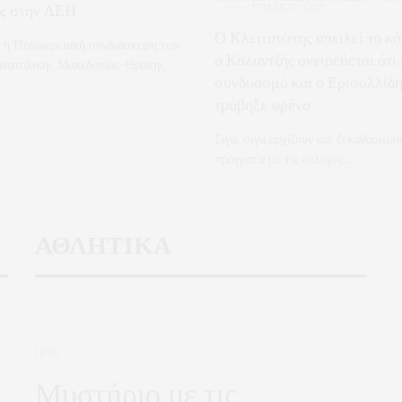
ης στην ΔΕΗ
17 ΜΑΪ́ΟΥ, 2022
Ο Κλειτσιώτης απειλεί το κ
ε η Περιφερειακή συνδιάσκεψη των
ο Καλαντζής ονειρεύεται ότι 
Ανατολικής Μακεδονίας-Θράκης
συνδυασμό και ο Εριφυλλίδη
τράβηξε φρένο
Σιγά, σιγά αρχίζουν και ξεκαθαρίζου
πράγματα με τις εκλογές…
ΑΘΛΗΤΙΚΑ
ΠΡΙΝ
Μυστήριο με τις