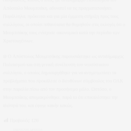
Απόστολο Μουμτσάκη, αδυνατεί να τις πραγματοποιήσει.
Παράλληλα, πρόκειται και για μία έμμεση στήριξη προς τους
συλλόγους, οι οποίοι πιθανότατα θα θυμηθούν στις εκλογές ότι ο
Μουμτσάκης τους ενίσχυσε οικονομικά κατά την περίοδο των
Χριστουγέννων.
@ Ο Απόστολος Μουμτσάκης παρουσιάστηκε ως αντιδήμαρχος
Πολιτισμού και στη γενική συνέλευση του νεοσύστατου
συλλόγου, ο οποίος δημιουργήθηκε για να αντιμετωπίσει τα
προβλήματα που προκάλεσε ο διευθύνων σύμβουλος του ΟΛΚ
στην παραλία πίσω από τον προσήνεμο μόλο. Ωστόσο, ο
Μουμτσάκης απομακρύνθηκε, παρά το ότι επικαλέστηκε την
ιδιότητά του, και έφυγε κακήν κακώς.
Προβολές:
126
PREVIOUS ARTICLE