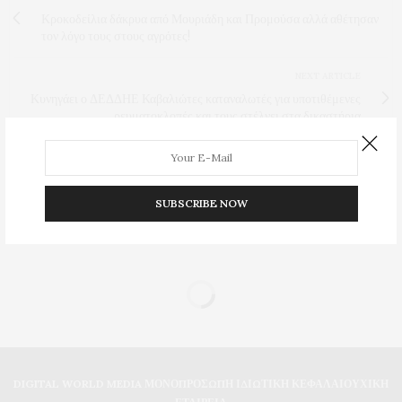
Κροκοδείλια δάκρυα από Μουριάδη και Προμούσα αλλά αθέτησαν
τον λόγο τους στους αγρότες!
NEXT ARTICLE
Κυνηγάει ο ΔΕΔΔΗΕ Καβαλιώτες καταναλωτές για υποτιθέμενες
ρευματοκλοπές και τους στέλνει στα δικαστήρια
0
SUBSCRIBE NOW
DIGITAL WORLD MEDIA ΜΟΝΟΠΡΟΣΩΠΗ ΙΔΙΩΤΙΚΗ ΚΕΦΑΛΑΙΟΥΧΙΚΗ