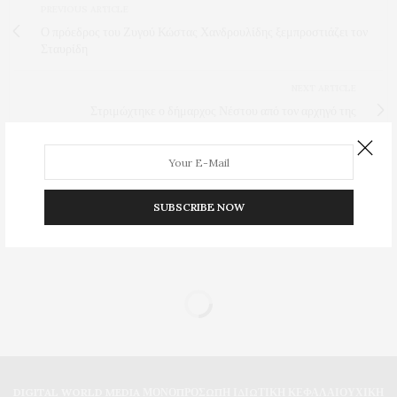
PREVIOUS ARTICLE
Ο πρόεδρος του Ζυγού Κώστας Χανδρουλίδης ξεμπροστιάζει τον
Σταυρίδη
NEXT ARTICLE
Στριμώχτηκε ο δήμαρχος Νέστου από τον αρχηγό της
αντιπολίτευσης Τάσο Τσολάκη και δηλώνει τηνενοχή του
0
SUBSCRIBE NOW
DIGITAL WORLD MEDIA ΜΟΝΟΠΡΟΣΩΠΗ ΙΔΙΩΤΙΚΗ ΚΕΦΑΛΑΙΟΥΧΙΚΗ