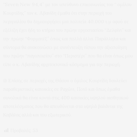
“Seven New 94,4” με τον υπεύθυνο επικοινωνίας του “ ομίλου
Κουρτίδης” τον κ. Αβανίδη έμαθα ότι στην περιοχή του
περιγιαλίου θα δημιουργήσει μια πολιτεία 40.000 τ.μ αφού σε
εξέλιξη έχει ήδη το κτήριο του πρώην εργοστασίου “Δελφίνι” και
την πρώην “Φορματέξ” όπως και πολλά άλλα. Παράλληλα και
σύντομα θα ανακοινώσει με συνέντευξη τύπου την αξιοποίηση
του πρώην “παγοποιείου” στο “Περιστέρι” που θα είναι όπως μου
είπε ο κ. Αβανίδης αρχιτεκτονικό κόσμημα για την περιοχή.
@ Επίσης σε περιοχές της Θάσου ο όμιλος Κουρτίδη δουλεύει
παραθεριστικές κατοικίες σε Ραχώνι, Ποτό και όπως έμαθα
συνολικά θα είναι κοντά στις 400 κατοικίες υψηλού αισθητικού
αποτελέσματος που θα απευθύνεται στα υψηλά βαλάντια της
Καβάλας αλλά και του εξωτερικού.
Προβολές:
53