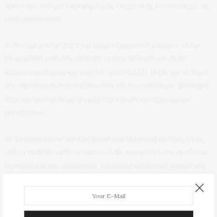
αρκέστηκε στο μισό αφήγημα μιας ενεργειακής κοινότητας με τις
μισές δυνατότητες.
@ Φυσικά από το 2023 και μέχρι σήμερα δεν μπόρεσε να την
προχωρήσει γιατί δεν μπόρεσε να βρει τα λεφτά για να την
κατασκευάσει αλλά και γιατί δεν έδινε η ΔΕΗ το Οκ για να πάρει
την παραγόμενη ενέργεια που ήταν και το μεγαλύτερο πρόβλημα.
Έτσι και αυτό το θέμα το έριξε στο καλάθι των ξεχασμένων
υποσχέσεων.
@ Αναρωτιέμαι αν του έχει μείνει του Μουριάδη κανένας λαγός
ακόμη να βγάλει από το σακούλι ή θα περιοριστεί στο να δέχεται
τη στήριξη άλλων κοινωνικών δυνάμεων ενδίδοντας φυσικά στα
όποια θέλω τους;
Προβολές:
102