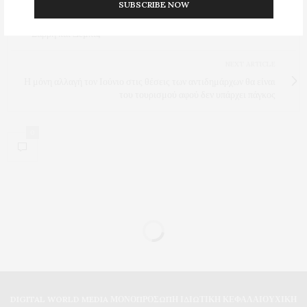
PREVIOUS ARTICLE
SUBSCRIBE NOW
Υπάρχει ελπίδα στις υποψηφιότητες για τον δήμο Καβάλας των
Σαρρή και Δέμπα;
NEXT ARTICLE
Η μόνη αλλαγή τον Ιούνιο στις θέσεις των αντιδημάρχων θα είναι
του τουρισμού αφού δεν υπάρχει πάγκος
0
DIGITAL WORLD MEDIA ΜΟΝΟΠΡΟΣΩΠΗ ΙΔΙΩΤΙΚΗ ΚΕΦΑΛΑΙΟΥΧΙΚΗ