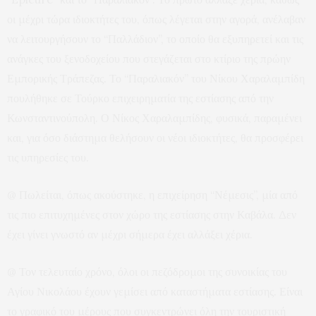
οι μέχρι τώρα ιδιοκτήτες του, όπως λέγεται στην αγορά, ανέλαβαν
να λειτουργήσουν το “Παλλάδιον”, το οποίο θα εξυπηρετεί και τις
ανάγκες του ξενοδοχείου που στεγάζεται στο κτίριο της πρώην
Εμπορικής Τράπεζας. Το “Παραλιακόν” του Νίκου Χαραλαμπίδη
πουλήθηκε σε Τούρκο επιχειρηματία της εστίασης από την
Κωνσταντινούπολη. Ο Νίκος Χαραλαμπίδης, φυσικά, παραμένει
και, για όσο διάστημα θελήσουν οι νέοι ιδιοκτήτες, θα προσφέρει
τις υπηρεσίες του.
@ Πωλείται, όπως ακούστηκε, η επιχείρηση “Νέμεσις”, μία από
τις πιο επιτυχημένες στον χώρο της εστίασης στην Καβάλα. Δεν
έχει γίνει γνωστό αν μέχρι σήμερα έχει αλλάξει χέρια.
@ Τον τελευταίο χρόνο, όλοι οι πεζόδρομοι της συνοικίας του
Αγίου Νικολάου έχουν γεμίσει από καταστήματα εστίασης. Είναι
το γραφικό του μέρους που συγκεντρώνει όλη την τουριστική