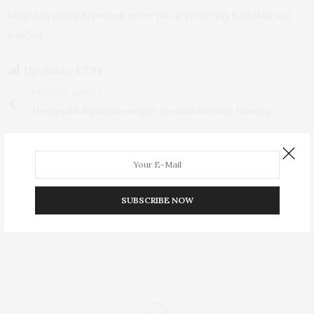
κίνηση, η οποία περνά και μένει για να γευτεί την Καβαλιώτικη
κουζίνα.
Προβολές:
1.294
PREVIOUS ARTICLE
Η ανοχή του δημάρχου ενισχύει την ασυδοσία στην Παναγία
NEXT ARTICLE
Υιοί Καλαντζή και Πασχαλίδη θέλουν σταυρό – Θα τους ανοίξει
την πόρτα ο Μητσοτάκης;
SUBSCRIBE NOW
0