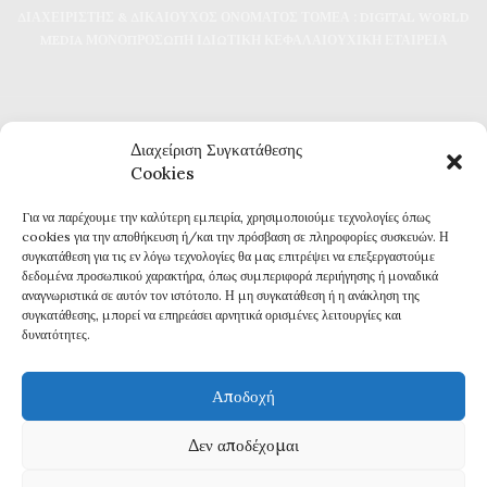
ΔΙΑΧΕΙΡΙΣΤΗΣ & ΔΙΚΑΙΟΥΧΟΣ ΟΝΟΜΑΤΟΣ ΤΟΜΕΑ : DIGITAL WORLD
MEDIA ΜΟΝΟΠΡΟΣΩΠΗ ΙΔΙΩΤΙΚΗ ΚΕΦΑΛΑΙΟΥΧΙΚΗ ΕΤΑΙΡΕΙΑ
Διαχείριση Συγκατάθεσης
Cookies
Για να παρέχουμε την καλύτερη εμπειρία, χρησιμοποιούμε τεχνολογίες όπως
Καθημερινή επικαιρότητα και ενημέρωση
cookies για την αποθήκευση ή/και την πρόσβαση σε πληροφορίες συσκευών. Η
Τα πάντα για την Καβάλα
συγκατάθεση για τις εν λόγω τεχνολογίες θα μας επιτρέψει να επεξεργαστούμε
Εφημερίδα 7η ΜΕΡΑ
δεδομένα προσωπικού χαρακτήρα, όπως συμπεριφορά περιήγησης ή μοναδικά
αναγνωριστικά σε αυτόν τον ιστότοπο. Η μη συγκατάθεση ή η ανάκληση της
συγκατάθεσης, μπορεί να επηρεάσει αρνητικά ορισμένες λειτουργίες και
δυνατότητες.
Αποδοχή
Πολιτική Απορρήτου
Δεν αποδέχομαι
Δ
ΗΛΩΣΗ ΣΥΜΜΟΡΦΩΣΗΣ ΜΕ ΤΗ ΣΥΣΤΑΣΗ (ΕΕ) 2018/334