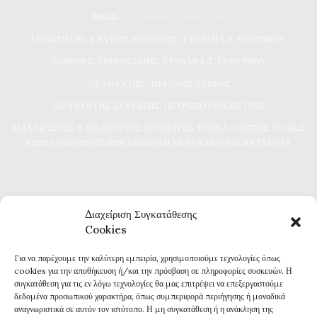
EMAIL:
evdomimera@gmail.com
ΙΔΙΟΚΤΗΤΗΣ & ΚΥΡΙΟΣ ΜΕΤΟΧΟΣ : ΕΥΘΥΜΙΑ Τ. ΕΥΘΥΜΙΟΥ
ΝΟΜΙΜΟΣ ΕΚΠΡΟΣΩΠΟΣ: ΕΥΘΥΜΙΑ Τ. ΕΥΘΥΜΙΟΥ
ΔΙΕΥΘΥΝΤΗΣ : ΙΩΑΝΝΗΣ ΧΛΩΡΟΣ
ΔΙΕΥΘΥΝΤΗΣ ΣΥΝΤΑΞΗΣ: ΠΕΤΡΟΠΟΥΛΟΣ ΠΕΤΡΟΣ
ΔΙΑΧΕΙΡΙΣΤΗΣ & ΔΙΚΑΙΟΥΧΟΣ ΟΝΟΜΑΤΟΣ ΤΟΜΕΑ : DIGITAL WORLD
MEDIA ΜΟΝΟΠΡΟΣΩΠΗ ΙΔΙΩΤΙΚΗ ΚΕΦΑΛΑΙΟΥΧΙΚΗ ΕΤΑΙΡΕΙΑ
Διαχείριση Συγκατάθεσης
Cookies
Για να παρέχουμε την καλύτερη εμπειρία, χρησιμοποιούμε τεχνολογίες όπως
Καθημερινή επικαιρότητα και ενημέρωση
cookies για την αποθήκευση ή/και την πρόσβαση σε πληροφορίες συσκευών. Η
Τα πάντα για την Καβάλα
συγκατάθεση για τις εν λόγω τεχνολογίες θα μας επιτρέψει να επεξεργαστούμε
Εφημερίδα 7η ΜΕΡΑ
δεδομένα προσωπικού χαρακτήρα, όπως συμπεριφορά περιήγησης ή μοναδικά
αναγνωριστικά σε αυτόν τον ιστότοπο. Η μη συγκατάθεση ή η ανάκληση της