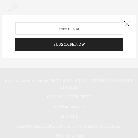
0
SUBSCRIBE NOW
DIGITAL WORLD MEDIA ΜΟΝΟΠΡΟΣΩΠΗ ΙΔΙΩΤΙΚΗ ΚΕΦΑΛΑΙΟΥΧΙΚΗ
ΕΤΑΙΡΕΙΑ
ΕΚΔΟΣΗ : ΚΑΘΗΜΕΡΙΝΗ
ΑΦΜ: 800964731
ΑΡ.ΓΕΜΗ:
ΔΙΕΥΘΥΝΣΗ: ΚΕΡΑΣΟΥΝΤΟΣ 53, ΝΕΑ ΣΜΥΡΝΗ, TK 17122
ΤΗΛ: 2109764290