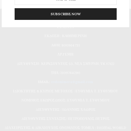
SUBSCRIBE NOW
DIGITAL WORLD MEDIA ΜΟΝΟΠΡΟΣΩΠΗ ΙΔΙΩΤΙΚΗ ΚΕΦΑΛΑΙΟΥΧΙΚΗ
ΕΤΑΙΡΕΙΑ
ΕΚΔΟΣΗ : ΚΑΘΗΜΕΡΙΝΗ
ΑΦΜ: 800964731
ΑΡ.ΓΕΜΗ:
ΔΙΕΥΘΥΝΣΗ: ΚΕΡΑΣΟΥΝΤΟΣ 53, ΝΕΑ ΣΜΥΡΝΗ, TK 17122
ΤΗΛ: 2109764290
EMAIL:
evdomimera@gmail.com
ΙΔΙΟΚΤΗΤΗΣ & ΚΥΡΙΟΣ ΜΕΤΟΧΟΣ : ΕΥΘΥΜΙΑ Τ. ΕΥΘΥΜΙΟΥ
ΝΟΜΙΜΟΣ ΕΚΠΡΟΣΩΠΟΣ: ΕΥΘΥΜΙΑ Τ. ΕΥΘΥΜΙΟΥ
ΔΙΕΥΘΥΝΤΗΣ : ΙΩΑΝΝΗΣ ΧΛΩΡΟΣ
ΔΙΕΥΘΥΝΤΗΣ ΣΥΝΤΑΞΗΣ: ΠΕΤΡΟΠΟΥΛΟΣ ΠΕΤΡΟΣ
ΔΙΑΧΕΙΡΙΣΤΗΣ & ΔΙΚΑΙΟΥΧΟΣ ΟΝΟΜΑΤΟΣ ΤΟΜΕΑ : DIGITAL WORLD