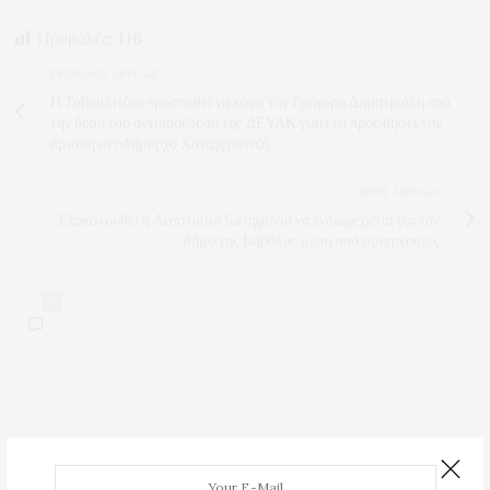
Προβολές:
116
PREVIOUS ARTICLE
Η Ταβουλτίζου προσπαθεί να κόψε τον Γρήγορη Δημητριάδη από
την θέση του αντιπροέδρου της ΔΕΥΑΚ γιατί να προωθήσει την
άμισθη αντιδήμαρχο Χατζηφραντζή
NEXT ARTICLE
Εξακολουθεί η Αναστασία Ιωσηφίδου να ενδιαφέρεται για τον
δήμο της Καβάλας μέσα από συνεργασίες
0