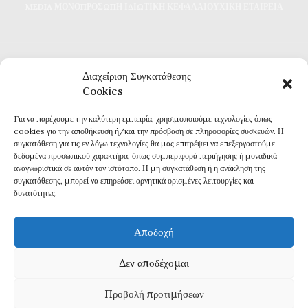
MEDIA ΜΟΝΟΠΡΟΣΩΠΗ ΙΔΙΩΤΙΚΗ ΚΕΦΑΛΑΙΟΥΧΙΚΗ ΕΤΑΙΡΕΙΑ
Διαχείριση Συγκατάθεσης
Cookies
Για να παρέχουμε την καλύτερη εμπειρία, χρησιμοποιούμε τεχνολογίες όπως
Καθημερινή επικαιρότητα και ενημέρωση
cookies για την αποθήκευση ή/και την πρόσβαση σε πληροφορίες συσκευών. Η
Τα πάντα για την Καβάλα
συγκατάθεση για τις εν λόγω τεχνολογίες θα μας επιτρέψει να επεξεργαστούμε
Εφημερίδα 7η ΜΕΡΑ
δεδομένα προσωπικού χαρακτήρα, όπως συμπεριφορά περιήγησης ή μοναδικά
αναγνωριστικά σε αυτόν τον ιστότοπο. Η μη συγκατάθεση ή η ανάκληση της
συγκατάθεσης, μπορεί να επηρεάσει αρνητικά ορισμένες λειτουργίες και
δυνατότητες.
Αποδοχή
Πολιτική Απορρήτου
Δεν αποδέχομαι
Δ
ΗΛΩΣΗ ΣΥΜΜΟΡΦΩΣΗΣ ΜΕ ΤΗ ΣΥΣΤΑΣΗ (ΕΕ) 2018/334
Προβολή προτιμήσεων