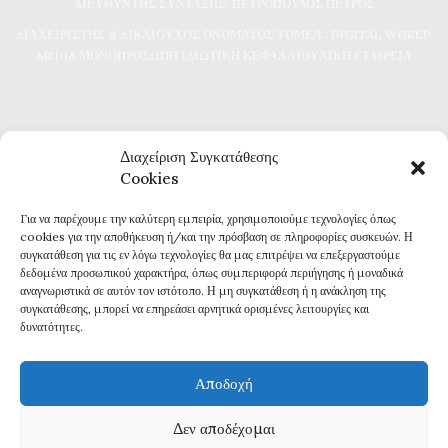
ΔΙΕΥΘΥΝΤΗΣ ΣΥΝΤΑΞΗΣ: ΠΕΤΡΟΠΟΥΛΟΣ ΠΕΤΡΟΣ
ΔΙΑΧΕΙΡΙΣΤΗΣ & ΔΙΚΑΙΟΥΧΟΣ ΟΝΟΜΑΤΟΣ ΤΟΜΕΑ : DIGITAL WORLD
MEDIA ΜΟΝΟΠΡΟΣΩΠΗ ΙΔΙΩΤΙΚΗ ΚΕΦΑΛΑΙΟΥΧΙΚΗ ΕΤΑΙΡΕΙΑ
Διαχείριση Συγκατάθεσης
Cookies
Για να παρέχουμε την καλύτερη εμπειρία, χρησιμοποιούμε τεχνολογίες όπως
Καθημερινή επικαιρότητα και ενημέρωση
cookies για την αποθήκευση ή/και την πρόσβαση σε πληροφορίες συσκευών. Η
Τα πάντα για την Καβάλα
συγκατάθεση για τις εν λόγω τεχνολογίες θα μας επιτρέψει να επεξεργαστούμε
Εφημερίδα 7η ΜΕΡΑ
δεδομένα προσωπικού χαρακτήρα, όπως συμπεριφορά περιήγησης ή μοναδικά
αναγνωριστικά σε αυτόν τον ιστότοπο. Η μη συγκατάθεση ή η ανάκληση της
συγκατάθεσης, μπορεί να επηρεάσει αρνητικά ορισμένες λειτουργίες και
δυνατότητες.
Αποδοχή
Πολιτική Απορρήτου
Δεν αποδέχομαι
Δ
ΗΛΩΣΗ ΣΥΜΜΟΡΦΩΣΗΣ ΜΕ ΤΗ ΣΥΣΤΑΣΗ (ΕΕ) 2018/334