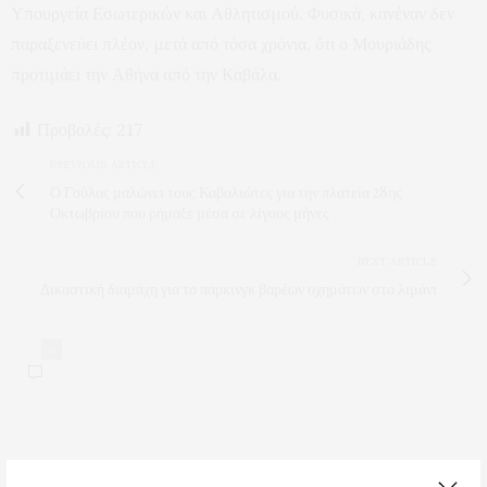
Υπουργεία Εσωτερικών και Αθλητισμού. Φυσικά, κανέναν δεν
παραξενεύει πλέον, μετά από τόσα χρόνια, ότι ο Μουριάδης
προτιμάει την Αθήνα από την Καβάλα.
Προβολές:
217
PREVIOUS ARTICLE
Ο Γούλας μαλώνει τους Καβαλιώτες για την πλατεία 28ης
Οκτωβρίου που ρήμαξε μέσα σε λίγους μήνες
NEXT ARTICLE
Δικαστική διαμάχη για το πάρκινγκ βαρέων οχημάτων στο λιμάνι
0