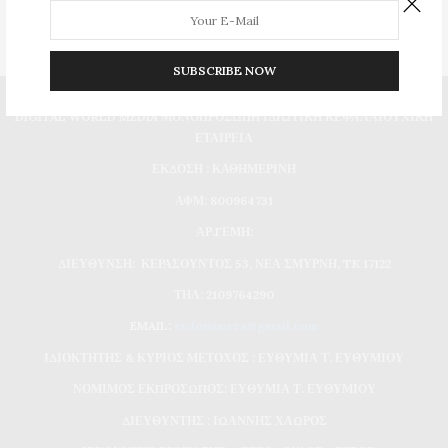
SUBSCRIBE NOW
DIGITAL WORLD MEDIA ΜΟΝΟΠΡΟΣΩΠΗ ΙΔΙΩΤΙΚΗ ΚΕΦΑΛΑΙΟΥΧΙΚΗ
ΕΤΑΙΡΕΙΑ
ΕΚΔΟΣΗ : ΚΑΘΗΜΕΡΙΝΗ
ΑΦΜ: 800964731
ΑΡ.ΓΕΜΗ:
ΔΙΕΥΘΥΝΣΗ: ΚΕΡΑΣΟΥΝΤΟΣ 53, ΝΕΑ ΣΜΥΡΝΗ, TK 17122
ΤΗΛ: 2109764290
EMAIL:
evdomimera@gmail.com
ΙΔΙΟΚΤΗΤΗΣ & ΚΥΡΙΟΣ ΜΕΤΟΧΟΣ : ΕΥΘΥΜΙΑ Τ. ΕΥΘΥΜΙΟΥ
ΝΟΜΙΜΟΣ ΕΚΠΡΟΣΩΠΟΣ: ΕΥΘΥΜΙΑ Τ. ΕΥΘΥΜΙΟΥ
ΔΙΕΥΘΥΝΤΗΣ : ΙΩΑΝΝΗΣ ΧΛΩΡΟΣ