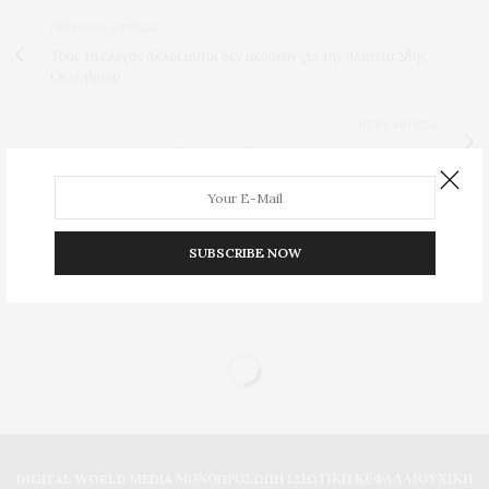
PREVIOUS ARTICLE
Τους τα έλεγαν άλλοι αυτοί δεν άκουγαν για την πλατεία 28ης
Οκτωβρίου
NEXT ARTICLE
Από την Τάνια στον Τσατσούλη ένα τσιγάρο δρόμος
0
SUBSCRIBE NOW
DIGITAL WORLD MEDIA ΜΟΝΟΠΡΟΣΩΠΗ ΙΔΙΩΤΙΚΗ ΚΕΦΑΛΑΙΟΥΧΙΚΗ