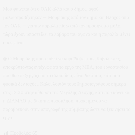
Μου φαίνεται ότι ο ΟΛΚ αλλά και ο δήμος, αφού
μαλλιοτραβήχτηκαν — Μουριάδης από τον δήμο και Βλάχος από
τον ΟΛΚ — για την παραλία πίσω από τον προσήνεμο μόλο,
τώρα έχουν υποστείλει τα λάβαρα του αγώνα και η παραλία μένει
όπως είναι.
@ Ο Μουριάδης προσπαθεί να κοροϊδέψει τους Καβαλιώτες,
αποκρύπτοντας εντέχνως ότι το έργο της ΜΕΑ, του εργοστασίου
που θα επεξεργάζεται τα σκουπίδια, είναι δικό του, κάτι που
φυσικά δεν ισχύει. Καλεί λοιπόν τους δημοσιογράφους σήμερα
στις 12.30 στην αίθουσα της Μεγάλης Λέσχης, κάτι που κάνει και
η ΔΙΑΜΑΘ με δική της πρόσκληση, προκειμένου να
παραβρεθούν στην υπογραφή της σύμβασης ώστε να ξεκινήσει το
έργο.
Προβολές:
65