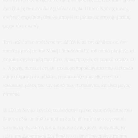
έχει ζημιές εκατοντάδων χιλιάδων ευρώ. Όταν ο Χρόνης κάνεις
δική του επιχείριση τότε θα μπορεί να μιλάει ως επιχειρηματίας.
μέχρι τότε σιωπή.
Έχει μαλώσει ο πρόεδρος της ΔΕΥΑΚ με την αλήθεια και έχει
πάθει εμμονή με τον Μάκη Παπαδόπουλο, τον οποίο μνημονεύει
σε κάθε συνέντευξη που δίνει, όπως προχθές σε τοπικό κανάλι. Ο
κ. Χρόνης πιστεύει ότι, με τα άκυρα παραδείγματα που λέει αλλά
και τα άλματα στο μέλλον, εντυπωσιάζει τους ιθαγενείς και
κολακεύει μόνος του τον εαυτό του, πιστεύοντας ότι είναι μέγας
ρήτορας.
@ Πλέον δεν με ξεγελά, τουλάχιστον εμένα, ένας άνθρωπος που
έκρυψε εδώ και πολύ καιρό τη διπλή ιδιότητά του ως γενικού
διευθυντή της ΔΕΥΑΚ επί περίπου έναν χρόνο, αφήνοντας τα
μέλη του Διοικητικού Συμβουλίου να ψηφίζουν πράγματα που