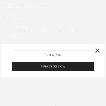
εγκυμονούν νομικές συνέπειες.
Προβολές:
114
PREVIOUS ARTICLE
Αντί της Καραμανλή ο Αυτιάς στην πίτα της ΝΔ στις 20
Φεβρουαρίου
NEXT ARTICLE
Μακάριος Λαζαρίδης "Δημιουργούμε δίκτυο μονοπατιών στον
Δήμο Νέστου"
SUBSCRIBE NOW
0