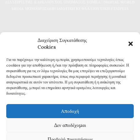
ΔΙΑΧΕΙΡΙΣΤΗΣ & ΔΙΚΑΙΟΥΧΟΣ ΟΝΟΜΑΤΟΣ ΤΟΜΕΑ : DIGITAL WORLD
MEDIA ΜΟΝΟΠΡΟΣΩΠΗ ΙΔΙΩΤΙΚΗ ΚΕΦΑΛΑΙΟΥΧΙΚΗ ΕΤΑΙΡΕΙΑ
Διαχείριση Συγκατάθεσης
Cookies
Για να παρέχουμε την καλύτερη εμπειρία, χρησιμοποιούμε τεχνολογίες όπως
Καθημερινή επικαιρότητα και ενημέρωση
cookies για την αποθήκευση ή/και την πρόσβαση σε πληροφορίες συσκευών. Η
Τα πάντα για την Καβάλα
συγκατάθεση για τις εν λόγω τεχνολογίες θα μας επιτρέψει να επεξεργαστούμε
Εφημερίδα 7η ΜΕΡΑ
δεδομένα προσωπικού χαρακτήρα, όπως συμπεριφορά περιήγησης ή μοναδικά
αναγνωριστικά σε αυτόν τον ιστότοπο. Η μη συγκατάθεση ή η ανάκληση της
συγκατάθεσης, μπορεί να επηρεάσει αρνητικά ορισμένες λειτουργίες και
δυνατότητες.
Αποδοχή
Πολιτική Απορρήτου
Δεν αποδέχομαι
Δ
ΗΛΩΣΗ ΣΥΜΜΟΡΦΩΣΗΣ ΜΕ ΤΗ ΣΥΣΤΑΣΗ (ΕΕ) 2018/334
Προβολή προτιμήσεων