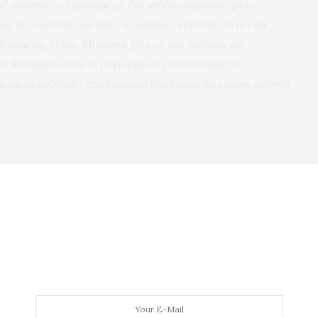
60” απάντησε ο δήμαρχος με ένα αντιδημοκρατικό τρόπο
 με το σωματείο των ταξί “ η πρόοδος” λέγοντας ότι δεν θα
θέματα της πόλης. Μιλώντας χθες με τον πρόεδρο του
εν θα παραδώσουν τη συγκεκριμένη πιάτσα αμαχητί.
α για να συζητηθεί στο δημοτικό συμβούλιο θα κάνουν αισθητή
NEXT ARTICLE
α την
Ο καθαρισμός των 2 σιντριβανιών με ανάθεση
ι
10.00 ευρώ!