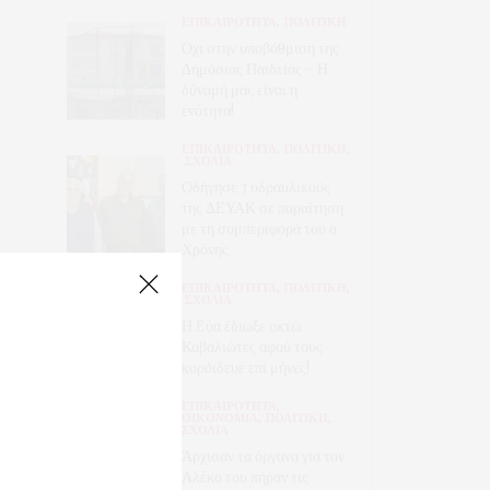
ΕΠΙΚΑΙΡΟΤΗΤΑ
,
ΠΟΛΙΤΙΚΗ
Όχι στην υποβάθμιση της
Δημόσιας Παιδείας – Η
δύναμή μας είναι η
ενότητα!
ΕΠΙΚΑΙΡΟΤΗΤΑ
,
ΠΟΛΙΤΙΚΗ
,
ΣΧΟΛΙΑ
Οδήγησε 3 υδραυλικούς
της ΔΕΥΑΚ σε παραίτηση
με τη συμπεριφορά του ο
Χρόνης
ΕΠΙΚΑΙΡΟΤΗΤΑ
,
ΠΟΛΙΤΙΚΗ
,
ΣΧΟΛΙΑ
Η Εύα έδιωξε οκτώ
Καβαλιώτες αφού τους
κορόιδευε επί μήνες!
ΕΠΙΚΑΙΡΟΤΗΤΑ
,
ΟΙΚΟΝΟΜΙΑ
,
ΠΟΛΙΤΙΚΗ
,
ΣΧΟΛΙΑ
Άρχισαν τα όργανα για τον
Αλέκο του πήραν τις