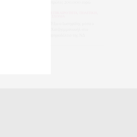
πρώτες 200.000 ευρώ
ΕΠΙΚΑΙΡΟΤΗΤΑ
,
ΠΟΛΙΤΙΚΗ
,
ΣΧΟΛΙΑ
Έξω ο Ιωσηφίδης μέσα ο
Χατζηεμμανουήλ στο
ψηφοδέλτιο της ΝΔ