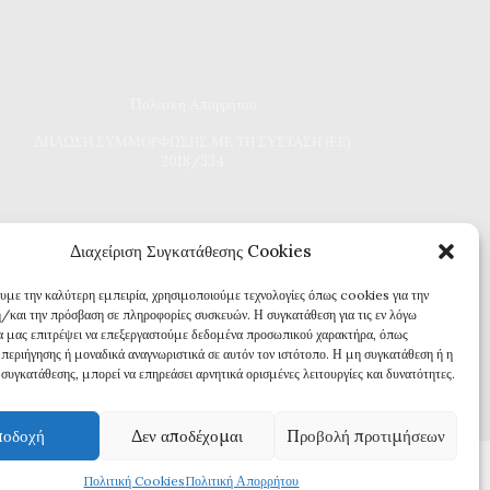
Πολιτική Απορρήτου
Δ
ΗΛΩΣΗ ΣΥΜΜΟΡΦΩΣΗΣ ΜΕ ΤΗ ΣΥΣΤΑΣΗ (ΕΕ)
2018/334
Διαχείριση Συγκατάθεσης Cookies
ουμε την καλύτερη εμπειρία, χρησιμοποιούμε τεχνολογίες όπως cookies για την
/και την πρόσβαση σε πληροφορίες συσκευών. Η συγκατάθεση για τις εν λόγω
θα μας επιτρέψει να επεξεργαστούμε δεδομένα προσωπικού χαρακτήρα, όπως
περιήγησης ή μοναδικά αναγνωριστικά σε αυτόν τον ιστότοπο. Η μη συγκατάθεση ή η
συγκατάθεσης, μπορεί να επηρεάσει αρνητικά ορισμένες λειτουργίες και δυνατότητες.
οδοχή
Δεν αποδέχομαι
Προβολή προτιμήσεων
Πολιτική Cookies
Πολιτική Απορρήτου