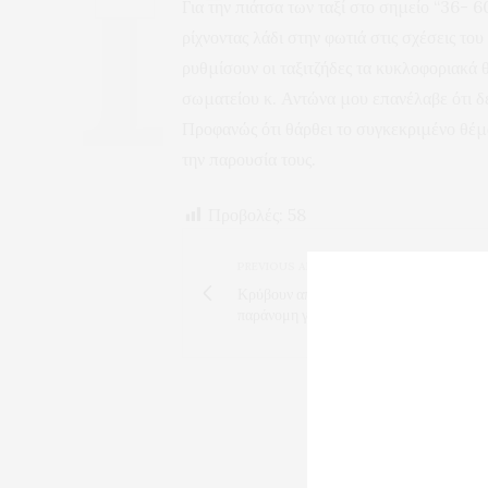
Για την πιάτσα των ταξί στο σημείο “36- 
ρίχνοντας λάδι στην φωτιά στις σχέσεις του
ρυθμίσουν οι ταξιτζήδες τα κυκλοφοριακά 
σωματείου κ. Αντώνα μου επανέλαβε ότι δ
Προφανώς ότι θάρθει το συγκεκριμένο θέμ
την παρουσία τους.
Προβολές:
58
PREVIOUS ARTICLE
Κρύβουν από την ΔΕΥΑΚ την αλήθεια γι
παράνομη γεώτρηση του χωριού Φίλιππο