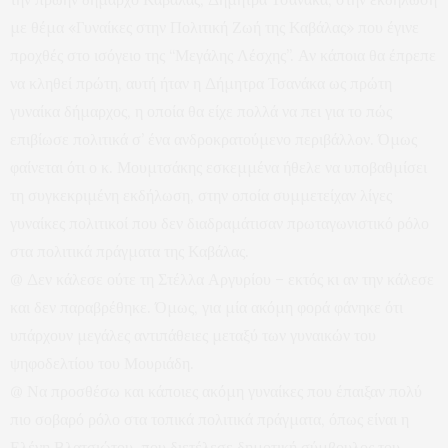
με θέμα «Γυναίκες στην Πολιτική Ζωή της Καβάλας» που έγινε
προχθές στο ισόγειο της “Μεγάλης Λέσχης”. Αν κάποια θα έπρεπε
να κληθεί πρώτη, αυτή ήταν η Δήμητρα Τσανάκα ως πρώτη
γυναίκα δήμαρχος, η οποία θα είχε πολλά να πει για το πώς
επιβίωσε πολιτικά σ’ ένα ανδροκρατούμενο περιβάλλον. Όμως
φαίνεται ότι ο κ. Μουμτσάκης εσκεμμένα ήθελε να υποβαθμίσει
τη συγκεκριμένη εκδήλωση, στην οποία συμμετείχαν λίγες
γυναίκες πολιτικοί που δεν διαδραμάτισαν πρωταγωνιστικό ρόλο
στα πολιτικά πράγματα της Καβάλας.
@ Δεν κάλεσε ούτε τη Στέλλα Αργυρίου – εκτός κι αν την κάλεσε
και δεν παραβρέθηκε. Όμως, για μία ακόμη φορά φάνηκε ότι
υπάρχουν μεγάλες αντιπάθειες μεταξύ των γυναικών του
ψηφοδελτίου του Μουριάδη.
@ Να προσθέσω και κάποιες ακόμη γυναίκες που έπαιξαν πολύ
πιο σοβαρό ρόλο στα τοπικά πολιτικά πράγματα, όπως είναι η
Ελένη Βλατσιώτου, που διετέλεσε δημοτική σύμβουλος του