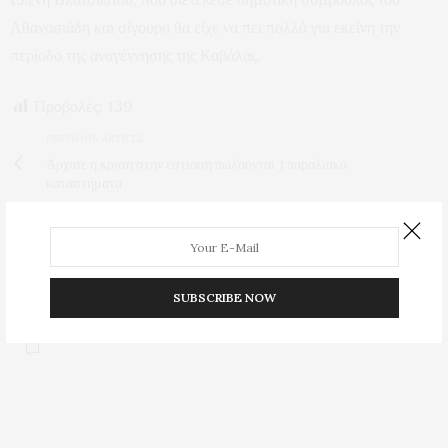
Αθανασιάδη και σίγουρα θα είχε να πει πολλά για εκείνη την
περίοδο της αναγέννησης της Καβάλας.
Προβολές:
139
PREVIOUS ARTICLE
Άρχισε η κρίση στην εστίαση πωλούνται 3 παραλιακά
καταστήματα
NEXT ARTICLE
Και το πτυχίο του οικονομολόγου ο Χρόνης που μηδενίζει το
ενεργειακό κόστος της ΔΕΥΑΚ με φακιρικά
SUBSCRIBE NOW
0