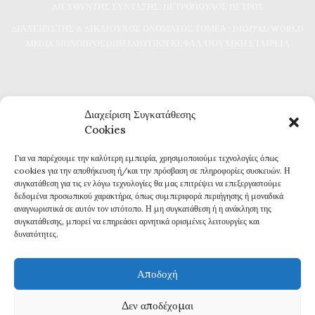
ΔΙΕΥΘΥΝΤΗΣ ΣΥΝΤΑΞΗΣ: ΠΕΤΡΟΠΟΥΛΟΣ ΠΕΤΡΟΣ
ΔΙΑΧΕΙΡΙΣΤΗΣ & ΔΙΚΑΙΟΥΧΟΣ ΟΝΟΜΑΤΟΣ ΤΟΜΕΑ : DIGITAL WORLD
MEDIA ΜΟΝΟΠΡΟΣΩΠΗ ΙΔΙΩΤΙΚΗ ΚΕΦΑΛΑΙΟΥΧΙΚΗ ΕΤΑΙΡΕΙΑ
Διαχείριση Συγκατάθεσης
Cookies
Για να παρέχουμε την καλύτερη εμπειρία, χρησιμοποιούμε τεχνολογίες όπως
Καθημερινή επικαιρότητα και ενημέρωση
cookies για την αποθήκευση ή/και την πρόσβαση σε πληροφορίες συσκευών. Η
Τα πάντα για την Καβάλα
συγκατάθεση για τις εν λόγω τεχνολογίες θα μας επιτρέψει να επεξεργαστούμε
Εφημερίδα 7η ΜΕΡΑ
δεδομένα προσωπικού χαρακτήρα, όπως συμπεριφορά περιήγησης ή μοναδικά
αναγνωριστικά σε αυτόν τον ιστότοπο. Η μη συγκατάθεση ή η ανάκληση της
συγκατάθεσης, μπορεί να επηρεάσει αρνητικά ορισμένες λειτουργίες και
δυνατότητες.
Αποδοχή
Πολιτική Απορρήτου
Δεν αποδέχομαι
Δ
ΗΛΩΣΗ ΣΥΜΜΟΡΦΩΣΗΣ ΜΕ ΤΗ ΣΥΣΤΑΣΗ (ΕΕ) 2018/334