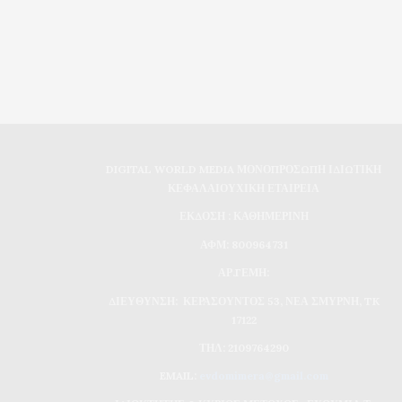
DIGITAL WORLD MEDIA ΜΟΝΟΠΡΟΣΩΠΗ ΙΔΙΩΤΙΚΗ
ΚΕΦΑΛΑΙΟΥΧΙΚΗ ΕΤΑΙΡΕΙΑ
ΕΚΔΟΣΗ : ΚΑΘΗΜΕΡΙΝΗ
ΑΦΜ: 800964731
ΑΡ.ΓΕΜΗ:
ΔΙΕΥΘΥΝΣΗ: ΚΕΡΑΣΟΥΝΤΟΣ 53, ΝΕΑ ΣΜΥΡΝΗ, TK
17122
ΤΗΛ: 2109764290
EMAIL:
evdomimera@gmail.com