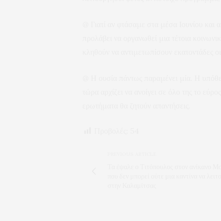
@ Γιατί αν φτάσαμε στα μέσα Ιουνίου και 
προλάβει να οργανωθεί μια τέτοια κοινωνι
κληθούν να αντιμετωπίσουν εκατοντάδες οι
@ Η ουσία πάντως παραμένει μία. Η υπόθεση
τώρα αρχίζει να ανοίγει σε όλο της το εύρ
ερωτήματα θα ζητούν απαντήσεις.
Προβολές:
54
PREVIOUS ARTICLE
Τα έψαλε ο Τιτόπουλος στον ανίκανο Μ
που δεν μπορεί ούτε μια καντίνα να λειτ
στην Καλαμίτσας