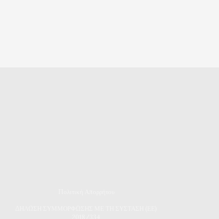
Πολιτική Απορρήτου
Δ
ΗΛΩΣΗ ΣΥΜΜΟΡΦΩΣΗΣ ΜΕ ΤΗ ΣΥΣΤΑΣΗ (ΕΕ)
2018/334