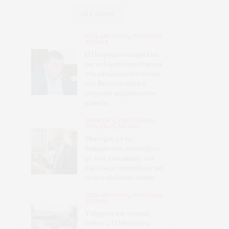
ΝΈΑ ΆΡΘΡΑ
ΕΠΙΚΑΙΡΟΤΗΤΑ
,
ΠΟΛΙΤΙΚΗ
,
ΣΧΟΛΙΑ
Ο Πουρσάευ καταγγέλλει
για τα λύματα που πέφτουν
στα καναλάκια στα τενάγη
των Φιλίππων αλλά η
υπηρεσία περιβάλλοντος
κωφεύει
ΑΘΛΗΤΙΚΑ
,
ΟΙΚΟΝΟΜΙΑ
,
ΠΟΛΙΤΙΚΗ
,
ΣΧΟΛΙΑ
Μυστήριο με τις
διαφορετικές συναντήσεις
με τους επικεφαλής των
δημοτικών παρατάξεων για
το φωτοβολταϊκό πάρκο
ΕΠΙΚΑΙΡΟΤΗΤΑ
,
ΠΟΛΙΤΙΚΗ
,
ΣΧΟΛΙΑ
Υπάρχουν και ποινικές
ευθύνες; Ο Μουριάδης