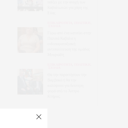
παίζει με την ανοχή των
Καβαλιωτών για χάρη της
Εύας
ΕΠΙΚΑΙΡΟΤΗΤΑ
,
ΠΟΛΙΤΙΚΗ
,
ΣΧΟΛΙΑ
Γύρω από ένα κατσίκι στην
Παλαιά Καβάλα η
ενδοπαραταξιακή
αντιπολίτευση της ομάδας
Μουριάδη
ΕΠΙΚΑΙΡΟΤΗΤΑ
,
ΠΟΛΙΤΙΚΗ
,
ΣΧΟΛΙΑ
Θα την παραιτήσουν την
Βαμβακά ή θα την
καλύψουν για δεύτερη
φορά από το Άσπρο
Κτήριο;