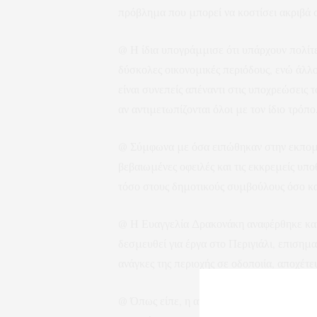
πρόβλημα που μπορεί να κοστίσει ακριβά
@ Η ίδια υπογράμμισε ότι υπάρχουν πολίτε
δύσκολες οικονομικές περιόδους, ενώ άλλ
είναι συνεπείς απέναντι στις υποχρεώσεις τ
αν αντιμετωπίζονται όλοι με τον ίδιο τρόπο
@ Σύμφωνα με όσα ειπώθηκαν στην εκπομπή,
βεβαιωμένες οφειλές και τις εκκρεμείς υπο
τόσο στους δημοτικούς συμβούλους όσο και
@ Η Ευαγγελία Δρακονάκη αναφέρθηκε και 
δεσμευθεί για έργα στο Περιγιάλι, επισημαί
ανάγκες της περιοχής σε οδοποιία, αποχέτ
@ Όπως είπε, η ανάπτυξη του Περιγιαλίου 