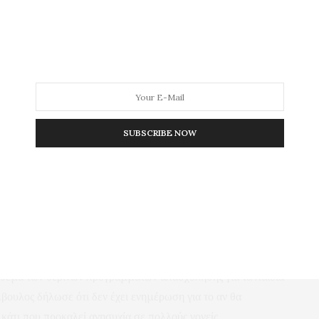
τες χρηματοδοτήσεις. Και εδώ έχει δίκιο, γιατί όποιος
ώσει ότι υπάρχουν ακόμη δρόμοι δύσβατοι, σημεία
που παραμένουν ζητούμενο.
τσα, με την κ. Δρακονάκη να επαναλαμβάνει ότι η άρση
υ, όταν διαπιστώθηκαν προβλήματα ασφάλειας για τους
ση των σχετικών δαπανών από την ΕΤΑΔ δεν είναι τόσο απλή
SUBSCRIBE NOW
ολίες.
ς στη Δημοτική Καπναποθήκη, καθώς δήλωσε ότι δεν είχε
ρωθεί όλες οι απαιτούμενες αδειοδοτήσεις για τη λειτουργία
ουν εκδηλώσεις χωρίς να έχουν εξασφαλιστεί όλες οι νόμιμες
ο θέμα των θερινών προγραμμάτων απασχόλησης για τα παιδιά
βουλος δήλωσε ότι δεν έχει ενημέρωση για το αν θα
 κάτι που προκαλεί ανησυχία σε πολλούς γονείς.