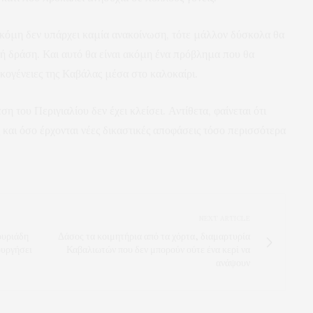
ακόμη δεν υπάρχει καμία ανακοίνωση, τότε μάλλον δύσκολα θα
κή δράση. Και αυτό θα είναι ακόμη ένα πρόβλημα που θα
κογένειες της Καβάλας μέσα στο καλοκαίρι.
 του Περιγιαλίου δεν έχει κλείσει. Αντίθετα, φαίνεται ότι
ος και όσο έρχονται νέες δικαστικές αποφάσεις τόσο περισσότερα
NEXT ARTICLE
ουριάδη
Δάσος τα κοιμητήρια από τα χόρτα, διαμαρτυρία
ουργήσει
Καβαλιωτών που δεν μπορούν ούτε ένα κερί να
ανάψουν