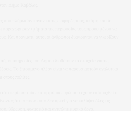
 στον Δήμο Καβάλας.
ς που πλήρωσαν κανονικά τις εισφορές τους, ακόμη και σε
οι παραχώρησαν τμήματα της περιουσίας τους προκειμένου να
ους. Και πράγματι, αυτοί οι άνθρωποι δικαιούνται να γνωρίζουν
.
 οι υπηρεσίες του Δήμου διαθέτουν τα στοιχεία για τις
θέσεις. Το ζητούμενο πλέον είναι να παρουσιαστούν αναλυτικά
 στους πολίτες.
στα περίπου τρία εκατομμύρια ευρώ που έχουν εισπραχθεί ή
νοντας ότι το ποσό αυτό δεν αρκεί για να καλύψει όλες τις
ευση, ύδρευση, φωτισμό και αντιπλημμυρικά έργα.
δεν μπορεί να βασιστεί μόνο στις εισφορές σε χρήμα, αλλά