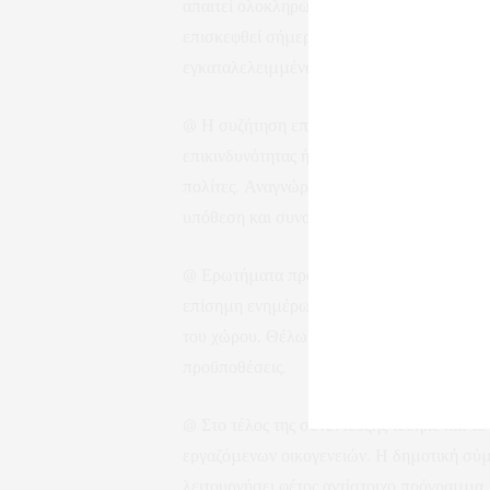
απαιτεί ολοκληρωμένο σχεδιασμό και πρόσθε
επισκεφθεί σήμερα την περιοχή θα διαπιστ
εγκαταλελειμμένα και βασικές υποδομές 
@ Η συζήτηση επεκτάθηκε και στην Καλαμί
επικινδυνότητας ήταν υποχρέωση του Δήμο
πολίτες. Αναγνώρισε όμως ότι η διεκδίκη
υπόθεση και συνοδεύεται από νομικές δυσκ
@ Ερωτήματα προκάλεσε και η αναφορά τη
επίσημη ενημέρωση για το αν έχουν ολοκλη
του χώρου. Θέλω να πιστεύω ότι δεν θα γίν
προϋποθέσεις.
@ Στο τέλος της συνέντευξης τέθηκε και τ
εργαζόμενων οικογενειών. Η δημοτική σύμ
λειτουργήσει φέτος αντίστοιχο πρόγραμμα,