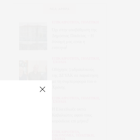
ΝΈΑ ΆΡΘΡΑ
ΕΠΙΚΑΙΡΟΤΗΤΑ
,
ΠΟΛΙΤΙΚΗ
Όχι στην υποβάθμιση της
Δημόσιας Παιδείας – Η
δύναμή μας είναι η
ενότητα!
ΕΠΙΚΑΙΡΟΤΗΤΑ
,
ΠΟΛΙΤΙΚΗ
,
ΣΧΟΛΙΑ
Οδήγησε 3 υδραυλικούς
της ΔΕΥΑΚ σε παραίτηση
με τη συμπεριφορά του ο
Χρόνης
ΕΠΙΚΑΙΡΟΤΗΤΑ
,
ΠΟΛΙΤΙΚΗ
,
ΣΧΟΛΙΑ
Η Εύα έδιωξε οκτώ
Καβαλιώτες αφού τους
κορόιδευε επί μήνες!
ΕΠΙΚΑΙΡΟΤΗΤΑ
,
ΟΙΚΟΝΟΜΙΑ
,
ΠΟΛΙΤΙΚΗ
,
ΣΧΟΛΙΑ