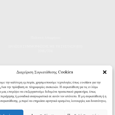
Πολιτική Απορρήτου
Δ
ΗΛΩΣΗ ΣΥΜΜΟΡΦΩΣΗΣ ΜΕ ΤΗ ΣΥΣΤΑΣΗ (ΕΕ)
2018/334
Διαχείριση Συγκατάθεσης Cookies
ουμε την καλύτερη εμπειρία, χρησιμοποιούμε τεχνολογίες όπως cookies για την
/και την πρόσβαση σε πληροφορίες συσκευών. Η συγκατάθεση για τις εν λόγω
θα μας επιτρέψει να επεξεργαστούμε δεδομένα προσωπικού χαρακτήρα, όπως
περιήγησης ή μοναδικά αναγνωριστικά σε αυτόν τον ιστότοπο. Η μη συγκατάθεση ή η
συγκατάθεσης, μπορεί να επηρεάσει αρνητικά ορισμένες λειτουργίες και δυνατότητες.