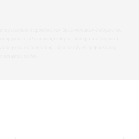
α αντιμετωπίσει ο πρόεδρος των βρεφονηπιακών σταθμών του
ιτουργήσει ο καλοκαιρινός σταθμός ιδιαίτερα τον Αύγουστο
να αφήνουν τα παιδιά τους. Πέρσι δεν έγινε προβάλλοντας
 και φέτος το ίδιο.
NEXT ARTICLE
Χολωμένος ο Γιάννης Σαρρής με τον πρόεδρο
του επιμελητηρίου που για ακόμη μια φορά τον
αγνόησε