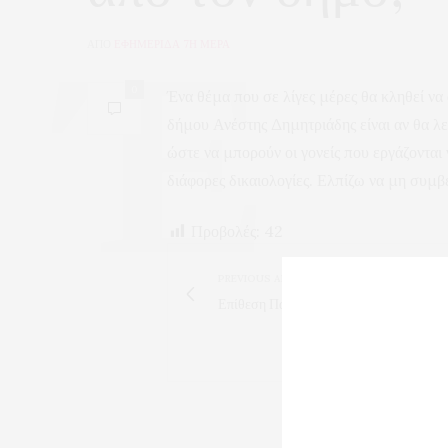
ΑΠΟ
ΕΦΗΜΕΡΙΔΑ 7Η ΜΕΡΑ
0
Ένα θέμα που σε λίγες μέρες θα κληθεί ν
δήμου Ανέστης Δημητριάδης είναι αν θα λε
ώστε να μπορούν οι γονείς που εργάζονται 
διάφορες δικαιολογίες. Ελπίζω να μη συμβεί
Προβολές:
42
PREVIOUS ARTICLE
Επίθεση Παπαντίδη σε Γραμμένο