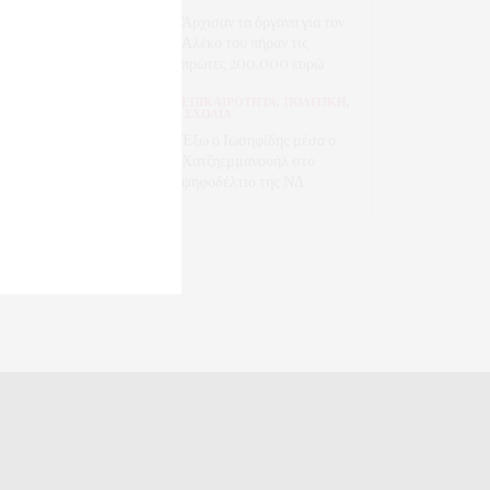
Άρχισαν τα όργανα για τον
Αλέκο του πήραν τις
πρώτες 200.000 ευρώ
ΕΠΙΚΑΙΡΟΤΗΤΑ
,
ΠΟΛΙΤΙΚΗ
,
ΣΧΟΛΙΑ
Έξω ο Ιωσηφίδης μέσα ο
Χατζηεμμανουήλ στο
ψηφοδέλτιο της ΝΔ