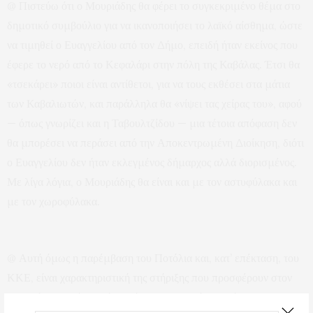
@ Πιστεύω ότι ο Μουριάδης θα φέρει το συγκεκριμένο θέμα στο
δημοτικό συμβούλιο για να ικανοποιήσει το λαϊκό αίσθημα, ώστε
να τιμηθεί ο Ευαγγελίου από τον Δήμο, επειδή ήταν εκείνος που
έφερε το νερό από το Κεφαλάρι στην πόλη της Καβάλας. Έτσι θα
«τσεκάρει» ποιοι είναι αντίθετοι, για να τους εκθέσει στα μάτια
των Καβαλιωτών, και παράλληλα θα «νίψει τας χείρας του», αφού
— όπως γνωρίζει και η Ταβουλτζίδου — μια τέτοια απόφαση δεν
θα μπορέσει να περάσει από την Αποκεντρωμένη Διοίκηση, διότι
ο Ευαγγελίου δεν ήταν εκλεγμένος δήμαρχος αλλά διορισμένος.
Με λίγα λόγια, ο Μουριάδης θα είναι και με τον αστυφύλακα και
με τον χωροφύλακα.
@ Αυτή όμως η παρέμβαση του Ποτόλια και, κατ’ επέκταση, του
ΚΚΕ, είναι χαρακτηριστική της στήριξης που προσφέρουν στον
Μουριάδη, αφού γνωρίζουν ότι δεν θα περάσει από την