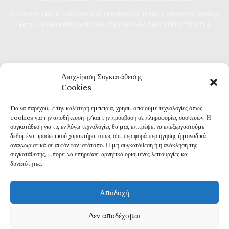
ΔΙΑΧΕΙΡΙΣΤΗΣ & ΔΙΚΑΙΟΥΧΟΣ ΟΝΟΜΑΤΟΣ ΤΟΜΕΑ : DIGITAL WORLD
MEDIA ΜΟΝΟΠΡΟΣΩΠΗ ΙΔΙΩΤΙΚΗ ΚΕΦΑΛΑΙΟΥΧΙΚΗ ΕΤΑΙΡΕΙΑ
Διαχείριση Συγκατάθεσης
Cookies
Για να παρέχουμε την καλύτερη εμπειρία, χρησιμοποιούμε τεχνολογίες όπως
Καθημερινή επικαιρότητα και ενημέρωση
cookies για την αποθήκευση ή/και την πρόσβαση σε πληροφορίες συσκευών. Η
Τα πάντα για την Καβάλα
συγκατάθεση για τις εν λόγω τεχνολογίες θα μας επιτρέψει να επεξεργαστούμε
Εφημερίδα 7η ΜΕΡΑ
δεδομένα προσωπικού χαρακτήρα, όπως συμπεριφορά περιήγησης ή μοναδικά
αναγνωριστικά σε αυτόν τον ιστότοπο. Η μη συγκατάθεση ή η ανάκληση της
συγκατάθεσης, μπορεί να επηρεάσει αρνητικά ορισμένες λειτουργίες και
δυνατότητες.
Αποδοχή
Πολιτική Απορρήτου
Δεν αποδέχομαι
Δ
ΗΛΩΣΗ ΣΥΜΜΟΡΦΩΣΗΣ ΜΕ ΤΗ ΣΥΣΤΑΣΗ (ΕΕ) 2018/334