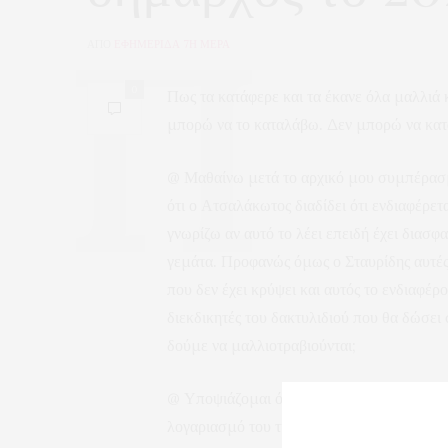
ΑΠΟ
ΕΦΗΜΕΡΙΔΑ 7Η ΜΕΡΑ
0
Πως τα κατάφερε και τα έκανε όλα μαλλιά 
μπορώ να το καταλάβω. Δεν μπορώ να κατα
@ Μαθαίνω μετά το αρχικό μου συμπέρασμ
ότι ο Ατσαλάκωτος διαδίδει ότι ενδιαφέρετ
γνωρίζω αν αυτό το λέει επειδή έχει διασφα
γεμάτα. Προφανώς όμως ο Σταυρίδης αυτές 
που δεν έχει κρύψει και αυτός το ενδιαφέρ
διεκδικητές του δακτυλιδιού που θα δώσει
δούμε να μαλλιοτραβιούνται;
@ Υποψιάζομαι όμως ότι συμφώνησαν οι διό
λογαριασμό του την έρευνα για τον ποιος α