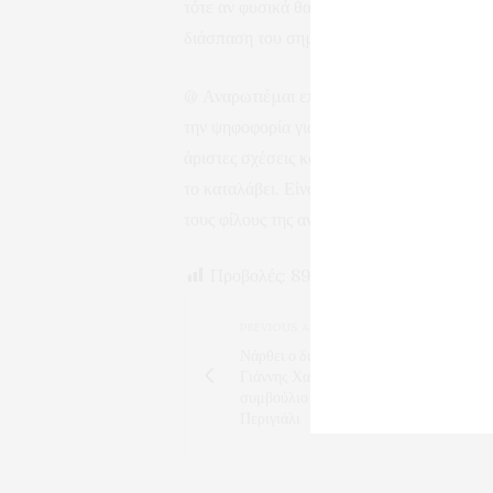
τότε αν φυσικά θα μπορέσουν να το αποδεί
διάσπαση του σημερινού “σύγχρονου δήμο
@ Αναρωτιέμαι επίσης αν η γενική γραμματ
την ψηφοφορία για την πληρωμή της μελέτη
άριστες σχέσεις και τους οποίους δεν απέτ
το καταλάβει. Είναι αναρωτιέμαι και η Τα
τους φίλους της αντιδημάρχους;
Προβολές:
89
PREVIOUS ARTICLE
Νάρθει ο διευθυντής της οικονομικής υ
Γιάννης Χατζηκωνσταντίνου στο δημοτι
συμβούλιο για να δώσει εξηγήσει για το
Περιγιάλι