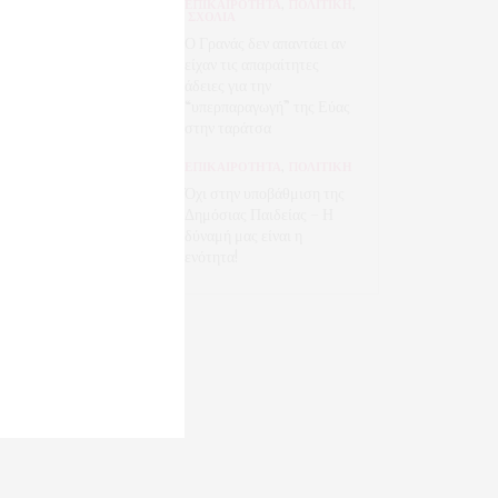
ΕΠΙΚΑΙΡΟΤΗΤΑ
,
ΠΟΛΙΤΙΚΗ
,
ΣΧΟΛΙΑ
Ο Γρανάς δεν απαντάει αν
είχαν τις απαραίτητες
άδειες για την
“υπερπαραγωγή” της Εύας
στην ταράτσα
ΕΠΙΚΑΙΡΟΤΗΤΑ
,
ΠΟΛΙΤΙΚΗ
Όχι στην υποβάθμιση της
Δημόσιας Παιδείας – Η
δύναμή μας είναι η
ενότητα!