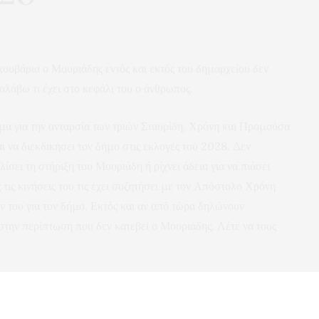
κουβάρια ο Μουριάδης εντός και εκτός του δημαρχείου δεν
λάβω τι έχει στο κεφάλι του ο άνθρωπος.
α για την ανταρσία των τριών Σταυρίδη, Χρόνη και Προμούσα
αι να διεκδικήσει τον δήμο στις εκλογές του 2028. Δεν
λίσει τη στήριξη του Μουριάδη ή ρίχνει άδεια για να πιάσει
τις κινήσεις του τις έχει συζητήσει με τον Απόστολο Χρόνη
ον του για τον δήμο. Εκτός και αν από τώρα δηλώνουν
 στην περίπτωση που δεν κατεβεί ο Μουριάδης. Λέτε να τους
 τους Χρόνης και Σταυρίδης να κάνουν οι ίδιοι για
πό τους δύο είναι περισσότερο δημοφιλής από τον άλλο και