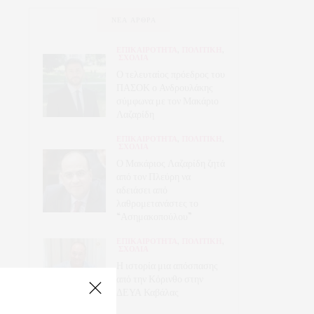
ΝΈΑ ΆΡΘΡΑ
ΕΠΙΚΑΙΡΟΤΗΤΑ
,
ΠΟΛΙΤΙΚΗ
,
ΣΧΟΛΙΑ
Ο τελευταίος πρόεδρος του
ΠΑΣΟΚ ο Ανδρουλάκης
σύμφωνα με τον Μακάριο
Λαζαρίδη
ΕΠΙΚΑΙΡΟΤΗΤΑ
,
ΠΟΛΙΤΙΚΗ
,
ΣΧΟΛΙΑ
Ο Μακάριος Λαζαρίδη ζητά
από τον Πλεύρη να
αδειάσει από
λαθρομετανάστες το
“Ασημακοπούλου”
ΕΠΙΚΑΙΡΟΤΗΤΑ
,
ΠΟΛΙΤΙΚΗ
,
ΣΧΟΛΙΑ
Η ιστορία μια απόσπασης
από την Κόρινθο στην
ΔΕΥΑ Καβάλας