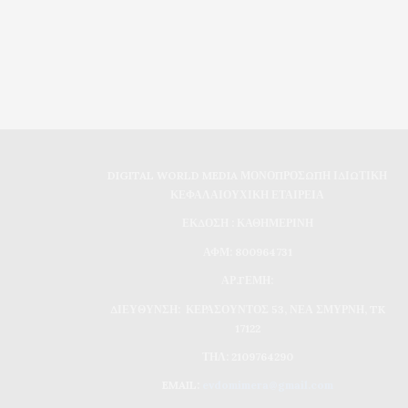
DIGITAL WORLD MEDIA ΜΟΝΟΠΡΟΣΩΠΗ ΙΔΙΩΤΙΚΗ
ΚΕΦΑΛΑΙΟΥΧΙΚΗ ΕΤΑΙΡΕΙΑ
ΕΚΔΟΣΗ : ΚΑΘΗΜΕΡΙΝΗ
ΑΦΜ: 800964731
ΑΡ.ΓΕΜΗ:
ΔΙΕΥΘΥΝΣΗ: ΚΕΡΑΣΟΥΝΤΟΣ 53, ΝΕΑ ΣΜΥΡΝΗ, TK
17122
ΤΗΛ: 2109764290
EMAIL:
evdomimera@gmail.com