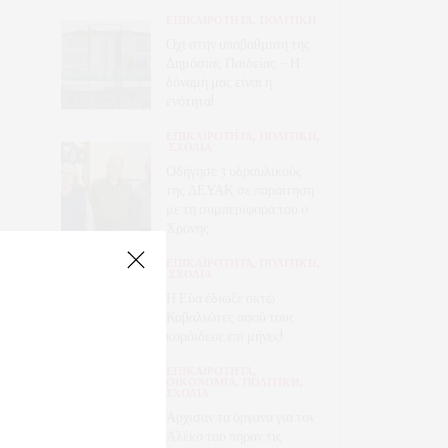
ΕΠΙΚΑΙΡΟΤΗΤΑ
,
ΠΟΛΙΤΙΚΗ
Όχι στην υποβάθμιση της
Δημόσιας Παιδείας – Η
δύναμή μας είναι η
ενότητα!
ΕΠΙΚΑΙΡΟΤΗΤΑ
,
ΠΟΛΙΤΙΚΗ
,
ΣΧΟΛΙΑ
Οδήγησε 3 υδραυλικούς
της ΔΕΥΑΚ σε παραίτηση
με τη συμπεριφορά του ο
Χρόνης
ΕΠΙΚΑΙΡΟΤΗΤΑ
,
ΠΟΛΙΤΙΚΗ
,
ΣΧΟΛΙΑ
Η Εύα έδιωξε οκτώ
Καβαλιώτες αφού τους
κορόιδευε επί μήνες!
ΕΠΙΚΑΙΡΟΤΗΤΑ
,
ΟΙΚΟΝΟΜΙΑ
,
ΠΟΛΙΤΙΚΗ
,
ΣΧΟΛΙΑ
Άρχισαν τα όργανα για τον
Αλέκο του πήραν τις