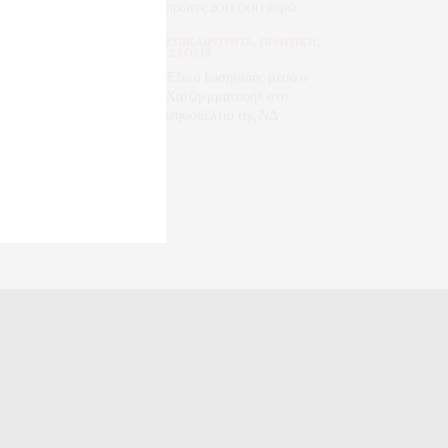
πρώτες 200.000 ευρώ
ΕΠΙΚΑΙΡΟΤΗΤΑ
,
ΠΟΛΙΤΙΚΗ
,
ΣΧΟΛΙΑ
Έξω ο Ιωσηφίδης μέσα ο
Χατζηεμμανουήλ στο
ψηφοδέλτιο της ΝΔ