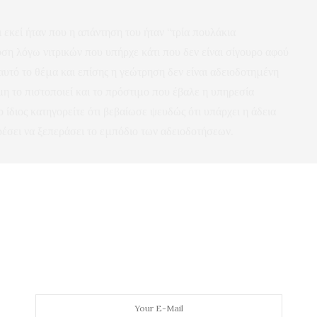
 εκεί ήταν που η απάντηση του ήταν “τρία πουλάκια
υση λόγω νιτρικών που υπήρχε κάτι που δεν είναι σίγουρο αφού
υτό το θέμα και επίσης η γεώτρηση δεν είναι αδειοδοτημένη
μη το πιστοποιεί και το πρόστιμο που έβαλε η υπηρεσία
ίδιος κατηγορείτε ότι βεβαίωσε ψευδώς ότι υπάρχει η άδεια
έσει να ξεπεράσει το εμπόδιο των αδειοδοτήσεων.
NEXT ARTICLE
δου
Δεν παραδίδουν την πιάτσα "36-60" οι
υ
ταξιτζήδες στον Μουριάδη