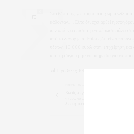
0
Στο θέμα της γεώτρηση στο χωριό Φίλιπποι
κάθονταν…”. Είπε ότι έχει αρθεί η απαγόρε
δεν υπάρχει επίσημη ενημέρωση πάνω σε α
από το δασαρχείο. Επίσης ότι είναι παράνο
υδάτων 10.000 ευρώ στην επιχείρηση και ο 
από τη συγκεκριμένη υπηρεσία για να μπορ
Προβολές:
54
PREVIOUS ARTICLE
Χωρίς συγνώμη του Χρόνη στην Ιωσηφί
ακυρώνεται η συνεδρίαση του τελευταίο
διοικητικού συμβουλίου