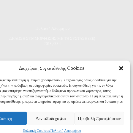
Πολιτική Απορρήτου
Δ
ΗΛΩΣΗ ΣΥΜΜΟΡΦΩΣΗΣ ΜΕ ΤΗ ΣΥΣΤΑΣΗ (ΕΕ)
2018/334
Διαχείριση Συγκατάθεσης Cookies
ουμε την καλύτερη εμπειρία, χρησιμοποιούμε τεχνολογίες όπως cookies για την
/και την πρόσβαση σε πληροφορίες συσκευών. Η συγκατάθεση για τις εν λόγω
θα μας επιτρέψει να επεξεργαστούμε δεδομένα προσωπικού χαρακτήρα, όπως
περιήγησης ή μοναδικά αναγνωριστικά σε αυτόν τον ιστότοπο. Η μη συγκατάθεση ή η
συγκατάθεσης, μπορεί να επηρεάσει αρνητικά ορισμένες λειτουργίες και δυνατότητες.
οδοχή
Δεν αποδέχομαι
Προβολή προτιμήσεων
Πολιτική Cookies
Πολιτική Απορρήτου