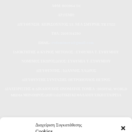
ΑΦΜ: 800964731
ΑΡ.ΓΕΜΗ:
ΔΙΕΥΘΥΝΣΗ: ΚΕΡΑΣΟΥΝΤΟΣ 53, ΝΕΑ ΣΜΥΡΝΗ, TK 17122
ΤΗΛ: 2109764290
EMAIL:
evdomimera@gmail.com
ΙΔΙΟΚΤΗΤΗΣ & ΚΥΡΙΟΣ ΜΕΤΟΧΟΣ : ΕΥΘΥΜΙΑ Τ. ΕΥΘΥΜΙΟΥ
ΝΟΜΙΜΟΣ ΕΚΠΡΟΣΩΠΟΣ: ΕΥΘΥΜΙΑ Τ. ΕΥΘΥΜΙΟΥ
ΔΙΕΥΘΥΝΤΗΣ : ΙΩΑΝΝΗΣ ΧΛΩΡΟΣ
ΔΙΕΥΘΥΝΤΗΣ ΣΥΝΤΑΞΗΣ: ΠΕΤΡΟΠΟΥΛΟΣ ΠΕΤΡΟΣ
ΔΙΑΧΕΙΡΙΣΤΗΣ & ΔΙΚΑΙΟΥΧΟΣ ΟΝΟΜΑΤΟΣ ΤΟΜΕΑ : DIGITAL WORLD
MEDIA ΜΟΝΟΠΡΟΣΩΠΗ ΙΔΙΩΤΙΚΗ ΚΕΦΑΛΑΙΟΥΧΙΚΗ ΕΤΑΙΡΕΙΑ
Διαχείριση Συγκατάθεσης
Cookies