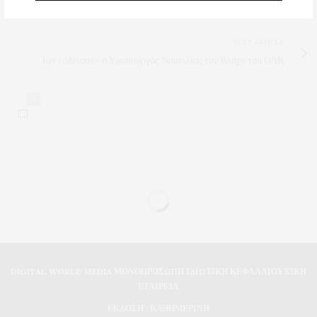
Τι μας κρύβουν;
NEXT ARTICLE
Τον «άδειασε» ο Υφυπουργός Ναυτιλίας τον Βλάχο του ΟΛΚ
0
DIGITAL WORLD MEDIA ΜΟΝΟΠΡΟΣΩΠΗ ΙΔΙΩΤΙΚΗ ΚΕΦΑΛΑΙΟΥΧΙΚΗ
ΕΤΑΙΡΕΙΑ
ΕΚΔΟΣΗ : ΚΑΘΗΜΕΡΙΝΗ