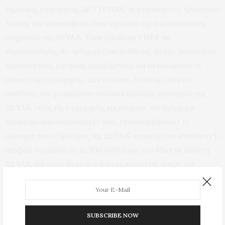
δημοτικής επιχείρησης.ΔΕΥΤΕΡΟΝ, ας σταματήσει ο Απόστολος
Χρόνης την υποκρισία ότι είναι τάχα κατά της ιδιωτικοποίησης
υπηρεσιών της ΔΕΥΑΚ. Είναι ξεκάθαρα ΥΠΕΡ της
ιδιωτικοποίησης.Αν πράγματι ήταν αντίθετος, θα είχε διεκδικήσει
περισσότερους μόνιμους εργαζόμενους για να καλυφθούν οι
ανάγκες της επιχείρησης. Δεν το έκανε.Αντίθετα, επιλέγει
αναθέσεις που μεταφέρουν σταδιακά κρίσιμες λειτουργίες της
ΔΕΥΑΚ εκτός της επιχείρησης και ανοίγουν τον δρόμο για
περαιτέρω ιδιωτικοποίηση.Γι’ αυτό επαναλαμβάνουμε το
ερώτημα που ο Πρόεδρος της ΔΕΥΑΚ αποφεύγει να απαντήσει:Τι
ακριβώς συμβαίνει με τις 100.000 ευρώ που θέλει να δώσει η
ΔΕΥΑΚ και ποιος θα είναι ο τελικός αποδέκτης αυτών των
χρημάτων;
Προβολές:
67
SUBSCRIBE NOW
PREVIOUS ARTICLE