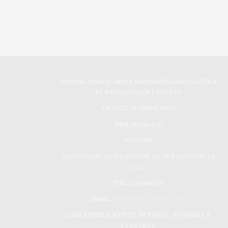
DIGITAL WORLD MEDIA ΜΟΝΟΠΡΟΣΩΠΗ ΙΔΙΩΤΙΚΗ
ΚΕΦΑΛΑΙΟΥΧΙΚΗ ΕΤΑΙΡΕΙΑ
ΕΚΔΟΣΗ : ΚΑΘΗΜΕΡΙΝΗ
ΑΦΜ: 800964731
ΑΡ.ΓΕΜΗ:
ΔΙΕΥΘΥΝΣΗ: ΚΕΡΑΣΟΥΝΤΟΣ 53, ΝΕΑ ΣΜΥΡΝΗ, TK
17122
ΤΗΛ: 2109764290
EMAIL:
evdomimera@gmail.com
ΙΔΙΟΚΤΗΤΗΣ & ΚΥΡΙΟΣ ΜΕΤΟΧΟΣ : ΕΥΘΥΜΙΑ Τ.
ΕΥΘΥΜΙΟΥ