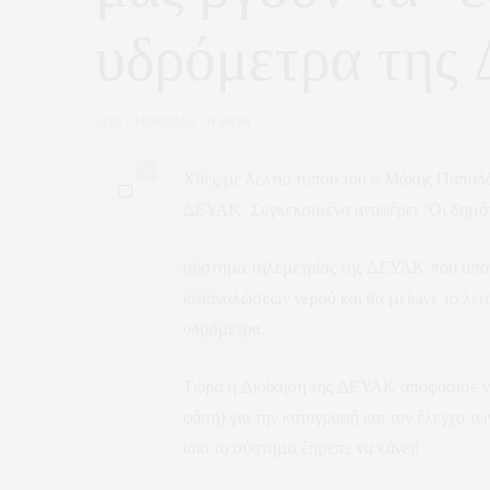
υδρόμετρα τη
ΑΠΟ
ΕΦΗΜΕΡΙΔΑ 7Η ΜΕΡΑ
0
Χθες με δελτίο τύπου του ο Μάκης Παπαδ
ΔΕΥΑΚ. Συγκεκριμένα αναφέρει “Οι δημότ
σύστημα τηλεμετρίας της ΔΕΥΑΚ που υποτί
καταναλώσεων νερού και θα μείωνε το λειτ
υδρόμετρα.
Τώρα η Διοίκηση της ΔΕΥΑΚ αποφάσισε να
φάση) για την καταγραφή και τον έλεγχο 
ίδιο το σύστημα έπρεπε να κάνει!