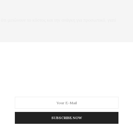
ότι μειώνουν το κόστος και την ανάγκη για προσωπικό, γιατί
ρα, παρόλο που τα πληρώσαμε πολύ ακριβά;
ιά μεγάλη εταιρεία από αυτές που συνεργάζονται με τον
α αυτή την εργασία; Δεν έχουν γίνει αρκετές προσλήψεις στη
;
νει προσλήψεις μόνιμου προσωπικού, αφού έχει τη δυνατότητα;
SUBSCRIBE NOW
ΑΚ γιατί θέλει ουσιαστικά να ιδιωτικοποιήσει την υπηρεσία
γενικά εναντίον της ιδιωτικοποίησης των ΔΕΥΑ;