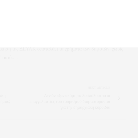
ια τις καθυστερήσεις και τις παρατάσεις που οδήγησαν στην
μα διαχείρισης δικτύου ύδρευσης Καβάλας» (ύψους 7
ΕΥΑΚ τοποθετεί “έξυπνα” υδρόμετρα;
ιοίκηση της ΔΕΥΑΚ σπαταλάει τα χρήματα των δημοτών, χωρίς
’ αυτό…”.
NEXT ARTICLE
άδη
Δεν άνοιξαν ακόμη τα λασπόλουτρα οι
δήμου;
επαγγελματίες του τουρισμού διαμαρτύρονται
για την δημαρχιακή κοροϊδία