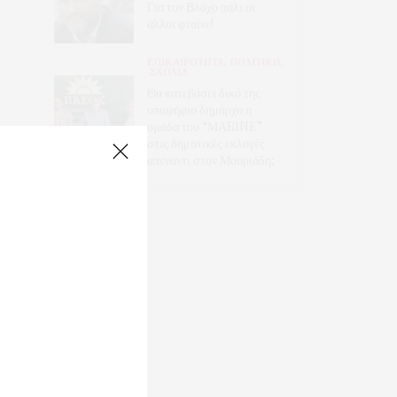
Για τον Βλάχο πάλι οι
άλλοι φταίνε!
ΕΠΙΚΑΙΡΟΤΗΤΑ
,
ΠΟΛΙΤΙΚΗ
,
ΣΧΟΛΙΑ
Θα κατεβάσει δικό της
υποψήφιο δημάρχο η
ομάδα του “ΜΑRINE”
στις δημοτικές εκλογές
απέναντι στον Μουριάδη;