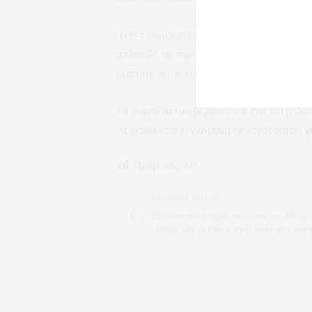
4) Θα λογοδοτήσει ο Πρόεδρος της ΔΕΥΑΚ γ
απένταξη της προμήθειας «Ολιστικό σύστη
εκατομμυρίων ευρώ) μέσω της οποίας η Δ
Το συμπέρασμα βέβαια είναι ένα: ότι η Δ
να αισθάνεται την ανάγκη να λογοδοτήσει γι
Προβολές:
60
PREVIOUS ARTICLE
Ποίοι αντιδήμαρχοι απειλούν τον Μουρι
ενόψει των αλλαγών στην διοίκηση του 