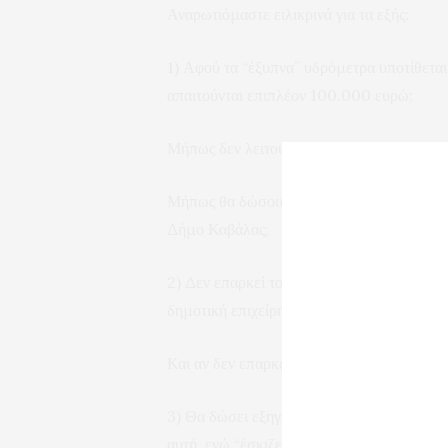
Αναρωτιόμαστε ειλικρινά για τα εξής:
1) Αφού τα “έξυπνα” υδρόμετρα υποτίθεται 
απαιτούνται επιπλέον 100.000 ευρώ;
Μήπως δεν λειτουργούν σωστά τα υδρόμετ
Μήπως θα δώσουν τις 100.000 ευρώ σε καμ
Δήμο Καβάλας;
2) Δεν επαρκεί το προσωπικό της ΔΕΥΑΚ γι
δημοτική επιχείρηση την τελευταία περίοδο
Και αν δεν επαρκεί, γιατί η ΔΕΥΑΚ δεν κά
3) Θα δώσει εξηγήσεις ο Πρόεδρος της ΔΕΥ
αυτή, ενώ “έσκιζε τα ρούχα του” ότι είναι 