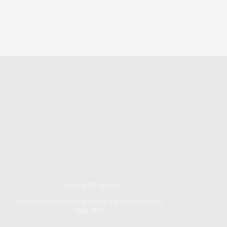
Πολιτική Απορρήτου
Δ
ΗΛΩΣΗ ΣΥΜΜΟΡΦΩΣΗΣ ΜΕ ΤΗ ΣΥΣΤΑΣΗ (ΕΕ)
2018/334