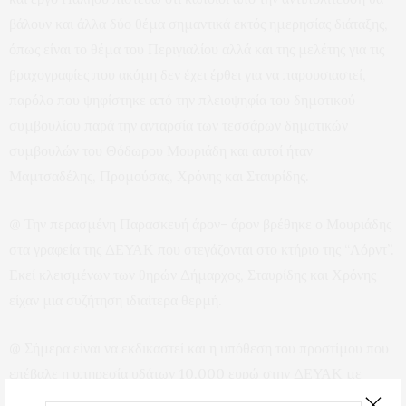
βάλουν και άλλα δύο θέμα σημαντικά εκτός ημερησίας διάταξης,
όπως είναι το θέμα του Περιγιαλίου αλλά και της μελέτης για τις
βραχογραφίες που ακόμη δεν έχει έρθει για να παρουσιαστεί,
παρόλο που ψηφίστηκε από την πλειοψηφία του δημοτικού
συμβουλίου παρά την ανταρσία των τεσσάρων δημοτικών
συμβουλών του Θόδωρου Μουριάδη και αυτοί ήταν
Μαμτσαδέλης, Προμούσας, Χρόνης και Σταυρίδης.
@ Την περασμένη Παρασκευή άρον- άρον βρέθηκε ο Μουριάδης
στα γραφεία της ΔΕΥΑΚ που στεγάζονται στο κτήριο της “Λόρντ”.
Εκεί κλεισμένων των θηρών Δήμαρχος, Σταυρίδης και Χρόνης
είχαν μια συζήτηση ιδιαίτερα θερμή.
@ Σήμερα είναι να εκδικαστεί και η υπόθεση του προστίμου που
επέβαλε η υπηρεσία υδάτων 10.000 ευρώ στην ΔΕΥΑΚ με
κατηγορούμενο τον Απόστολο Χρόνη. Βλέπω ότι θα πάρει