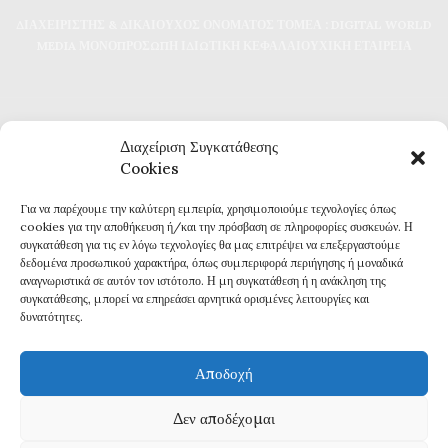
ΔΙΑΧΕΙΡΙΣΤΗΣ & ΔΙΚΑΙΟΥΧΟΣ ΟΝΟΜΑΤΟΣ ΤΟΜΕΑ : DIGITAL WORLD
MEDIA ΜΟΝΟΠΡΟΣΩΠΗ ΙΔΙΩΤΙΚΗ ΚΕΦΑΛΑΙΟΥΧΙΚΗ ΕΤΑΙΡΕΙΑ
Διαχείριση Συγκατάθεσης
Cookies
Για να παρέχουμε την καλύτερη εμπειρία, χρησιμοποιούμε τεχνολογίες όπως
Καθημερινή επικαιρότητα και ενημέρωση
cookies για την αποθήκευση ή/και την πρόσβαση σε πληροφορίες συσκευών. Η
Τα πάντα για την Καβάλα
συγκατάθεση για τις εν λόγω τεχνολογίες θα μας επιτρέψει να επεξεργαστούμε
Εφημερίδα 7η ΜΕΡΑ
δεδομένα προσωπικού χαρακτήρα, όπως συμπεριφορά περιήγησης ή μοναδικά
αναγνωριστικά σε αυτόν τον ιστότοπο. Η μη συγκατάθεση ή η ανάκληση της
συγκατάθεσης, μπορεί να επηρεάσει αρνητικά ορισμένες λειτουργίες και
δυνατότητες.
Αποδοχή
Πολιτική Απορρήτου
Δεν αποδέχομαι
Δ
ΗΛΩΣΗ ΣΥΜΜΟΡΦΩΣΗΣ ΜΕ ΤΗ ΣΥΣΤΑΣΗ (ΕΕ) 2018/334