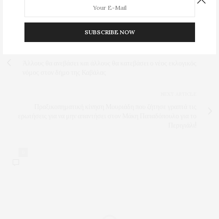
αναβολή.
SUBSCRIBE NOW
Προβολές:
94
PREVIOUS ARTICLE
Άλλους θα ανεβάσει και άλλους θα κατεβάσει ο νέος εκλογικός
νόμος στον δήμο της Καβάλας
NEXT ARTICLE
Πραξικοπηματική κίνηση Μουριάδη που ζήτησε γραπτά τις
ερωτήσεις για να μην απαντήσει στον Μάκη Παπαδόπουλο για το
Περιγιάλι!
0