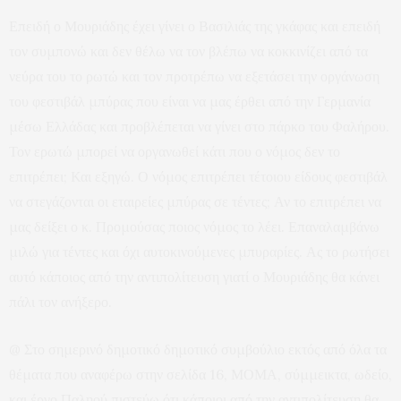
Επειδή ο Μουριάδης έχει γίνει ο Βασιλιάς της γκάφας και επειδή
τον συμπονώ και δεν θέλω να τον βλέπω να κοκκινίζει από τα
νεύρα του το ρωτώ και τον προτρέπω να εξετάσει την οργάνωση
του φεστιβάλ μπύρας που είναι να μας έρθει από την Γερμανία
μέσω Ελλάδας και προβλέπεται να γίνει στο πάρκο του Φαλήρου.
Τον ερωτώ μπορεί να οργανωθεί κάτι που ο νόμος δεν το
επιτρέπει; Και εξηγώ. Ο νόμος επιτρέπει τέτοιου είδους φεστιβάλ
να στεγάζονται οι εταιρείες μπύρας σε τέντες; Αν το επιτρέπει να
μας δείξει ο κ. Προμούσας ποιος νόμος το λέει. Επαναλαμβάνω
μιλώ για τέντες και όχι αυτοκινούμενες μπυραρίες. Ας το ρωτήσει
αυτό κάποιος από την αντιπολίτευση γιατί ο Μουριάδης θα κάνει
πάλι τον ανήξερο.
@ Στο σημερινό δημοτικό δημοτικό συμβούλιο εκτός από όλα τα
θέματα που αναφέρω στην σελίδα 16, ΜΟΜΑ, σύμμεικτα, ωδείο,
και έργο Παληού πιστεύω ότι κάποιοι από την αντιπολίτευση θα