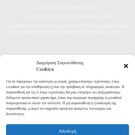
ΔΙΕΥΘΥΝΤΗΣ : ΙΩΑΝΝΗΣ ΧΛΩΡΟΣ
ΔΙΕΥΘΥΝΤΗΣ ΣΥΝΤΑΞΗΣ: ΠΕΤΡΟΠΟΥΛΟΣ ΠΕΤΡΟΣ
ΔΙΑΧΕΙΡΙΣΤΗΣ & ΔΙΚΑΙΟΥΧΟΣ ΟΝΟΜΑΤΟΣ ΤΟΜΕΑ : DIGITAL WORLD
MEDIA ΜΟΝΟΠΡΟΣΩΠΗ ΙΔΙΩΤΙΚΗ ΚΕΦΑΛΑΙΟΥΧΙΚΗ ΕΤΑΙΡΕΙΑ
Διαχείριση Συγκατάθεσης
Cookies
Για να παρέχουμε την καλύτερη εμπειρία, χρησιμοποιούμε τεχνολογίες όπως
Καθημερινή επικαιρότητα και ενημέρωση
cookies για την αποθήκευση ή/και την πρόσβαση σε πληροφορίες συσκευών. Η
Τα πάντα για την Καβάλα
συγκατάθεση για τις εν λόγω τεχνολογίες θα μας επιτρέψει να επεξεργαστούμε
Εφημερίδα 7η ΜΕΡΑ
δεδομένα προσωπικού χαρακτήρα, όπως συμπεριφορά περιήγησης ή μοναδικά
αναγνωριστικά σε αυτόν τον ιστότοπο. Η μη συγκατάθεση ή η ανάκληση της
συγκατάθεσης, μπορεί να επηρεάσει αρνητικά ορισμένες λειτουργίες και
δυνατότητες.
Αποδοχή
Πολιτική Απορρήτου