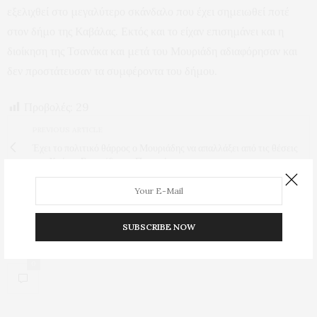
εξελιχθεί στο μεγαλύτερο σκάνδαλο που έχει σημειωθεί ποτέ
στον δήμο της Καβάλας. Εκτός και το είχαν επισημάνει και η
διοίκηση της Τσανάκα και μετά του Μουριάδη αδιαφόρησαν και
δεν προστάτευσαν τα συμφέροντα του δήμου.
Προβολές:
29
PREVIOUS ARTICLE
Έχει το πολιτικό θάρρος ο Μουριάδης να απαλλάξει από τις θέσεις
του Χρόνη, Σταυρίδη και Προμούσα;
NEXT ARTICLE
Κι΄ ο Ατσαλάκωτος διαδίδει ότι θα κατεβεί ως υποψήφιος
δήμαρχος το 2028
SUBSCRIBE NOW
0