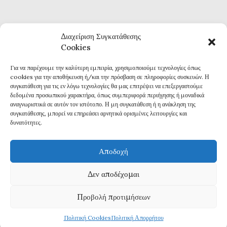
Διαχείριση Συγκατάθεσης
Cookies
Για να παρέχουμε την καλύτερη εμπειρία, χρησιμοποιούμε τεχνολογίες όπως
Καθημερινή επικαιρότητα και ενημέρωση
cookies για την αποθήκευση ή/και την πρόσβαση σε πληροφορίες συσκευών. Η
Τα πάντα για την Καβάλα
συγκατάθεση για τις εν λόγω τεχνολογίες θα μας επιτρέψει να επεξεργαστούμε
Εφημερίδα 7η ΜΕΡΑ
δεδομένα προσωπικού χαρακτήρα, όπως συμπεριφορά περιήγησης ή μοναδικά
αναγνωριστικά σε αυτόν τον ιστότοπο. Η μη συγκατάθεση ή η ανάκληση της
συγκατάθεσης, μπορεί να επηρεάσει αρνητικά ορισμένες λειτουργίες και
δυνατότητες.
Αποδοχή
Πολιτική Απορρήτου
Δεν αποδέχομαι
Δ
ΗΛΩΣΗ ΣΥΜΜΟΡΦΩΣΗΣ ΜΕ ΤΗ ΣΥΣΤΑΣΗ (ΕΕ) 2018/334
Προβολή προτιμήσεων
Πολιτική Cookies
Πολιτική Απορρήτου