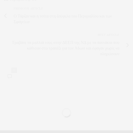
PREVIOUS ARTICLE
Ο Τάρζαν και η τσίτα στη ζούγκλα του Περιγιαλίου και των
Σφαγείων
NEXT ARTICLE
Τραβάνε τα μαλλιά τους στην ΔΕΕΠ της ΝΔ με τα παντάκια που
κάθισαν στο τραπέζι για τον Άδωνι και έφαγαν χωρίς να
πληρώσουν
0