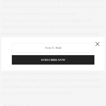
δίνει το δικαίωμα ο νόμος αντίθετα θα ήταν παράβαση καθήκοντος
αν δεν το έκανε ελπίζοντας ότι όταν θα εκδικαστεί η έφεση μπορεί
να μην είναι διοίκηση και έτσι να τη σκαπουλάρει.
@ Να σημειώσω εδώ ότι έρχονται και άλλες αποφάσεις του
διοικητικού δικαστηρίου μετά από τις προσφυγές που έχουν κάνει
ήδη δεκάδες ιδιοκτήτες οικοπέδων στο Περιγιάλι διεκδικώντας
και αυτοί να παραγραφεί η οφειλή τους είτε ζητώντας να τους
επιστραφούν τα χρήματα που έδωσε ενώ η υπόθεση τους είχε
παραγραφεί.
@ Παράλληλα ο Μάκης Παπαδόπουλος έχει στείλει επτά
SUBSCRIBE NOW
ερωτήσεις προς την διοίκηση του δήμου που αφορούν την
υπόθεση του Περιγιαλίου και ζητά να του απαντήσουν μια προς
μια. Από τις απαντήσεις της διοίκησης του δήμου θα καταλάβουν
πόσο σοβαρά έχουν πάρει τη συγκεκριμένη υπόθεση ή πιστεύουν
ότι για μια φορά ακόμη θα την σκαπουλάρουν.
Προβολές:
81