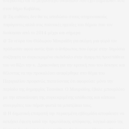
υπερασπίζεται το μεγαλύτερο σκάνδαλο που έχει σημειωθεί ποτέ
στον δήμο Καβάλας.
@ Τις ευθύνες δεν θα τις αποδώσω στους υπηρεσιακούς
παράγοντες αλλά στις πολιτικές ηγεσίες του δήμου που τον
διοίκησαν από το 2014 μέχρι και σήμερα.
@ Τα νεύρα του Θόδωρου Μουριάδη για ακόμη μια φορά τον
πρόδωσαν αφού αυτός ήταν ο άνθρωπος που έφερε στην δημόσια
συζήτηση το συγκεκριμένο σκάνδαλο στην άγαρμπη προσπάθεια
του να θίξει την κ. Δρακονάκη για την κριτική που του άσκησε και
θέλοντας να την προκαλέσει αναφέρθηκε στο θέμα του
Περιγιαλίου προφανώς πιστεύοντας ότι αφορούσε μόνο την
περίοδο της δημαρχίας Τσανάκα. Ο Μουριάδης έβαλε μπουρλότο
με την αποκάλυψη της συγκεκριμένης υπόθεσης και κάποιοι
συνεργάτες του πήραν φωτιά τα μπατζάκια τους.
@ Η δημοτική επιτροπή την περασμένη εβδομάδα αποφάσισε να
ασκήσει έφεση κατά την πρωτόδικης απόφασης, λογικά αφού της