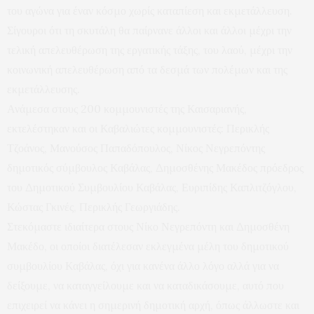
του αγώνα για έναν κόσμο χωρίς καταπίεση και εκμετάλλευση.
Σίγουροι ότι τη σκυτάλη θα παίρνανε άλλοι και άλλοι μέχρι την
τελική απελευθέρωση της εργατικής τάξης, του λαού, μέχρι την
κοινωνική απελευθέρωση από τα δεσμά των πολέμων και της
εκμετάλλευσης.
Ανάμεσα στους 200 κομμουνιστές της Καισαριανής,
εκτελέστηκαν και οι Καβαλιώτες κομμουνιστές: Περικλής
Τζοάνος, Μανούσος Παπαδόπουλος, Νίκος Νεγρεπόντης
δημοτικός σύμβουλος Καβάλας, Δημοσθένης Μακέδος πρόεδρος
του Δημοτικού Συμβουλίου Καβάλας, Ευριπίδης Καπλιτζόγλου,
Κώστας Γκινές, Περικλής Γεωργιάδης.
Στεκόμαστε ιδιαίτερα στους Νίκο Νεγρεπόντη και Δημοσθένη
Μακέδο, οι οποίοι διατέλεσαν εκλεγμένα μέλη του δημοτικού
συμβουλίου Καβάλας, όχι για κανένα άλλο λόγο αλλά για να
δείξουμε, να καταγγείλουμε και να καταδικάσουμε, αυτό που
επιχειρεί να κάνει η σημερινή δημοτική αρχή, όπως άλλωστε και