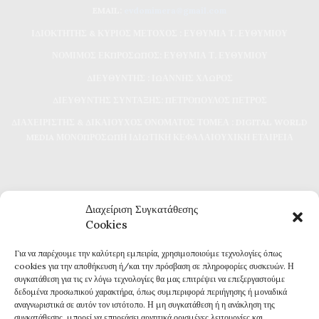
EMAIL:
evdomimera@gmail.com
ΙΔΙΟΚΤΗΤΗΣ & ΚΥΡΙΟΣ ΜΕΤΟΧΟΣ : ΕΥΘΥΜΙΑ Τ. ΕΥΘΥΜΙΟΥ
ΝΟΜΙΜΟΣ ΕΚΠΡΟΣΩΠΟΣ: ΕΥΘΥΜΙΑ Τ. ΕΥΘΥΜΙΟΥ
ΔΙΕΥΘΥΝΤΗΣ : ΙΩΑΝΝΗΣ ΧΛΩΡΟΣ
ΔΙΕΥΘΥΝΤΗΣ ΣΥΝΤΑΞΗΣ: ΠΕΤΡΟΠΟΥΛΟΣ ΠΕΤΡΟΣ
ΔΙΑΧΕΙΡΙΣΤΗΣ & ΔΙΚΑΙΟΥΧΟΣ ΟΝΟΜΑΤΟΣ ΤΟΜΕΑ : DIGITAL WORLD
MEDIA ΜΟΝΟΠΡΟΣΩΠΗ ΙΔΙΩΤΙΚΗ ΚΕΦΑΛΑΙΟΥΧΙΚΗ ΕΤΑΙΡΕΙΑ
Διαχείριση Συγκατάθεσης
Cookies
Για να παρέχουμε την καλύτερη εμπειρία, χρησιμοποιούμε τεχνολογίες όπως
Καθημερινή επικαιρότητα και ενημέρωση
cookies για την αποθήκευση ή/και την πρόσβαση σε πληροφορίες συσκευών. Η
Τα πάντα για την Καβάλα
συγκατάθεση για τις εν λόγω τεχνολογίες θα μας επιτρέψει να επεξεργαστούμε
Εφημερίδα 7η ΜΕΡΑ
δεδομένα προσωπικού χαρακτήρα, όπως συμπεριφορά περιήγησης ή μοναδικά
αναγνωριστικά σε αυτόν τον ιστότοπο. Η μη συγκατάθεση ή η ανάκληση της
συγκατάθεσης, μπορεί να επηρεάσει αρνητικά ορισμένες λειτουργίες και