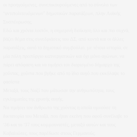
οι προηγούμενες, συνεπικουρούμενες από το σύνολο των
“αντιπολιτευόμενων” δημοτικών παρατάξεων, πλην Λαϊκής
Συσπέορωσης.
Εδώ και χρόνια λοιπόν, η σημερινή διοίκηση όλο και πιο συχνά,
βάζει θέμα στις συνεδριάσεις του ΔΣ, από κοντά και οι άλλες
παρατάξεις, αυτό το δημοτικό συμβούλιο, με τέτοια ιστορία, σε
μία πόλη προπύργιο καπνεργατικών και όχι μόνο αγώνων, να
πάρει απόφαση και να τιμήσει τον διορισμένο δήμαρχο της
χούντας, χούντα που βγήκε από το ίδιο αυγό που εκκόλαψε το
φασίστα
Μεταξά, τους Ναζί που μάτωσαν την ανθρωπότητα, τους
εγκληματίες της χρυσής αυγής.
Να τιμήσει τον άνθρωπο της χούντας η οποία υμνούσε τη
δικτατορία του Μεταξά, που ήταν εκείνη που αφού συνέλαβε το
‘36 και το ‘37 τους κομμουνιστές, μεταξύ αυτών και τους
Καβαλιώτες, τους παρέδωσε στους Γερμανούς.