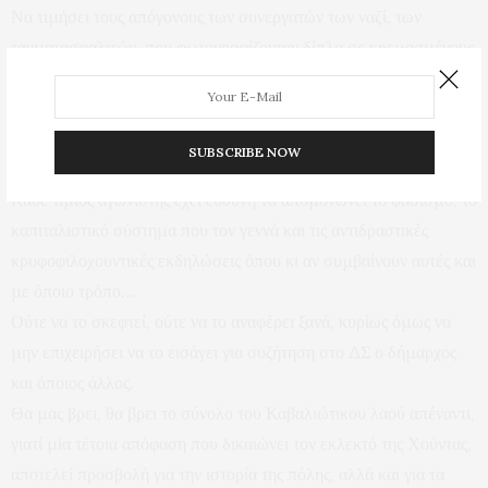
Να τιμήσει τους απόγονους των συνεργατών των ναζί, των
ταγματασφαλιτών, που φωτογραφίζονταν δίπλα σε κρεμασμένους
Έλληνες, τους απόγονους εκείνων που ορκίζονταν πίστη στον
Χίτλερ και το βασικό τους σύνθημα ήταν δόξα και τιμή στους χίτες
και τους
SUBSCRIBE NOW
ταγματασφαλίτες…..
Κάθε τίμιος αγωνιστής έχει ευθύνη να απομονώνει το φασισμό, το
καπιταλιστικό σύστημα που τον γεννά και τις αντιδραστικές
κρυφοφιλοχουντικές εκδηλώσεις όπου κι αν συμβαίνουν αυτές και
με όποιο τρόπο….
Ούτε να το σκεφτεί, ούτε να το αναφέρει ξανά, κυρίως όμως να
μην επιχειρήσει να το εισάγει για συζήτηση στο ΔΣ ο δήμαρχος
και όποιος άλλος.
Θα μας βρει, θα βρει το σύνολο του Καβαλιώτικου λαού απέναντι,
γιατί μία τέτοια απόφαση που δικαιώνει τον εκλεκτό της Χούντας,
αποτελεί προσβολή για την ιστορία της πόλης, αλλά και για τα