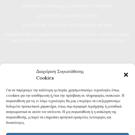
ΝΟΜΙΜΟΣ ΕΚΠΡΟΣΩΠΟΣ: ΕΥΘΥΜΙΑ Τ. ΕΥΘΥΜΙΟΥ
ΔΙΕΥΘΥΝΤΗΣ : ΙΩΑΝΝΗΣ ΧΛΩΡΟΣ
ΔΙΕΥΘΥΝΤΗΣ ΣΥΝΤΑΞΗΣ: ΠΕΤΡΟΠΟΥΛΟΣ ΠΕΤΡΟΣ
ΔΙΑΧΕΙΡΙΣΤΗΣ & ΔΙΚΑΙΟΥΧΟΣ ΟΝΟΜΑΤΟΣ ΤΟΜΕΑ : DIGITAL WORLD
MEDIA ΜΟΝΟΠΡΟΣΩΠΗ ΙΔΙΩΤΙΚΗ ΚΕΦΑΛΑΙΟΥΧΙΚΗ ΕΤΑΙΡΕΙΑ
Διαχείριση Συγκατάθεσης
Cookies
Για να παρέχουμε την καλύτερη εμπειρία, χρησιμοποιούμε τεχνολογίες όπως
Καθημερινή επικαιρότητα και ενημέρωση
cookies για την αποθήκευση ή/και την πρόσβαση σε πληροφορίες συσκευών. Η
Τα πάντα για την Καβάλα
συγκατάθεση για τις εν λόγω τεχνολογίες θα μας επιτρέψει να επεξεργαστούμε
Εφημερίδα 7η ΜΕΡΑ
δεδομένα προσωπικού χαρακτήρα, όπως συμπεριφορά περιήγησης ή μοναδικά
αναγνωριστικά σε αυτόν τον ιστότοπο. Η μη συγκατάθεση ή η ανάκληση της
συγκατάθεσης, μπορεί να επηρεάσει αρνητικά ορισμένες λειτουργίες και
δυνατότητες.