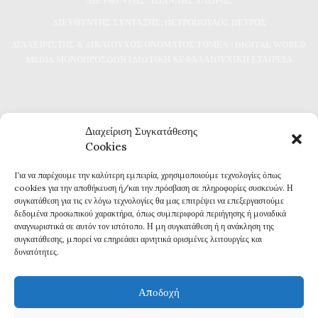
ΔΙΕΥΘΥΝΤΗΣ : ΙΩΑΝΝΗΣ ΧΛΩΡΟΣ
ΔΙΕΥΘΥΝΤΗΣ ΣΥΝΤΑΞΗΣ: ΠΕΤΡΟΠΟΥΛΟΣ ΠΕΤΡΟΣ
ΔΙΑΧΕΙΡΙΣΤΗΣ & ΔΙΚΑΙΟΥΧΟΣ ΟΝΟΜΑΤΟΣ ΤΟΜΕΑ : DIGITAL WORLD
MEDIA ΜΟΝΟΠΡΟΣΩΠΗ ΙΔΙΩΤΙΚΗ ΚΕΦΑΛΑΙΟΥΧΙΚΗ ΕΤΑΙΡΕΙΑ
Διαχείριση Συγκατάθεσης
Cookies
Για να παρέχουμε την καλύτερη εμπειρία, χρησιμοποιούμε τεχνολογίες όπως
Καθημερινή επικαιρότητα και ενημέρωση
cookies για την αποθήκευση ή/και την πρόσβαση σε πληροφορίες συσκευών. Η
Τα πάντα για την Καβάλα
συγκατάθεση για τις εν λόγω τεχνολογίες θα μας επιτρέψει να επεξεργαστούμε
Εφημερίδα 7η ΜΕΡΑ
δεδομένα προσωπικού χαρακτήρα, όπως συμπεριφορά περιήγησης ή μοναδικά
αναγνωριστικά σε αυτόν τον ιστότοπο. Η μη συγκατάθεση ή η ανάκληση της
συγκατάθεσης, μπορεί να επηρεάσει αρνητικά ορισμένες λειτουργίες και
δυνατότητες.
Αποδοχή
Πολιτική Απορρήτου