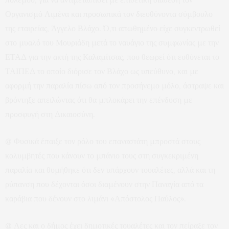
Οργανισμό Λιμένα και προσωπικά τον διευθύνοντα σύμβουλο
της εταιρείας, Άγγελο Βλάχο. Ό,τι απωθημένο είχε συγκεντρωθεί
στο μυαλό του Μουριάδη μετά το ναυάγιο της συμφωνίας με την
ΕΤΑΔ για την ακτή της Καλαμίτσας, που θεωρεί ότι ευθύνεται το
ΤΑΙΠΕΔ το οποίο διόρισε τον Βλάχο ως υπεύθυνο, και με
αφορμή την παραλία πίσω από τον προσήνεμο μόλο, άστραψε και
βρόντηξε απειλώντας ότι θα μπλοκάρει την επένδυση με
προσφυγή στη Δικαιοσύνη.
@ Φυσικά έπαιξε τον ρόλο του επαναστάτη μπροστά στους
κολυμβητές που κάνουν το μπάνιο τους στη συγκεκριμένη
παραλία και θυμήθηκε ότι δεν υπάρχουν τουαλέτες, αλλά και τη
ρύπανση που δέχονται όσοι διαμένουν στην Παναγία από τα
καράβια που δένουν στο λιμάνι «Απόστολος Παύλος».
@ Λες και ο δήμος έχει δημοτικές τουαλέτες και τον πείραξε τον