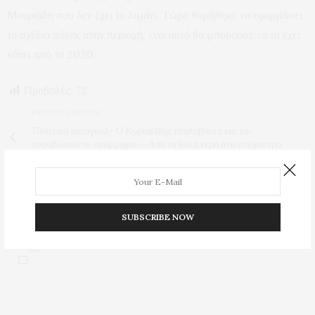
Μουριάδη που δεν έχει το λιμάνι. Τώρα θυμήθηκε να εφαρμόσει
το σχέδιο πόλης στην περιοχή, ενώ αυτό θα μπορούσε να το έχει
κάνει από το 2020.
Προβολές:
72
PREVIOUS ARTICLE
Πολιτικό αυτογκόλ- Ο Κυριακίδης τσαλαβουτά και τον
πυροβολούν οι «σύμμαχοι»- Από τα θολά νερά στο στόχαστρο
του ΚΚΕ
NEXT ARTICLE
Πολιτικός κυνισμός Μουριάδη «Σιγά το ρύζι και τα φασόλια»
SUBSCRIBE NOW
0