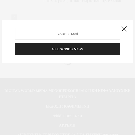
υψηλότερα δημοτικά τέλη σε όλη την Ελλάδα
0
SUBSCRIBE NOW
DIGITAL WORLD MEDIA ΜΟΝΟΠΡΟΣΩΠΗ ΙΔΙΩΤΙΚΗ ΚΕΦΑΛΑΙΟΥΧΙΚΗ
ΕΤΑΙΡΕΙΑ
ΕΚΔΟΣΗ : ΚΑΘΗΜΕΡΙΝΗ
ΑΦΜ: 800964731
ΑΡ.ΓΕΜΗ:
ΔΙΕΥΘΥΝΣΗ: ΚΕΡΑΣΟΥΝΤΟΣ 53, ΝΕΑ ΣΜΥΡΝΗ, TK 17122