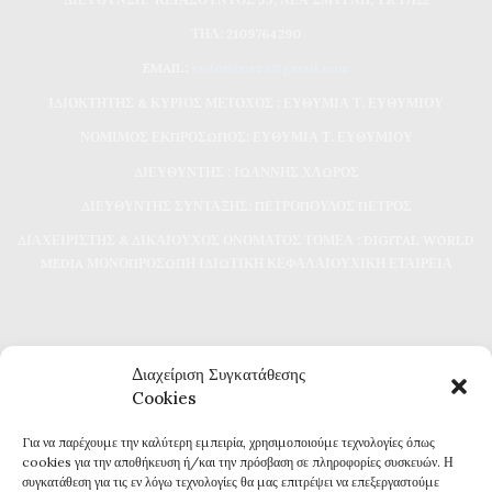
ΤΗΛ: 2109764290
EMAIL:
evdomimera@gmail.com
ΙΔΙΟΚΤΗΤΗΣ & ΚΥΡΙΟΣ ΜΕΤΟΧΟΣ : ΕΥΘΥΜΙΑ Τ. ΕΥΘΥΜΙΟΥ
ΝΟΜΙΜΟΣ ΕΚΠΡΟΣΩΠΟΣ: ΕΥΘΥΜΙΑ Τ. ΕΥΘΥΜΙΟΥ
ΔΙΕΥΘΥΝΤΗΣ : ΙΩΑΝΝΗΣ ΧΛΩΡΟΣ
ΔΙΕΥΘΥΝΤΗΣ ΣΥΝΤΑΞΗΣ: ΠΕΤΡΟΠΟΥΛΟΣ ΠΕΤΡΟΣ
ΔΙΑΧΕΙΡΙΣΤΗΣ & ΔΙΚΑΙΟΥΧΟΣ ΟΝΟΜΑΤΟΣ ΤΟΜΕΑ : DIGITAL WORLD
MEDIA ΜΟΝΟΠΡΟΣΩΠΗ ΙΔΙΩΤΙΚΗ ΚΕΦΑΛΑΙΟΥΧΙΚΗ ΕΤΑΙΡΕΙΑ
Διαχείριση Συγκατάθεσης
Cookies
Για να παρέχουμε την καλύτερη εμπειρία, χρησιμοποιούμε τεχνολογίες όπως
Καθημερινή επικαιρότητα και ενημέρωση
cookies για την αποθήκευση ή/και την πρόσβαση σε πληροφορίες συσκευών. Η
Τα πάντα για την Καβάλα
συγκατάθεση για τις εν λόγω τεχνολογίες θα μας επιτρέψει να επεξεργαστούμε