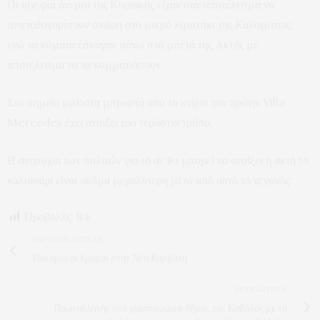
Οι ισχυροί άνεμοι της Κυριακής είχαν σαν αποτέλεσμα να
αναποδογυρίσουν σκάφη στο μικρό λιμανάκι της Καλαμίτσας,
ενώ τα κύματα έσκαγαν πάνω στα μπετά της Ακτής με
αποτέλεσμα να τα κομματιάσουν.
Στο σημείο μάλιστα μπροστά από το κτίριο του πρώην Villa
Mercedes έχει ανοίξει μια τεράστια τρύπα.
Η ανησυχία των πολιτών για το αν θα μπορεί να ανοίξει η ακτή το
καλοκαίρι είναι ακόμα μεγαλύτερη μετά από αυτό το γεγονός.
Προβολές:
84
PREVIOUS ARTICLE
Ποτάμια οι δρόμοι στην Νέα Καρβάλη
NEXT ARTICLE
Πρωταθλητής στο χαράτσωμα ο δήμος της Καβάλας με τα