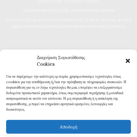
ΔΙΕΥΘΥΝΤΗΣ : ΙΩΑΝΝΗΣ ΧΛΩΡΟΣ
ΔΙΕΥΘΥΝΤΗΣ ΣΥΝΤΑΞΗΣ: ΠΕΤΡΟΠΟΥΛΟΣ ΠΕΤΡΟΣ
ΔΙΑΧΕΙΡΙΣΤΗΣ & ΔΙΚΑΙΟΥΧΟΣ ΟΝΟΜΑΤΟΣ ΤΟΜΕΑ : DIGITAL WORLD
MEDIA ΜΟΝΟΠΡΟΣΩΠΗ ΙΔΙΩΤΙΚΗ ΚΕΦΑΛΑΙΟΥΧΙΚΗ ΕΤΑΙΡΕΙΑ
Διαχείριση Συγκατάθεσης
Cookies
Για να παρέχουμε την καλύτερη εμπειρία, χρησιμοποιούμε τεχνολογίες όπως
Καθημερινή επικαιρότητα και ενημέρωση
cookies για την αποθήκευση ή/και την πρόσβαση σε πληροφορίες συσκευών. Η
Τα πάντα για την Καβάλα
συγκατάθεση για τις εν λόγω τεχνολογίες θα μας επιτρέψει να επεξεργαστούμε
Εφημερίδα 7η ΜΕΡΑ
δεδομένα προσωπικού χαρακτήρα, όπως συμπεριφορά περιήγησης ή μοναδικά
αναγνωριστικά σε αυτόν τον ιστότοπο. Η μη συγκατάθεση ή η ανάκληση της
συγκατάθεσης, μπορεί να επηρεάσει αρνητικά ορισμένες λειτουργίες και
δυνατότητες.
Αποδοχή
Πολιτική Απορρήτου