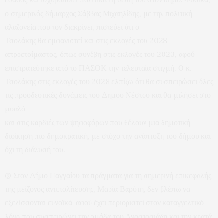
ο σημερινός δήμαρχος Σάββας Μιχαηλίδης, με την πολιτική
αλαζονεία που τον διακρίνει, πιστεύει ότι ο
Τσολάκης θα εμφανιστεί και στις εκλογές του 2028
απροετοίμαστος, όπως συνέβη στις εκλογές του 2023, αφού
επιστρατεύτηκε από το ΠΑΣΟΚ την τελευταία στιγμή. Ο κ.
Τσολάκης στις εκλογές του 2028 ελπίζω ότι θα συσπειρώσει όλες
τις προοδευτικές δυνάμεις του Δήμου Νέστου και θα μιλήσει στο
μυαλό
και στις καρδιές των ψηφοφόρων που θέλουν μια δημοτική
διοίκηση πιο δημοκρατική, με στόχο την ανάπτυξη του δήμου και
όχι τη διάλυσή του.
@ Στον Δήμο Παγγαίου τα πράγματα για τη σημερινή επικεφαλής
της μείζονος αντιπολίτευσης, Μαρία Βαρύτη, δεν βλέπω να
εξελίσσονται ευνοϊκά, αφού έχει περιοριστεί στον καταγγελτικό
λόγο που συσπειρώνει την ομάδα του Αναστασιάδη και την κρατά