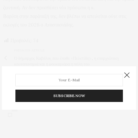
ζωντανή. Αν δεν προσθέσει νέα πρόσωπα η κ.
Βαρύτη στην παράταξή της, δεν βλέπω να απειλείται ούτε στις
εκλογές του 2028 ο Αναστασιάδης.
Προβολές:
74
PREVIOUS ARTICLE
Ο δήμαρχος Καβάλας που έπαθε «Πελετίδη», η επαρχιώτικη
κουτοπονηριά και η φουκαριάρα η πόλη του
NEXT ARTICLE
Τίτλοι τέλους από τον Χαρακίδη στην επένδυση στα λουτρά των
Ελευθερών
SUBSCRIBE NOW
0