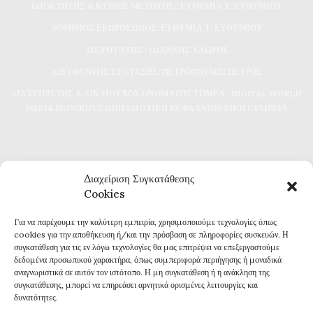
ΙΔΙΟΚΤΗΤΗΣ & ΚΥΡΙΟΣ ΜΕΤΟΧΟΣ : ΕΥΘΥΜΙΑ Τ. ΕΥΘΥΜΙΟΥ
ΝΟΜΙΜΟΣ ΕΚΠΡΟΣΩΠΟΣ: ΕΥΘΥΜΙΑ Τ. ΕΥΘΥΜΙΟΥ
ΔΙΕΥΘΥΝΤΗΣ : ΙΩΑΝΝΗΣ ΧΛΩΡΟΣ
ΔΙΕΥΘΥΝΤΗΣ ΣΥΝΤΑΞΗΣ: ΠΕΤΡΟΠΟΥΛΟΣ ΠΕΤΡΟΣ
ΔΙΑΧΕΙΡΙΣΤΗΣ & ΔΙΚΑΙΟΥΧΟΣ ΟΝΟΜΑΤΟΣ ΤΟΜΕΑ : DIGITAL WORLD
MEDIA ΜΟΝΟΠΡΟΣΩΠΗ ΙΔΙΩΤΙΚΗ ΚΕΦΑΛΑΙΟΥΧΙΚΗ ΕΤΑΙΡΕΙΑ
Διαχείριση Συγκατάθεσης
Cookies
Για να παρέχουμε την καλύτερη εμπειρία, χρησιμοποιούμε τεχνολογίες όπως
Καθημερινή επικαιρότητα και ενημέρωση
cookies για την αποθήκευση ή/και την πρόσβαση σε πληροφορίες συσκευών. Η
Τα πάντα για την Καβάλα
συγκατάθεση για τις εν λόγω τεχνολογίες θα μας επιτρέψει να επεξεργαστούμε
Εφημερίδα 7η ΜΕΡΑ
δεδομένα προσωπικού χαρακτήρα, όπως συμπεριφορά περιήγησης ή μοναδικά
αναγνωριστικά σε αυτόν τον ιστότοπο. Η μη συγκατάθεση ή η ανάκληση της
συγκατάθεσης, μπορεί να επηρεάσει αρνητικά ορισμένες λειτουργίες και
δυνατότητες.