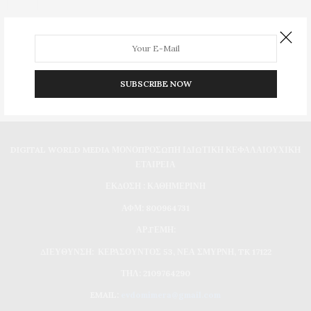
SUBSCRIBE NOW
DIGITAL WORLD MEDIA ΜΟΝΟΠΡΟΣΩΠΗ ΙΔΙΩΤΙΚΗ ΚΕΦΑΛΑΙΟΥΧΙΚΗ
ΕΤΑΙΡΕΙΑ
ΕΚΔΟΣΗ : ΚΑΘΗΜΕΡΙΝΗ
ΑΦΜ: 800964731
ΑΡ.ΓΕΜΗ:
ΔΙΕΥΘΥΝΣΗ: ΚΕΡΑΣΟΥΝΤΟΣ 53, ΝΕΑ ΣΜΥΡΝΗ, TK 17122
ΤΗΛ: 2109764290
EMAIL:
evdomimera@gmail.com