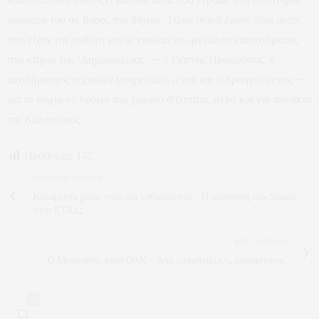
αναφορά του σε βάρος του δήμου. Τώρα σειρά έχουν όλοι αυτοί
που είχαν την ευθύνη για το ενοίκιο του μεγάλου καταστήματος
στο κτήριο της “Δημωφέλειας” — ο Γιάννης Προμούσας, ο
αντιδήμαρχος τεχνικών υπηρεσιών, ο νυν και ο προηγούμενος —
για το τοιχίο σε δρόμο του χωριού Φίλιπποι, αλλά και για την ακτή
της Καλαμίτσας.
Προβολές:
172
PREVIOUS ARTICLE
Καλαμίτσα χωρίς νερό και καθαριότητα – Η απάντηση του Δήμου
στην ΕΤΑΔ;
NEXT ARTICLE
Ο Μουριάδης κατά ΟΛΚ – Από «μπράτιμος», επαναστάτης
0