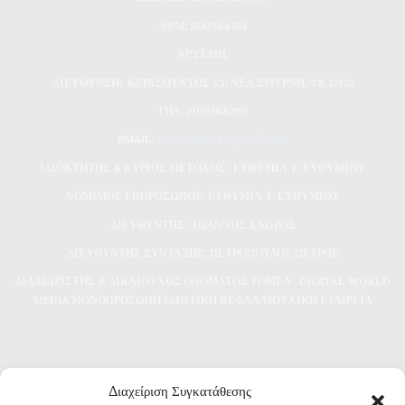
ΑΦΜ: 800964731
ΑΡ.ΓΕΜΗ:
ΔΙΕΥΘΥΝΣΗ: ΚΕΡΑΣΟΥΝΤΟΣ 53, ΝΕΑ ΣΜΥΡΝΗ, TK 17122
ΤΗΛ: 2109764290
EMAIL:
evdomimera@gmail.com
ΙΔΙΟΚΤΗΤΗΣ & ΚΥΡΙΟΣ ΜΕΤΟΧΟΣ : ΕΥΘΥΜΙΑ Τ. ΕΥΘΥΜΙΟΥ
ΝΟΜΙΜΟΣ ΕΚΠΡΟΣΩΠΟΣ: ΕΥΘΥΜΙΑ Τ. ΕΥΘΥΜΙΟΥ
ΔΙΕΥΘΥΝΤΗΣ : ΙΩΑΝΝΗΣ ΧΛΩΡΟΣ
ΔΙΕΥΘΥΝΤΗΣ ΣΥΝΤΑΞΗΣ: ΠΕΤΡΟΠΟΥΛΟΣ ΠΕΤΡΟΣ
ΔΙΑΧΕΙΡΙΣΤΗΣ & ΔΙΚΑΙΟΥΧΟΣ ΟΝΟΜΑΤΟΣ ΤΟΜΕΑ : DIGITAL WORLD
MEDIA ΜΟΝΟΠΡΟΣΩΠΗ ΙΔΙΩΤΙΚΗ ΚΕΦΑΛΑΙΟΥΧΙΚΗ ΕΤΑΙΡΕΙΑ
Διαχείριση Συγκατάθεσης