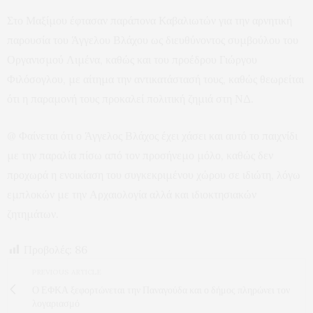
Στο Μαξίμου έφτασαν παράπονα Καβαλιωτών για την αρνητική
παρουσία του Άγγελου Βλάχου ως διευθύνοντος συμβούλου του
Οργανισμού Λιμένα, καθώς και του προέδρου Γιώργου
Φιλόσογλου, με αίτημα την αντικατάστασή τους, καθώς θεωρείται
ότι η παραμονή τους προκαλεί πολιτική ζημιά στη ΝΔ.
@ Φαίνεται ότι ο Άγγελος Βλάχος έχει χάσει και αυτό το παιχνίδι
με την παραλία πίσω από τον προσήνεμο μόλο, καθώς δεν
προχωρά η ενοικίαση του συγκεκριμένου χώρου σε ιδιώτη, λόγω
εμπλοκών με την Αρχαιολογία αλλά και ιδιοκτησιακών
ζητημάτων.
Προβολές:
86
PREVIOUS ARTICLE
Ο ΕΦΚΑ ξεφορτώνεται την Παναγούδα και ο δήμος πληρώνει τον
λογαριασμό