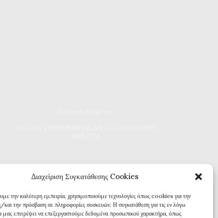
Πολιτική Απορρήτου
Δ
ΗΛΩΣΗ ΣΥΜΜΟΡΦΩΣΗΣ ΜΕ ΤΗ ΣΥΣΤΑΣΗ (ΕΕ)
2018/334
Διαχείριση Συγκατάθεσης Cookies
ουμε την καλύτερη εμπειρία, χρησιμοποιούμε τεχνολογίες όπως cookies για την
/και την πρόσβαση σε πληροφορίες συσκευών. Η συγκατάθεση για τις εν λόγω
θα μας επιτρέψει να επεξεργαστούμε δεδομένα προσωπικού χαρακτήρα, όπως