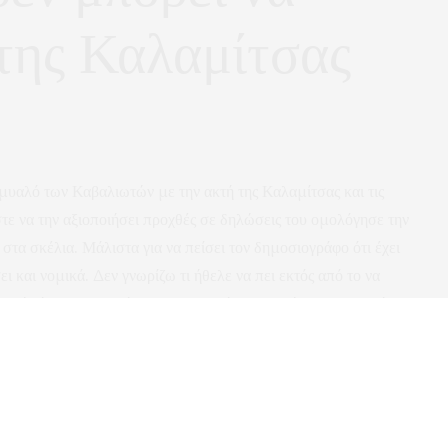
 της Καλαμίτσας
 μυαλό των Καβαλιωτών με την ακτή της Καλαμίτσας και τις
ε να την αξιοποιήσει προχθές σε δηλώσεις του ομολόγησε την
στα σκέλια. Μάλιστα για να πείσει τον δημοσιογράφο ότι έχει
ει και νομικά. Δεν γνωρίζω τι ήθελε να πει εκτός από το να
τσής άνοιξαν την πόρτα για να περάσει η ακτή με τις ευλογίες
χρόνια ότι τον κοροϊδεύουν; Φαίνεται ότι αργεί να κατέβει ο
αντίληψης κατά 5 χρόνια.