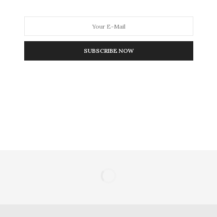
NEXT ARTICLE
ι
Το Αμπού Ντάμπι, ο Πολίτης και ο δήμος
Καβάλας
SUBSCRIBE NOW