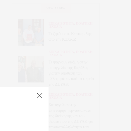
ΝΈΑ ΆΡΘΡΑ
ΕΠΙΚΑΙΡΟΤΗΤΑ
,
ΠΟΛΙΤΙΚΗ
,
ΣΧΟΛΙΑ
Τι ζητάει ο κ. Κωτσαρίδης
από την Καβάλα;
ΕΠΙΚΑΙΡΟΤΗΤΑ
,
ΠΟΛΙΤΙΚΗ
,
ΣΧΟΛΙΑ
Τι ψάχνουν ακόμη στην
εισαγγελία της Καβάλας
για την υπόθεση των
ελλειμμάτων από το ταμείο
της ΔΕΥΑΚ;
ΕΠΙΚΑΙΡΟΤΗΤΑ
,
ΠΟΛΙΤΙΚΗ
,
ΣΧΟΛΙΑ
Καταγγελία στην
επιθεώρηση εργασία κατά
της διοίκησης και του
σωματείου της ΔΕΥΑΚ για
τηνακαταλληλότητα των