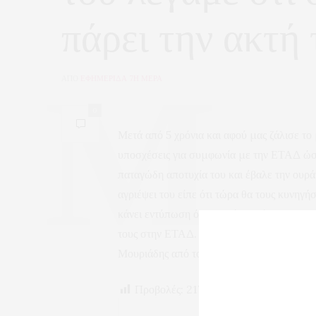
πάρει την ακτή
ΑΠΟ
ΕΦΗΜΕΡΙΔΑ 7Η ΜΕΡΑ
0
Μετά από 5 χρόνια και αφού μας ζάλισε το
υποσχέσεις για συμφωνία με την ΕΤΑΔ ώστ
παταγώδη αποτυχία του και έβαλε την ουρά 
αγριέψει του είπε ότι τώρα θα τους κυνηγήσ
κάνει εντύπωση όταν αυτός μαζί με τον Σιμι
τους στην ΕΤΑΔ. Τώρα κατάλαβε μετά από 5 
Μουριάδης από το συννεφάκι της μηδενική 
Προβολές:
217