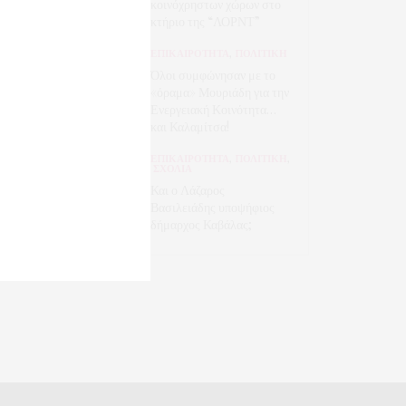
κοινόχρηστων χώρων στο
κτήριο της “ΛΟΡΝΤ”
ΕΠΙΚΑΙΡΟΤΗΤΑ
,
ΠΟΛΙΤΙΚΗ
Όλοι συμφώνησαν με το
«όραμα» Μουριάδη για την
Ενεργειακή Κοινότητα…
και Καλαμίτσα!
ΕΠΙΚΑΙΡΟΤΗΤΑ
,
ΠΟΛΙΤΙΚΗ
,
ΣΧΟΛΙΑ
Και ο Λάζαρος
Βασιλειάδης υποψήφιος
δήμαρχος Καβάλας;