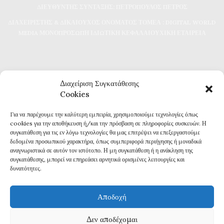
ΔΙΕΥΘΥΝΤΗΣ ΣΥΝΤΑΞΗΣ: ΠΕΤΡΟΠΟΥΛΟΣ ΠΕΤΡΟΣ
ΔΙΑΧΕΙΡΙΣΤΗΣ & ΔΙΚΑΙΟΥΧΟΣ ΟΝΟΜΑΤΟΣ ΤΟΜΕΑ : DIGITAL WORLD
MEDIA ΜΟΝΟΠΡΟΣΩΠΗ ΙΔΙΩΤΙΚΗ ΚΕΦΑΛΑΙΟΥΧΙΚΗ ΕΤΑΙΡΕΙΑ
Διαχείριση Συγκατάθεσης
Cookies
Για να παρέχουμε την καλύτερη εμπειρία, χρησιμοποιούμε τεχνολογίες όπως
Καθημερινή επικαιρότητα και ενημέρωση
cookies για την αποθήκευση ή/και την πρόσβαση σε πληροφορίες συσκευών. Η
Τα πάντα για την Καβάλα
συγκατάθεση για τις εν λόγω τεχνολογίες θα μας επιτρέψει να επεξεργαστούμε
Εφημερίδα 7η ΜΕΡΑ
δεδομένα προσωπικού χαρακτήρα, όπως συμπεριφορά περιήγησης ή μοναδικά
αναγνωριστικά σε αυτόν τον ιστότοπο. Η μη συγκατάθεση ή η ανάκληση της
συγκατάθεσης, μπορεί να επηρεάσει αρνητικά ορισμένες λειτουργίες και
δυνατότητες.
Αποδοχή
Πολιτική Απορρήτου
Δεν αποδέχομαι
Δ
ΗΛΩΣΗ ΣΥΜΜΟΡΦΩΣΗΣ ΜΕ ΤΗ ΣΥΣΤΑΣΗ (ΕΕ) 2018/334