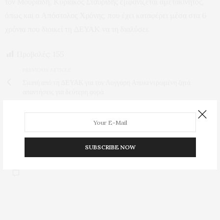
τον Μουριάδη, Κυριάκος Σταυρίδης εμφανίζεται αμετακίνητος,
όπως και ο Απόστολος Χρόνης, που έχει καταφέρει μέσα στα 6
χρόνια που διοικεί τη ΔΕΥΑΚ να τη διαλύσει.
Προβολές:
155
PREVIOUS ARTICLE
Σιωπή από τη ΔΕΥΑΚ για τον Λογγάρη Αποκεντρωμένη ζητά
απαντήσεις για δεύτερη φορά
NEXT ARTICLE
Στο αέρα το φωτοβολταϊκό πάρκο της ΔΕΥΑΚ στο Δάτου- έρχεται
η ώρα των "έξυπνων υδρομέτρων"
SUBSCRIBE NOW
0