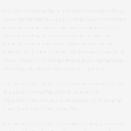
@ Ακούω ότι ο Μουριάδης, τα μεσημέρια όταν κλείνει ο δήμος,
δέχεται την επίσκεψη του Σιμιτσή, ο οποίος ακόμη τον καθοδηγεί
και φυσικά τον σπρώχνει σε λάθη, γιατί δεν φημίζεται για την
πολιτική του ευθυκρισία. Έτσι, ακούγοντάς τον, θέλει να
διατηρήσει τον κορμό των αντιδημάρχων που ήταν και στις
διοικήσεις των Σιμιτσή, Μιχαλάκη, Μουμτσάκη και Σταυρίδη, οι
οποίοι —όπως λένε οι νέοι δημοτικοί σύμβουλοι της παράταξης
του «Σύγχρονου Δήμου»— έχουν φάει τα ψωμιά τους.
Ένας άλλος πόλος επιρροής για τον Μουριάδη είναι και η γενική
γραμματέας Χριστίνα Ταβουλτζίδου, η οποία θέλει να
παραμείνουν στις θέσεις τους οι αντιδήμαρχοι της επιρροής της,
όπως η Έλσα Βακιρτζή και ο Σταυρίδης.
Ο πιο αναποτελεσματικός, αλλά προφανώς χρήσιμος για τον ίδιο