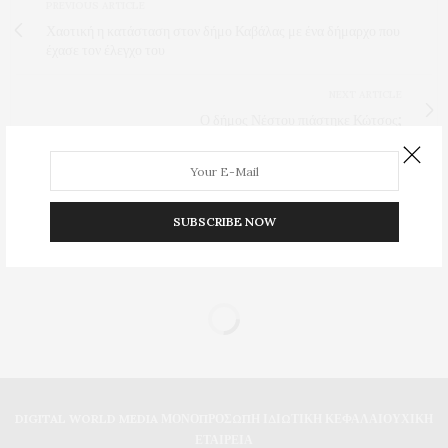
PREVIOUS ARTICLE
Χαοτική η κατάσταση στον δήμο Καβάλας με ένα δήμαρχο που
έχασε τον έλεγχο του
NEXT ARTICLE
Ο δήμος Νέστου πιάστηκε Κώτσος;
0
SUBSCRIBE NOW
DIGITAL WORLD MEDIA ΜΟΝΟΠΡΟΣΩΠΗ ΙΔΙΩΤΙΚΗ ΚΕΦΑΛΑΙΟΥΧΙΚΗ
ΕΤΑΙΡΕΙΑ