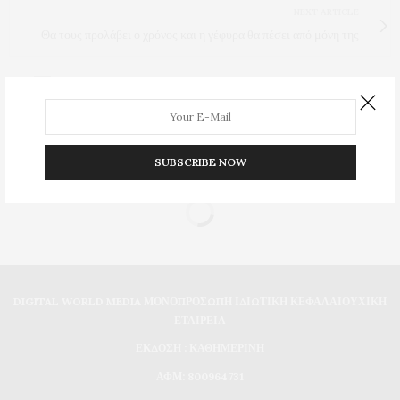
NEXT ARTICLE
Θα τους προλάβει ο χρόνος και η γέφυρα θα πέσει από μόνη της
0
SUBSCRIBE NOW
DIGITAL WORLD MEDIA ΜΟΝΟΠΡΟΣΩΠΗ ΙΔΙΩΤΙΚΗ ΚΕΦΑΛΑΙΟΥΧΙΚΗ
ΕΤΑΙΡΕΙΑ
ΕΚΔΟΣΗ : ΚΑΘΗΜΕΡΙΝΗ
ΑΦΜ: 800964731