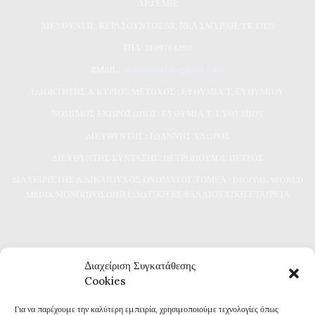
ΑΡ.ΓΕΜΗ:
ΔΙΕΥΘΥΝΣΗ: ΚΕΡΑΣΟΥΝΤΟΣ 53, ΝΕΑ ΣΜΥΡΝΗ, TK 17122
ΤΗΛ: 2109764290
EMAIL:
evdomimera@gmail.com
ΙΔΙΟΚΤΗΤΗΣ & ΚΥΡΙΟΣ ΜΕΤΟΧΟΣ : ΕΥΘΥΜΙΑ Τ. ΕΥΘΥΜΙΟΥ
ΝΟΜΙΜΟΣ ΕΚΠΡΟΣΩΠΟΣ: ΕΥΘΥΜΙΑ Τ. ΕΥΘΥΜΙΟΥ
ΔΙΕΥΘΥΝΤΗΣ : ΙΩΑΝΝΗΣ ΧΛΩΡΟΣ
ΔΙΕΥΘΥΝΤΗΣ ΣΥΝΤΑΞΗΣ: ΠΕΤΡΟΠΟΥΛΟΣ ΠΕΤΡΟΣ
ΔΙΑΧΕΙΡΙΣΤΗΣ & ΔΙΚΑΙΟΥΧΟΣ ΟΝΟΜΑΤΟΣ ΤΟΜΕΑ : DIGITAL WORLD
MEDIA ΜΟΝΟΠΡΟΣΩΠΗ ΙΔΙΩΤΙΚΗ ΚΕΦΑΛΑΙΟΥΧΙΚΗ ΕΤΑΙΡΕΙΑ
Διαχείριση Συγκατάθεσης
Cookies
Για να παρέχουμε την καλύτερη εμπειρία, χρησιμοποιούμε τεχνολογίες όπως