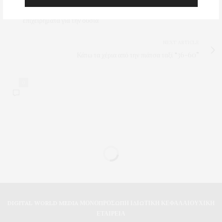
επιλέγει τις προσωπικές επιθέσεις αντί για απαντήσεις,
επιβεβαιώνει ότι λέει ψέματα στους δημότες και δεν έχει
επιχειρήματα για την ουσία"
NEXT ARTICLE
Κάτω τα χέρια από την πιάτσα ταξί “36-60”
0
DIGITAL WORLD MEDIA ΜΟΝΟΠΡΟΣΩΠΗ ΙΔΙΩΤΙΚΗ ΚΕΦΑΛΑΙΟΥΧΙΚΗ
ΕΤΑΙΡΕΙΑ