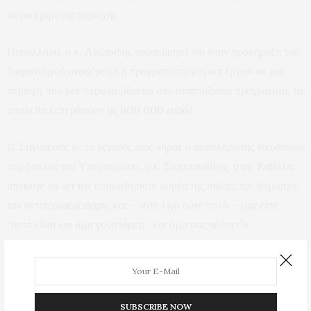
συγκεκριμένης περιοχής.
Παράλληλα, ο κ. Λαζαρίδης παρατήρησε ότι στην προκήρυξη του
διαγωνισμού αναφέρεται η πραγματοποίηση και έργων σε μια
περιοχή που δεν περιλαμβάνεται στο αναπτυξιακό πρόγραμμα, τα
οποία θα ξεπεράσουν τις 800.000 ευρώ!
@ Στηλίτευσε δε το γεγονός πως «ήρθε ο αναπληρωτής διευθύνων
σύμβουλος του Υπερταμείου, ο κ. Σταμπουλίδης, στην Καβάλα,
απέφυγε να δει τον οποιονδήποτε φορέα της πόλης, τον δήμαρχο,
τον αντιπεριφερειάρχη, και – ούτε λίγο ούτε πολύ – μας είπε
“αυτό είναι και άμα γουστάρετε, και άμα σας αρέσει”».
Προβολές:
94
PREVIOUS ARTICLE
Μάκης Παπαδόπουλος: "Κάθε φορά που ο Πρόεδρος της ΔΕΥΑΚ
SUBSCRIBE NOW