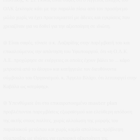
ΟΛΚ ξεκίνησε κάτι με την παραλία πίσω από τον προσήνεμο
μώλο χωρίς να έχει προετοιμαστεί με άδειες και εγκρίσεις που
χρειαζόταν για να δοθεί για την αξιοποίηση σε ιδιώτη.
@ Είναι σαφές, τόνισε ο κ. Λαζαρίδης στην παρέμβασή του και
επικαλούμενος την απάντηση του Υφυπουργού, ότι «η Ο.Λ.Κ.
Α.Ε. προχώρησε σε ενέργειες οι οποίες έχουν βάλει το … κάρο
μπροστά από το άλογο» και κατήγγειλε τον διευθύνοντα
σύμβουλο του Οργανισμού, κ. Άγγελο Βλάχο, ότι λειτουργεί στην
Καβάλα ως «σερίφης».
@ Υπενθύμισε ότι στο επικαιροποιημένο master plan
προβλέπονται παρεμβάσεις εξωραϊσμού και ελεύθερη απόδοση
της ακτής στους πολίτες, χωρίς αλλοίωση της μορφής του
παραλιακού μετώπου και χωρίς καμία απολύτως πρόβλεψη
σύμπραξης με ιδιώτες για εμπορική αξιοποίηση της