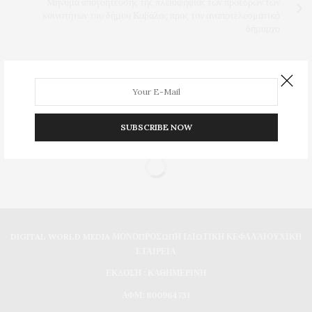
Μήνυμα απογοήτευσης της πλειοψηφίας των προέδρων των
κοινοτήτων του δήμου Καβάλας προς τον αναποτελεσματικό
δήμαρχο
0
SUBSCRIBE NOW
DIGITAL WORLD MEDIA ΜΟΝΟΠΡΟΣΩΠΗ ΙΔΙΩΤΙΚΗ ΚΕΦΑΛΑΙΟΥΧΙΚΗ
ΕΤΑΙΡΕΙΑ
ΕΚΔΟΣΗ : ΚΑΘΗΜΕΡΙΝΗ
ΑΦΜ: 800964731