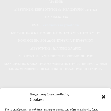
ΑΡ.ΓΕΜΗ:
ΔΙΕΥΘΥΝΣΗ: ΚΕΡΑΣΟΥΝΤΟΣ 53, ΝΕΑ ΣΜΥΡΝΗ, TK 17122
ΤΗΛ: 2109764290
EMAIL:
evdomimera@gmail.com
ΙΔΙΟΚΤΗΤΗΣ & ΚΥΡΙΟΣ ΜΕΤΟΧΟΣ : ΕΥΘΥΜΙΑ Τ. ΕΥΘΥΜΙΟΥ
ΝΟΜΙΜΟΣ ΕΚΠΡΟΣΩΠΟΣ: ΕΥΘΥΜΙΑ Τ. ΕΥΘΥΜΙΟΥ
ΔΙΕΥΘΥΝΤΗΣ : ΙΩΑΝΝΗΣ ΧΛΩΡΟΣ
ΔΙΕΥΘΥΝΤΗΣ ΣΥΝΤΑΞΗΣ: ΠΕΤΡΟΠΟΥΛΟΣ ΠΕΤΡΟΣ
ΔΙΑΧΕΙΡΙΣΤΗΣ & ΔΙΚΑΙΟΥΧΟΣ ΟΝΟΜΑΤΟΣ ΤΟΜΕΑ : DIGITAL WORLD
MEDIA ΜΟΝΟΠΡΟΣΩΠΗ ΙΔΙΩΤΙΚΗ ΚΕΦΑΛΑΙΟΥΧΙΚΗ ΕΤΑΙΡΕΙΑ
Διαχείριση Συγκατάθεσης
Cookies
Για να παρέχουμε την καλύτερη εμπειρία, χρησιμοποιούμε τεχνολογίες όπως