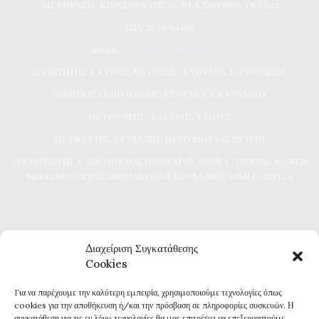
ΔΙΕΥΘΥΝΣΗ: ΚΕΡΑΣΟΥΝΤΟΣ 53, ΝΕΑ ΣΜΥΡΝΗ, TK 17122
ΤΗΛ: 2109764290
EMAIL:
evdomimera@gmail.com
ΙΔΙΟΚΤΗΤΗΣ & ΚΥΡΙΟΣ ΜΕΤΟΧΟΣ : ΕΥΘΥΜΙΑ Τ. ΕΥΘΥΜΙΟΥ
ΝΟΜΙΜΟΣ ΕΚΠΡΟΣΩΠΟΣ: ΕΥΘΥΜΙΑ Τ. ΕΥΘΥΜΙΟΥ
ΔΙΕΥΘΥΝΤΗΣ : ΙΩΑΝΝΗΣ ΧΛΩΡΟΣ
ΔΙΕΥΘΥΝΤΗΣ ΣΥΝΤΑΞΗΣ: ΠΕΤΡΟΠΟΥΛΟΣ ΠΕΤΡΟΣ
ΔΙΑΧΕΙΡΙΣΤΗΣ & ΔΙΚΑΙΟΥΧΟΣ ΟΝΟΜΑΤΟΣ ΤΟΜΕΑ : DIGITAL WORLD
MEDIA ΜΟΝΟΠΡΟΣΩΠΗ ΙΔΙΩΤΙΚΗ ΚΕΦΑΛΑΙΟΥΧΙΚΗ ΕΤΑΙΡΕΙΑ
Διαχείριση Συγκατάθεσης
Cookies
Για να παρέχουμε την καλύτερη εμπειρία, χρησιμοποιούμε τεχνολογίες όπως
Καθημερινή επικαιρότητα και ενημέρωση
cookies για την αποθήκευση ή/και την πρόσβαση σε πληροφορίες συσκευών. Η
Τα πάντα για την Καβάλα
συγκατάθεση για τις εν λόγω τεχνολογίες θα μας επιτρέψει να επεξεργαστούμε