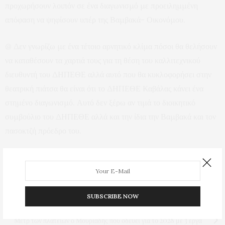
προχωρήσουν λοιπόν σε ένα διαγωνισμό με προειλημμένη
απόφαση να ψηφίσουν υπέρ της Βαμβακά- Οικονόμου.
@ Δεν γνωρίζω με ένα τέτοιο αρνητικό κλίμα πόσοι θα θελήσουν
να καταθέσουν τα χαρτιά τους για τη θέση του καλλιτεχνικού
διευθυντή του ΔΗΠΕΘΕ αλλά αυτό που θα κυκλοφορήσει στην
θεατρική πιάτσα θα είναι ότι το ΔΗΠΕΘΕ Καβάλας κάνει ένα
στημένο διαγωνισμό. Αυτό δεν ξέρω αν τιμά το διοικητικό
συμβούλιο του ΔΗΠΕΘΕ αλλά και την ίδια την Βαμβακά και τον
πασοκτζή πρόεδρο του.
Προβολές:
72
PREVIOUS ARTICLE
Και τώρα Εύα;
SUBSCRIBE NOW
NEXT ARTICLE
Μετρ των πλατειών ο Μουριάδης που οδεύει για το 2028 με 3 έργα