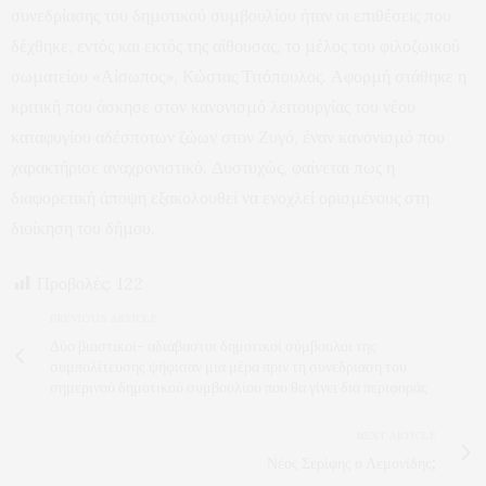
συνεδρίασης του δημοτικού συμβουλίου ήταν οι επιθέσεις που
δέχθηκε, εντός και εκτός της αίθουσας, το μέλος του φιλοζωικού
σωματείου «Αίσωπος», Κώστας Τιτόπουλος. Αφορμή στάθηκε η
κριτική που άσκησε στον κανονισμό λειτουργίας του νέου
καταφυγίου αδέσποτων ζώων στον Ζυγό, έναν κανονισμό που
χαρακτήρισε αναχρονιστικό. Δυστυχώς, φαίνεται πως η
διαφορετική άποψη εξακολουθεί να ενοχλεί ορισμένους στη
διοίκηση του δήμου.
Προβολές:
122
PREVIOUS ARTICLE
Δύο βιαστικοί- αδιάβαστοι δημοτικοί σύμβουλοι της
συμπολίτευσης ψήφισαν μια μέρα πριν τη συνεδρίαση του
σημερινού δημοτικού συμβουλίου που θα γίνει δια περιφοράς
NEXT ARTICLE
Νέος Σερίφης ο Λεμονίδης;