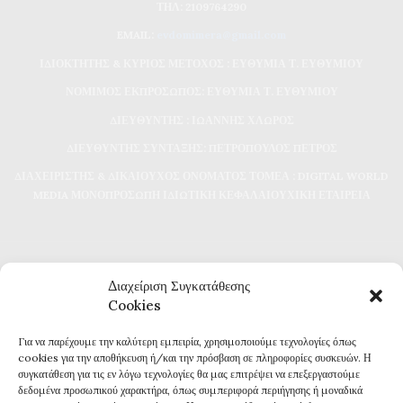
ΤΗΛ: 2109764290
EMAIL:
evdomimera@gmail.com
ΙΔΙΟΚΤΗΤΗΣ & ΚΥΡΙΟΣ ΜΕΤΟΧΟΣ : ΕΥΘΥΜΙΑ Τ. ΕΥΘΥΜΙΟΥ
ΝΟΜΙΜΟΣ ΕΚΠΡΟΣΩΠΟΣ: ΕΥΘΥΜΙΑ Τ. ΕΥΘΥΜΙΟΥ
ΔΙΕΥΘΥΝΤΗΣ : ΙΩΑΝΝΗΣ ΧΛΩΡΟΣ
ΔΙΕΥΘΥΝΤΗΣ ΣΥΝΤΑΞΗΣ: ΠΕΤΡΟΠΟΥΛΟΣ ΠΕΤΡΟΣ
ΔΙΑΧΕΙΡΙΣΤΗΣ & ΔΙΚΑΙΟΥΧΟΣ ΟΝΟΜΑΤΟΣ ΤΟΜΕΑ : DIGITAL WORLD
MEDIA ΜΟΝΟΠΡΟΣΩΠΗ ΙΔΙΩΤΙΚΗ ΚΕΦΑΛΑΙΟΥΧΙΚΗ ΕΤΑΙΡΕΙΑ
Διαχείριση Συγκατάθεσης
Cookies
Για να παρέχουμε την καλύτερη εμπειρία, χρησιμοποιούμε τεχνολογίες όπως
Καθημερινή επικαιρότητα και ενημέρωση
cookies για την αποθήκευση ή/και την πρόσβαση σε πληροφορίες συσκευών. Η
Τα πάντα για την Καβάλα
συγκατάθεση για τις εν λόγω τεχνολογίες θα μας επιτρέψει να επεξεργαστούμε
Εφημερίδα 7η ΜΕΡΑ
δεδομένα προσωπικού χαρακτήρα, όπως συμπεριφορά περιήγησης ή μοναδικά