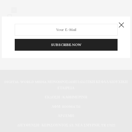
0
SUBSCRIBE NOW
DIGITAL WORLD MEDIA ΜΟΝΟΠΡΟΣΩΠΗ ΙΔΙΩΤΙΚΗ ΚΕΦΑΛΑΙΟΥΧΙΚΗ
ΕΤΑΙΡΕΙΑ
ΕΚΔΟΣΗ : ΚΑΘΗΜΕΡΙΝΗ
ΑΦΜ: 800964731
ΑΡ.ΓΕΜΗ:
ΔΙΕΥΘΥΝΣΗ: ΚΕΡΑΣΟΥΝΤΟΣ 53, ΝΕΑ ΣΜΥΡΝΗ, TK 17122