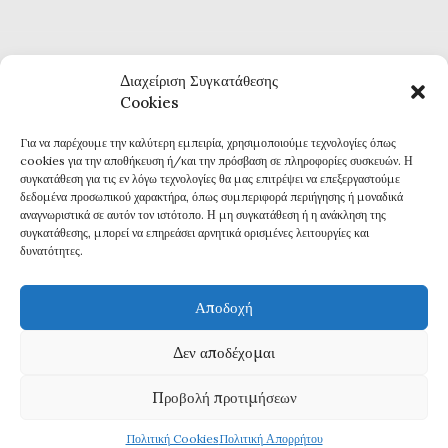
Διαχείριση Συγκατάθεσης
Cookies
Για να παρέχουμε την καλύτερη εμπειρία, χρησιμοποιούμε τεχνολογίες όπως
Καθημερινή επικαιρότητα και ενημέρωση
cookies για την αποθήκευση ή/και την πρόσβαση σε πληροφορίες συσκευών. Η
Τα πάντα για την Καβάλα
συγκατάθεση για τις εν λόγω τεχνολογίες θα μας επιτρέψει να επεξεργαστούμε
Εφημερίδα 7η ΜΕΡΑ
δεδομένα προσωπικού χαρακτήρα, όπως συμπεριφορά περιήγησης ή μοναδικά
αναγνωριστικά σε αυτόν τον ιστότοπο. Η μη συγκατάθεση ή η ανάκληση της
συγκατάθεσης, μπορεί να επηρεάσει αρνητικά ορισμένες λειτουργίες και
δυνατότητες.
Αποδοχή
Πολιτική Απορρήτου
Δεν αποδέχομαι
Δ
ΗΛΩΣΗ ΣΥΜΜΟΡΦΩΣΗΣ ΜΕ ΤΗ ΣΥΣΤΑΣΗ (ΕΕ) 2018/334
Προβολή προτιμήσεων
Πολιτική Cookies
Πολιτική Απορρήτου