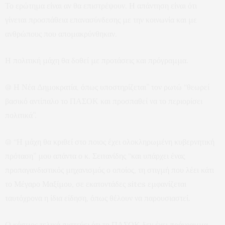
Το ερώτημα είναι αν θα επιστρέψουν. Η απάντηση είναι ότι
γίνεται προσπάθεια επανασύνδεσης με την κοινωνία και με
ανθρώπους που απομακρύνθηκαν.
Η πολιτική μάχη θα δοθεί με προτάσεις και πρόγραμμα.
@ Η Νέα Δημοκρατία, όπως υποστηρίζεται” τον ρωτώ “θεωρεί
βασικό αντίπαλο το ΠΑΣΟΚ και προσπαθεί να το περιορίσει
πολιτικά”.
@ “Η μάχη θα κριθεί στο ποιος έχει ολοκληρωμένη κυβερνητική
πρόταση” μου απάντα ο κ. Σειτανίδης “και υπάρχει ένας
προπαγανδιστικός μηχανισμός ο οποίος, τη στιγμή που λέει κάτι
το Μέγαρο Μαξίμου, σε εκατοντάδες sites εμφανίζεται
ταυτόχρονα η ίδια είδηση, όπως θέλουν να παρουσιαστεί.
Ο κόσμος τελικά πιστεύει ότι το ΠΑΣΟΚ δεν έχει πρόγραμμα.