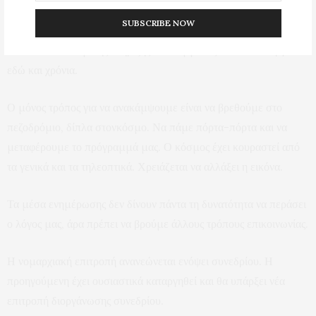
SUBSCRIBE NOW
συνδρομές και εισφορές μελών. Χθες, για παράδειγμα, βγάλαμε
κουπόνια οικονομικής στήριξης του κόμματος. Έτσι λειτουργεί
εδώ και χρόνια.
Ο μόνος τρόπος για να ανακάμψουμε είναι να βρεθούμε στο
πεζοδρόμιο, δίπλα στονκόσμο. Να πάμε πόρτα-πόρτα και να
μεταφέρουμε το πρόγραμμά μας. Ο κόσμος έχει κουραστεί από
τα γενικά και τα τηλεοπτικά. Χρειάζεται να αλλάξει η εικόνα.
Τα μέσα ενημέρωσης δεν δίνουν πάντα τη δυνατότητα να περάσει
ο λόγος μας, άρα πρέπει να βρούμε άλλους τρόπους επικοινωνίας.
Η νομαρχιακή επιτροπή ανανεώνεται ενόψει συνεδρίου. Η
προηγούμενη έχει ουσιαστικά καταργηθεί και θα υπάρξει νέα
επιτροπή διοργάνωσης συνεδρίου.