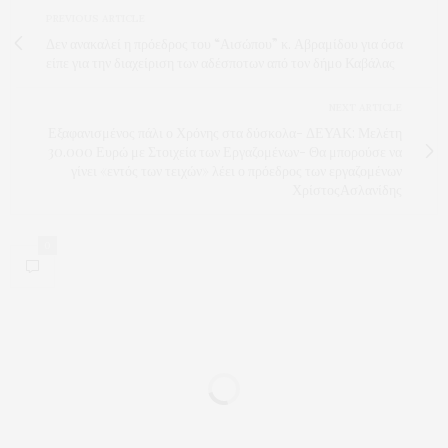
PREVIOUS ARTICLE
Δεν ανακαλεί η πρόεδρος του “Αισώπου” κ. Αβραμίδου για όσα
είπε για την διαχείριση των αδέσποτων από τον δήμο Καβάλας
NEXT ARTICLE
Εξαφανισμένος πάλι ο Χρόνης στα δύσκολα- ΔΕΥΑΚ: Μελέτη
30.000 Ευρώ με Στοιχεία των Εργαζομένων- Θα μπορούσε να
γίνει «εντός των τειχών» λέει ο πρόεδρος των εργαζομένων
ΧρίστοςΑσλανίδης
0