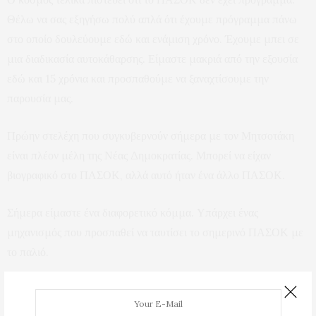
Θέλω να σας εξηγήσω πολύ απλά ότι έχουμε πρόγραμμα πάνω
στο οποίο δουλεύουμε εδώ και ενάμιση χρόνο. Έχουμε μπει σε
μια διαδικασία αυτοκάθαρσης. Είμαστε μακριά από την εξουσία
εδώ και 15 χρόνια και προσπαθούμε να ξαναχτίσουμε την
παρουσία μας.
Πρώην στελέχη που συγκυβερνούν σήμερα με τον Μητσοτάκη
είναι πλέον μέλη της Νέας Δημοκρατίας. Μπορεί να είχαν
βιογραφικό στο ΠΑΣΟΚ, αλλά αυτό ήταν ένα άλλο ΠΑΣΟΚ.
Σήμερα είμαστε ένα διαφορετικό κόμμα. Υπάρχει ένας
μηχανισμός που προσπαθεί να ταυτίσει το σημερινό ΠΑΣΟΚ με
το παλιό.
Με τι προπαγανδιστικό μηχανισμό όμως να δουλέψουμε εμείς;
Λειτουργούμε με