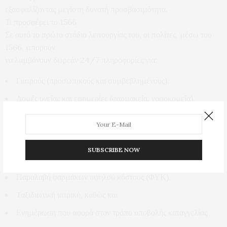
εξασφαλίζοντας μεγίστη δυνατή προσβασιμότητα.
Τι προσφέρει το 1566
Σε αυτό το πρώτο στάδιο λειτουργίας του, οι πολίτες, μέσω του
1566, μπορούν
να λαμβάνουν δωρεάν 24/7 πληροφορίες για:
Γιατρούς (προσωπικούς και συμβεβλημένους),
Δομές υγείας και εφημερίες (φαρμακεία, νοσοκομεία),
Κλείσιμο ραντεβού μέσω ΗΔΙΚΑ σε Πρωτοβάθμια Φροντίδα
Υγείας και
δημόσιες δομές Ψυχικής Υγείας,
SUBSCRIBE NOW
Προληπτικές εξετάσεις και εμβολιασμούς,
Παραλαβή φαρμάκων υψηλού κόστους (ΦΥΚ),
Ταξιδιωτική ιατρική, καθώς και
Ενημέρωση που αφορά στον τρόπο υποβολής καταγγελίας