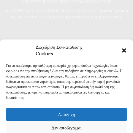
ΔΙΕΥΘΥΝΤΗΣ ΣΥΝΤΑΞΗΣ: ΠΕΤΡΟΠΟΥΛΟΣ ΠΕΤΡΟΣ
ΔΙΑΧΕΙΡΙΣΤΗΣ & ΔΙΚΑΙΟΥΧΟΣ ΟΝΟΜΑΤΟΣ ΤΟΜΕΑ : DIGITAL WORLD
MEDIA ΜΟΝΟΠΡΟΣΩΠΗ ΙΔΙΩΤΙΚΗ ΚΕΦΑΛΑΙΟΥΧΙΚΗ ΕΤΑΙΡΕΙΑ
Διαχείριση Συγκατάθεσης
Cookies
Για να παρέχουμε την καλύτερη εμπειρία, χρησιμοποιούμε τεχνολογίες όπως
Καθημερινή επικαιρότητα και ενημέρωση
cookies για την αποθήκευση ή/και την πρόσβαση σε πληροφορίες συσκευών. Η
Τα πάντα για την Καβάλα
συγκατάθεση για τις εν λόγω τεχνολογίες θα μας επιτρέψει να επεξεργαστούμε
Εφημερίδα 7η ΜΕΡΑ
δεδομένα προσωπικού χαρακτήρα, όπως συμπεριφορά περιήγησης ή μοναδικά
αναγνωριστικά σε αυτόν τον ιστότοπο. Η μη συγκατάθεση ή η ανάκληση της
συγκατάθεσης, μπορεί να επηρεάσει αρνητικά ορισμένες λειτουργίες και
δυνατότητες.
Αποδοχή
Πολιτική Απορρήτου
Δεν αποδέχομαι
Δ
ΗΛΩΣΗ ΣΥΜΜΟΡΦΩΣΗΣ ΜΕ ΤΗ ΣΥΣΤΑΣΗ (ΕΕ) 2018/334