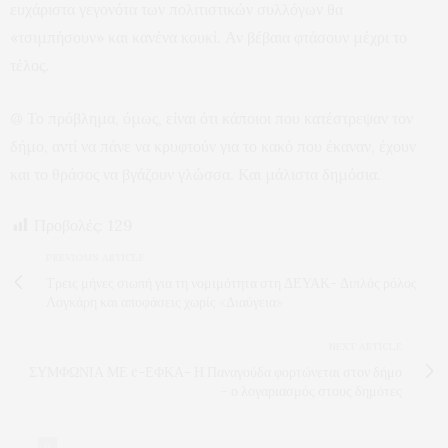
ευχάριστα γεγονότα των πολιτιστικών συλλόγων θα
«τσιμπήσουν» και κανένα κουκί. Αν βέβαια φτάσουν μέχρι το
τέλος.
@ Το πρόβλημα, όμως, είναι ότι κάποιοι που κατέστρεψαν τον
δήμο, αντί να πάνε να κρυφτούν για το κακό που έκαναν, έχουν
και το θράσος να βγάζουν γλώσσα. Και μάλιστα δημόσια.
Προβολές:
129
PREVIOUS ARTICLE
Τρεις μήνες σιωπή για τη νομιμότητα στη ΔΕΥΑΚ- Διπλός ρόλος
Λογκάρη και αποφάσεις χωρίς «Διαύγεια»
NEXT ARTICLE
ΣΥΜΦΩΝΙΑ ΜΕ e-ΕΦΚΑ- Η Παναγούδα φορτώνεται στον δήμο
– ο λογαριασμός στους δημότες
0