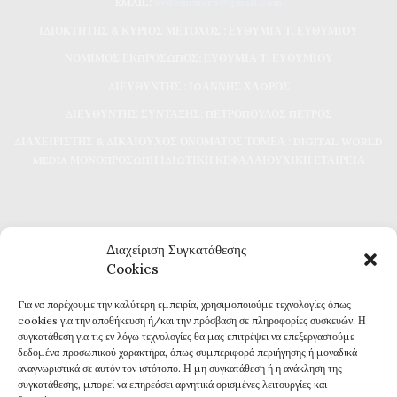
EMAIL:
evdomimera@gmail.com
ΙΔΙΟΚΤΗΤΗΣ & ΚΥΡΙΟΣ ΜΕΤΟΧΟΣ : ΕΥΘΥΜΙΑ Τ. ΕΥΘΥΜΙΟΥ
ΝΟΜΙΜΟΣ ΕΚΠΡΟΣΩΠΟΣ: ΕΥΘΥΜΙΑ Τ. ΕΥΘΥΜΙΟΥ
ΔΙΕΥΘΥΝΤΗΣ : ΙΩΑΝΝΗΣ ΧΛΩΡΟΣ
ΔΙΕΥΘΥΝΤΗΣ ΣΥΝΤΑΞΗΣ: ΠΕΤΡΟΠΟΥΛΟΣ ΠΕΤΡΟΣ
ΔΙΑΧΕΙΡΙΣΤΗΣ & ΔΙΚΑΙΟΥΧΟΣ ΟΝΟΜΑΤΟΣ ΤΟΜΕΑ : DIGITAL WORLD
MEDIA ΜΟΝΟΠΡΟΣΩΠΗ ΙΔΙΩΤΙΚΗ ΚΕΦΑΛΑΙΟΥΧΙΚΗ ΕΤΑΙΡΕΙΑ
Διαχείριση Συγκατάθεσης
Cookies
Για να παρέχουμε την καλύτερη εμπειρία, χρησιμοποιούμε τεχνολογίες όπως
Καθημερινή επικαιρότητα και ενημέρωση
cookies για την αποθήκευση ή/και την πρόσβαση σε πληροφορίες συσκευών. Η
Τα πάντα για την Καβάλα
συγκατάθεση για τις εν λόγω τεχνολογίες θα μας επιτρέψει να επεξεργαστούμε
Εφημερίδα 7η ΜΕΡΑ
δεδομένα προσωπικού χαρακτήρα, όπως συμπεριφορά περιήγησης ή μοναδικά
αναγνωριστικά σε αυτόν τον ιστότοπο. Η μη συγκατάθεση ή η ανάκληση της
συγκατάθεσης, μπορεί να επηρεάσει αρνητικά ορισμένες λειτουργίες και