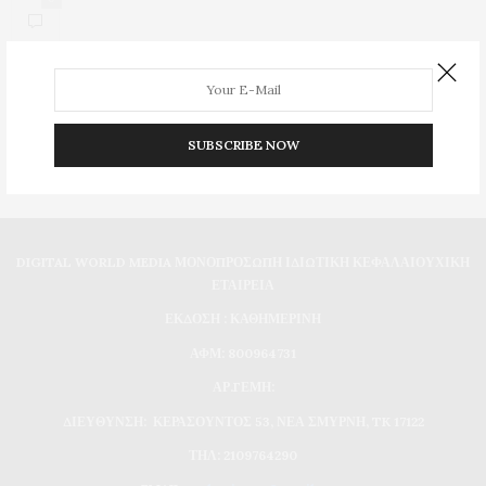
SUBSCRIBE NOW
DIGITAL WORLD MEDIA ΜΟΝΟΠΡΟΣΩΠΗ ΙΔΙΩΤΙΚΗ ΚΕΦΑΛΑΙΟΥΧΙΚΗ
ΕΤΑΙΡΕΙΑ
ΕΚΔΟΣΗ : ΚΑΘΗΜΕΡΙΝΗ
ΑΦΜ: 800964731
ΑΡ.ΓΕΜΗ:
ΔΙΕΥΘΥΝΣΗ: ΚΕΡΑΣΟΥΝΤΟΣ 53, ΝΕΑ ΣΜΥΡΝΗ, TK 17122
ΤΗΛ: 2109764290