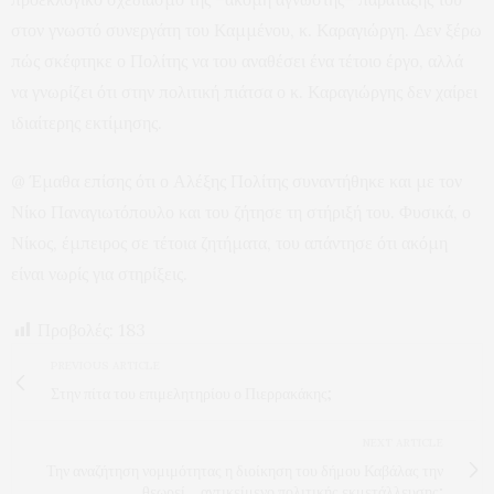
στον γνωστό συνεργάτη του Καμμένου, κ. Καραγιώργη. Δεν ξέρω
πώς σκέφτηκε ο Πολίτης να του αναθέσει ένα τέτοιο έργο, αλλά
να γνωρίζει ότι στην πολιτική πιάτσα ο κ. Καραγιώργης δεν χαίρει
ιδιαίτερης εκτίμησης.
@ Έμαθα επίσης ότι ο Αλέξης Πολίτης συναντήθηκε και με τον
Νίκο Παναγιωτόπουλο και του ζήτησε τη στήριξή του. Φυσικά, ο
Νίκος, έμπειρος σε τέτοια ζητήματα, του απάντησε ότι ακόμη
είναι νωρίς για στηρίξεις.
Προβολές:
183
PREVIOUS ARTICLE
Στην πίτα του επιμελητηρίου ο Πιερρακάκης;
NEXT ARTICLE
Την αναζήτηση νομιμότητας η διοίκηση του δήμου Καβάλας την
θεωρεί …αντικείμενο πολιτικής εκμετάλλευσης;