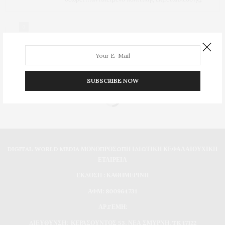
0
SUBSCRIBE NOW
DIGITAL WORLD MEDIA ΜΟΝΟΠΡΟΣΩΠΗ ΙΔΙΩΤΙΚΗ ΚΕΦΑΛΑΙΟΥΧΙΚΗ
ΕΤΑΙΡΕΙΑ
ΕΚΔΟΣΗ : ΚΑΘΗΜΕΡΙΝΗ
ΑΦΜ: 800964731
ΑΡ.ΓΕΜΗ:
ΔΙΕΥΘΥΝΣΗ: ΚΕΡΑΣΟΥΝΤΟΣ 53, ΝΕΑ ΣΜΥΡΝΗ, TK 17122