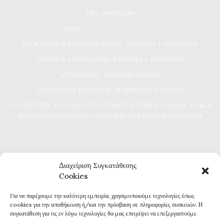
ΤΗΛ: 2109764290
EMAIL:
evdomimera@gmail.com
ΙΔΙΟΚΤΗΤΗΣ & ΚΥΡΙΟΣ ΜΕΤΟΧΟΣ : ΕΥΘΥΜΙΑ Τ. ΕΥΘΥΜΙΟΥ
ΝΟΜΙΜΟΣ ΕΚΠΡΟΣΩΠΟΣ: ΕΥΘΥΜΙΑ Τ. ΕΥΘΥΜΙΟΥ
ΔΙΕΥΘΥΝΤΗΣ : ΙΩΑΝΝΗΣ ΧΛΩΡΟΣ
ΔΙΕΥΘΥΝΤΗΣ ΣΥΝΤΑΞΗΣ: ΠΕΤΡΟΠΟΥΛΟΣ ΠΕΤΡΟΣ
ΔΙΑΧΕΙΡΙΣΤΗΣ & ΔΙΚΑΙΟΥΧΟΣ ΟΝΟΜΑΤΟΣ ΤΟΜΕΑ : DIGITAL WORLD
MEDIA ΜΟΝΟΠΡΟΣΩΠΗ ΙΔΙΩΤΙΚΗ ΚΕΦΑΛΑΙΟΥΧΙΚΗ ΕΤΑΙΡΕΙΑ
Διαχείριση Συγκατάθεσης
Cookies
Για να παρέχουμε την καλύτερη εμπειρία, χρησιμοποιούμε τεχνολογίες όπως
Καθημερινή επικαιρότητα και ενημέρωση
cookies για την αποθήκευση ή/και την πρόσβαση σε πληροφορίες συσκευών. Η
Τα πάντα για την Καβάλα
συγκατάθεση για τις εν λόγω τεχνολογίες θα μας επιτρέψει να επεξεργαστούμε