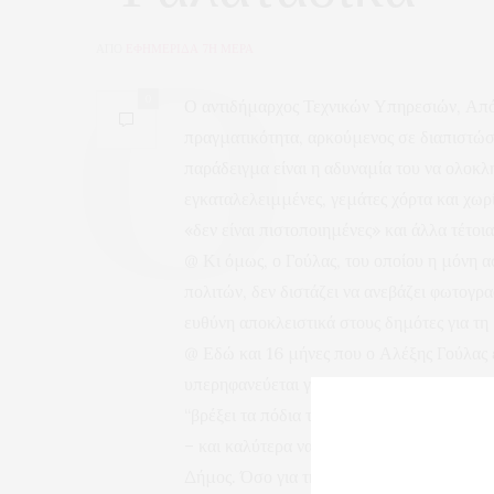
ΑΠΟ
ΕΦΗΜΕΡΙΔΑ 7Η ΜΕΡΑ
0
Ο αντιδήμαρχος Τεχνικών Υπηρεσιών, Απόσ
πραγματικότητα, αρκούμενος σε διαπιστώσε
παράδειγμα είναι η αδυναμία του να ολοκλη
εγκαταλελειμμένες, γεμάτες χόρτα και χωρ
«δεν είναι πιστοποιημένες» και άλλα τέτοι
@ Κι όμως, ο Γούλας, του οποίου η μόνη α
πολιτών, δεν διστάζει να ανεβάζει φωτογρα
ευθύνη αποκλειστικά στους δημότες για τη
@ Εδώ και 16 μήνες που ο Αλέξης Γούλας 
υπερηφανεύεται για κανένα ουσιαστικό έργο
“βρέξει τα πόδια του”. Για ποιο έργο μπορ
– και καλύτερα να μην το αναφέρει ποτέ – 
Δήμος. Όσο για την πλατεία 28ης Οκτωβρίο