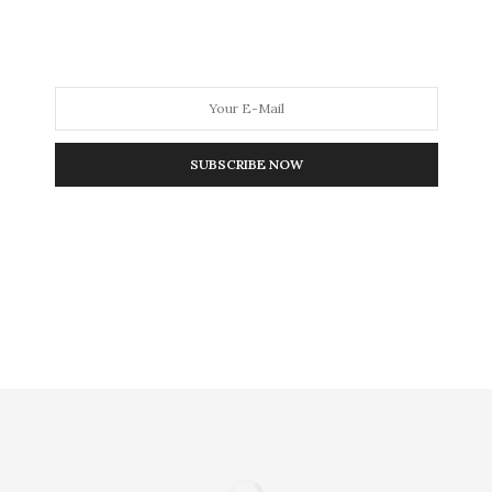
άδικα”, την έχει παρατήσει στο έλεος του χρόνου εδώ και
α και σκουπιδότοπο.
SUBSCRIBE NOW
NEXT ARTICLE
τις
Μόνο λόγια είναι οι ταξιτζήδες