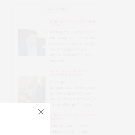
ΝΈΑ ΆΡΘΡΑ
ΕΠΙΚΑΙΡΟΤΗΤΑ
,
ΠΟΛΙΤΙΚΗ
,
ΣΧΟΛΙΑ
Ο Πουρσάευ καταγγέλλει
για τα λύματα που πέφτουν
στα καναλάκια στα τενάγη
των Φιλίππων αλλά η
υπηρεσία περιβάλλοντος
κωφεύει
ΑΘΛΗΤΙΚΑ
,
ΟΙΚΟΝΟΜΙΑ
,
ΠΟΛΙΤΙΚΗ
,
ΣΧΟΛΙΑ
Μυστήριο με τις
διαφορετικές συναντήσεις
με τους επικεφαλής των
δημοτικών παρατάξεων για
το φωτοβολταϊκό πάρκο
ΕΠΙΚΑΙΡΟΤΗΤΑ
,
ΠΟΛΙΤΙΚΗ
,
ΣΧΟΛΙΑ
Υπάρχουν και ποινικές
ευθύνες; Ο Μουριάδης