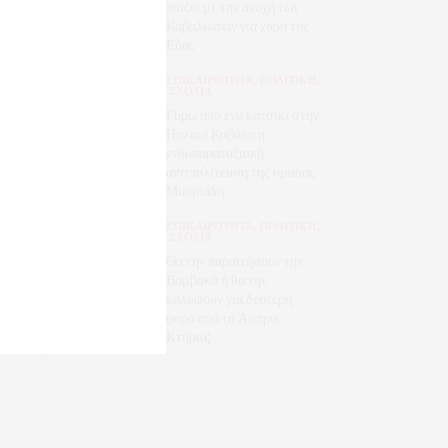
παίζει με την ανοχή των
Καβαλιωτών για χάρη της
Εύας
ΕΠΙΚΑΙΡΟΤΗΤΑ
,
ΠΟΛΙΤΙΚΗ
,
ΣΧΟΛΙΑ
Γύρω από ένα κατσίκι στην
Παλαιά Καβάλα η
ενδοπαραταξιακή
αντιπολίτευση της ομάδας
Μουριάδη
ΕΠΙΚΑΙΡΟΤΗΤΑ
,
ΠΟΛΙΤΙΚΗ
,
ΣΧΟΛΙΑ
Θα την παραιτήσουν την
Βαμβακά ή θα την
καλύψουν για δεύτερη
φορά από το Άσπρο
Κτήριο;