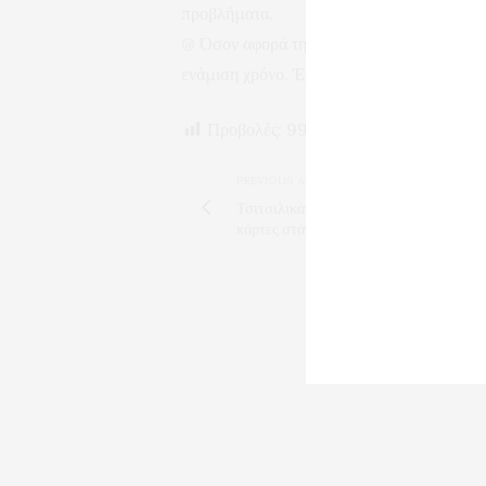
προβλήματα.
@ Όσον αφορά την παιδική χαρά στα “Γαλατ
ενάμιση χρόνο. Έχει μετατραπεί σε ζούγκλ
Προβολές:
99
PREVIOUS ARTICLE
Τσιτσιλικάκης εναντίον Μουμτσάκη για 
κάρτες στάθμευσης στην Παναγία