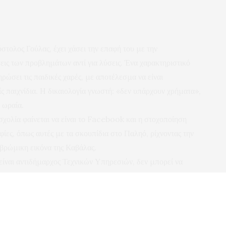
τολος Γούλας, έχει χάσει την επαφή του με την
ις των προβλημάτων αντί για λύσεις. Ένα χαρακτηριστικό
ρώσει τις παιδικές χαρές, με αποτέλεσμα να είναι
ίς παιχνίδια. Η δικαιολογία γνωστή: «δεν υπάρχουν χρήματα»,
α ωραία.
σχολία φαίνεται να είναι το Facebook και η στοχοποίηση
φίες, όπως αυτές με τα σκουπίδια στο Παληό, ρίχνοντας την
 βρώμικη εικόνα της Καβάλας.
είναι αντιδήμαρχος Τεχνικών Υπηρεσιών, δεν μπορεί να
 και φαίνεται πως θα ολοκληρώσει τη θητεία του χωρίς να
εί να αισθάνεται περήφανος; Μη μου πει για την Κουντουριώτου
γιατί εκεί εγκλημάτησε τόσο κυκλοφοριακά όσο και τεχνικά ο
υ, που ακόμη δεν έχει παραδοθεί, ήδη εμφανίζονται τα πρώτα