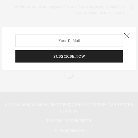
Αντίθετος με το δημαρχιακό δόγμα ο Σιμιτσής περί μη καθόδου
στην αγορά με το αυτοκίνητο
0
SUBSCRIBE NOW
DIGITAL WORLD MEDIA ΜΟΝΟΠΡΟΣΩΠΗ ΙΔΙΩΤΙΚΗ ΚΕΦΑΛΑΙΟΥΧΙΚΗ
ΕΤΑΙΡΕΙΑ
ΕΚΔΟΣΗ : ΚΑΘΗΜΕΡΙΝΗ
ΑΦΜ: 800964731