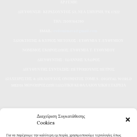
ΑΡ.ΓΕΜΗ:
ΔΙΕΥΘΥΝΣΗ: ΚΕΡΑΣΟΥΝΤΟΣ 53, ΝΕΑ ΣΜΥΡΝΗ, TK 17122
ΤΗΛ: 2109764290
EMAIL:
evdomimera@gmail.com
ΙΔΙΟΚΤΗΤΗΣ & ΚΥΡΙΟΣ ΜΕΤΟΧΟΣ : ΕΥΘΥΜΙΑ Τ. ΕΥΘΥΜΙΟΥ
ΝΟΜΙΜΟΣ ΕΚΠΡΟΣΩΠΟΣ: ΕΥΘΥΜΙΑ Τ. ΕΥΘΥΜΙΟΥ
ΔΙΕΥΘΥΝΤΗΣ : ΙΩΑΝΝΗΣ ΧΛΩΡΟΣ
ΔΙΕΥΘΥΝΤΗΣ ΣΥΝΤΑΞΗΣ: ΠΕΤΡΟΠΟΥΛΟΣ ΠΕΤΡΟΣ
ΔΙΑΧΕΙΡΙΣΤΗΣ & ΔΙΚΑΙΟΥΧΟΣ ΟΝΟΜΑΤΟΣ ΤΟΜΕΑ : DIGITAL WORLD
MEDIA ΜΟΝΟΠΡΟΣΩΠΗ ΙΔΙΩΤΙΚΗ ΚΕΦΑΛΑΙΟΥΧΙΚΗ ΕΤΑΙΡΕΙΑ
Διαχείριση Συγκατάθεσης
Cookies
Για να παρέχουμε την καλύτερη εμπειρία, χρησιμοποιούμε τεχνολογίες όπως