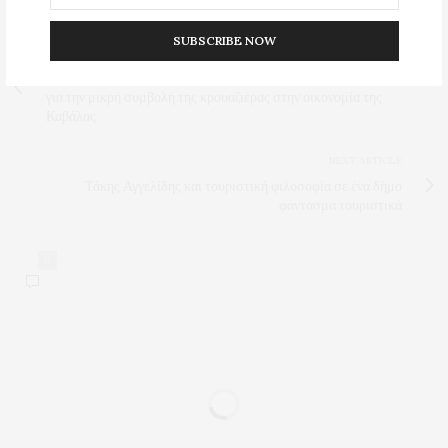
Προβολές:
82
SUBSCRIBE NOW
PREVIOUS ARTICLE
Η αντιπρόεδρος του εμπορικού συλλόγου Λίλα Νικολαίδου μιλάει
για την μικρή συμβολή της κρουαζιέρας στην οικονομία της
Καβάλας
NEXT ARTICLE
Τάκης Αγγελίδης και τουριστική φιλοσοφία σε ένα δήμο
φάντασμα τουριστικά
0