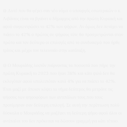
@ Αυτό που θα φέρει σαν νέο νόμο ο υπουργός εσωτερικών ο κ.
Λιβάνιος είναι να βγαίνει ο δήμαρχος από την πρώτη Κυριακή και
αφού συγκεντρώσει το 42% των ψήφων. Αν όμως δεν πετύχει να
πιάσει το 42% ο πρώτος σε ψήφους τότε θα προσμετρώνται στον
πρώτο και τον δεύτερο οι επιλογές από το συνδυασμό που ήρθε
τρίτος και μέχρι τον τελευταίο στην κατάταξη.
@ Ο Μουριάδης λοιπόν παίρνοντας τα ποσοστά που πήρε την
πρώτη Κυριακή το 2023 που ήταν 38% και κάτι ψιλά δεν θα
εκλεγόταν αφού υπολειπόταν κατά 4% για να πιάσει το 42%.
Έτσι μαζί με όποιον κόψει το νήμα δεύτερος θα μετράνε τις
ψήφους των ψηφοφόρων των αντιπάλων τους που τους
προτίμησαν σαν δεύτερη επιλογή. Σε αυτή την περίπτωση πολύ
δύσκολα ο Μουριάδης να μαζέψει τη δεύτερη ψήφο αφού όλοι οι
αντίπαλοι του δεν πρόκειται να δώσουν γραμμή για κάτι τέτοιο.