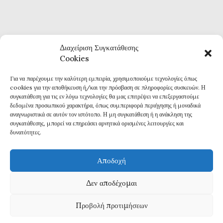
Διαχείριση Συγκατάθεσης
Cookies
Για να παρέχουμε την καλύτερη εμπειρία, χρησιμοποιούμε τεχνολογίες όπως
Καθημερινή επικαιρότητα και ενημέρωση
cookies για την αποθήκευση ή/και την πρόσβαση σε πληροφορίες συσκευών. Η
Τα πάντα για την Καβάλα
συγκατάθεση για τις εν λόγω τεχνολογίες θα μας επιτρέψει να επεξεργαστούμε
Εφημερίδα 7η ΜΕΡΑ
δεδομένα προσωπικού χαρακτήρα, όπως συμπεριφορά περιήγησης ή μοναδικά
αναγνωριστικά σε αυτόν τον ιστότοπο. Η μη συγκατάθεση ή η ανάκληση της
συγκατάθεσης, μπορεί να επηρεάσει αρνητικά ορισμένες λειτουργίες και
δυνατότητες.
Αποδοχή
Πολιτική Απορρήτου
Δεν αποδέχομαι
Δ
ΗΛΩΣΗ ΣΥΜΜΟΡΦΩΣΗΣ ΜΕ ΤΗ ΣΥΣΤΑΣΗ (ΕΕ) 2018/334
Προβολή προτιμήσεων