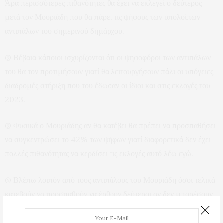
Άρα περισσότερες πιθανότητες θα έχει να εκλεγεί ο δεύτερος
μετά τον Μουριάδη που θα πάρει τις ψήφους των υπολοίπων
αντιπάλων του σημερινού δημάρχου.
@ Βέβαια κάποιοι ισχυρίζονται ότι οι ψηφοφόροι των αντιπάλων
του θα τον προτιμήσουν γιατί θα λειτουργήσουν πάλι οι υπόγειες
διαδρομές στήριξη που του έδωσαν οι ίδιοι και στις εκλογές του
2023.
@ Φυσικά ο Μουριάδης αν θα κατέβει θα πρέπει να προσπαθήσει
να συγκεντρώσει το 42% των ψήφων γιατί διαφορετικά δεν έχει
πολλές πιθανότητας να κερδίσει τις εκλογές αυτό λέω εγώ.
@ Βλέπω λοιπόν από τους αντιπάλους του Μουριάδη όσοι τελικά
κατεβούν να προσπαθούν να έρθουν δεύτεροι αν δεν μπορέσουν
να κόψουν πρώτοι το νήμα.