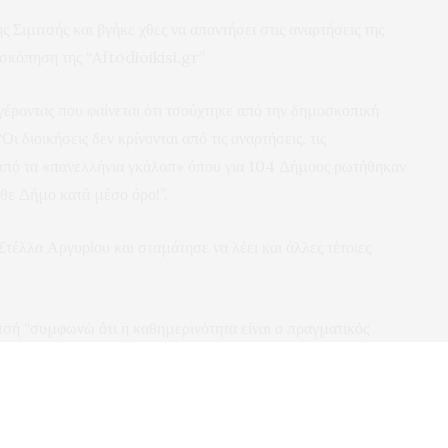
ς Σιμιτσής και βγήκε χθες να απαντήσει στις αναρτήσεις της
σκόπηση της “Aftodioikisi.gr”
γέροντας που φαίνεται ότι τσούχτηκε από την δημοσκοπική
 διοικήσεις δεν κρίνονται από τις αναρτήσεις, τις
 από τα «πανελλήνια γκάλοπ» όπου για 104 Δήμους ρωτήθηκαν
θε Δήμο κατά μέσο όρο!”.
τέλλα Αργυρίου και σταμάτησε να λέει και άλλες τέτοιες
τσή “συμφωνώ ότι η καθημερινότητα είναι ο πραγματικός
 δεν υποκαθιστά την εμπειρία των πολιτών. Όμως, όταν η ίδια
ήμους, τα αποτελέσματα αποτελούν ένα χρήσιμο εργαλείο
ε έναν δήμο που βρίσκεται πολύ ψηλά στην αξιολόγηση και
αμηλά. Οι διαφορές είναι εμφανείς. Γι’ αυτό ας αξιοποιούμε