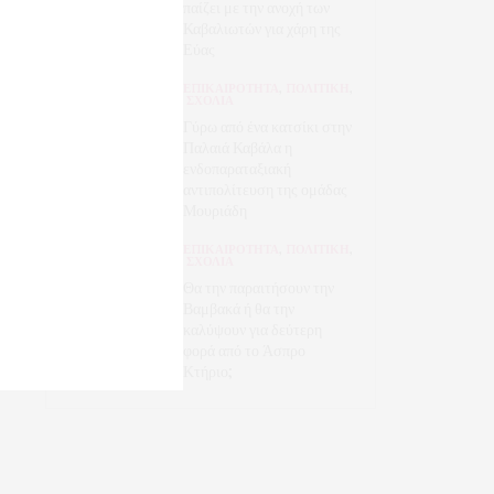
παίζει με την ανοχή των
Καβαλιωτών για χάρη της
Εύας
ΕΠΙΚΑΙΡΟΤΗΤΑ
,
ΠΟΛΙΤΙΚΗ
,
ΣΧΟΛΙΑ
Γύρω από ένα κατσίκι στην
Παλαιά Καβάλα η
ενδοπαραταξιακή
αντιπολίτευση της ομάδας
Μουριάδη
ΕΠΙΚΑΙΡΟΤΗΤΑ
,
ΠΟΛΙΤΙΚΗ
,
ΣΧΟΛΙΑ
Θα την παραιτήσουν την
Βαμβακά ή θα την
καλύψουν για δεύτερη
φορά από το Άσπρο
Κτήριο;