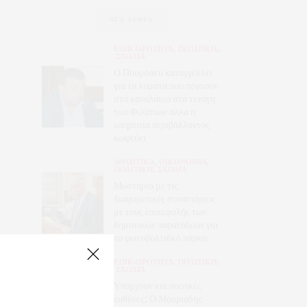
ΝΈΑ ΆΡΘΡΑ
ΕΠΙΚΑΙΡΟΤΗΤΑ
,
ΠΟΛΙΤΙΚΗ
,
ΣΧΟΛΙΑ
Ο Πουρσάευ καταγγέλλει
για τα λύματα που πέφτουν
στα καναλάκια στα τενάγη
των Φιλίππων αλλά η
υπηρεσία περιβάλλοντος
κωφεύει
ΑΘΛΗΤΙΚΑ
,
ΟΙΚΟΝΟΜΙΑ
,
ΠΟΛΙΤΙΚΗ
,
ΣΧΟΛΙΑ
Μυστήριο με τις
διαφορετικές συναντήσεις
με τους επικεφαλής των
δημοτικών παρατάξεων για
το φωτοβολταϊκό πάρκο
ΕΠΙΚΑΙΡΟΤΗΤΑ
,
ΠΟΛΙΤΙΚΗ
,
ΣΧΟΛΙΑ
Υπάρχουν και ποινικές
ευθύνες; Ο Μουριάδης