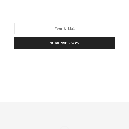
 και όχι να τις απορρίπτουμε όταν δεν μας αρέσει το
πλή βόλτα στο κέντρο κάθε πόλης λέει περισσότερα από
SUBSCRIBE NOW
NEXT ARTICLE
τον
Βρέθηκαν οι 4 από τους 6 για το ψηφοδέλτιο του
ΠΑΣΟΚ της Καβάλας