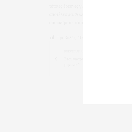
τέτοιες έρευνες για να γινόμαστε καλύτεροι
αποτέλεσμα. Άλλωστε, πολλές φορές μια α
οποιαδήποτε στατιστική”.
Προβολές:
100
PREVIOUS ARTICLE
Στον γιατρό για τον πονοκέφαλο; Όχι, σ
μηχανικό!