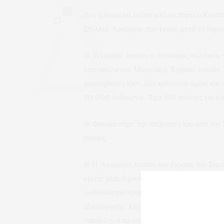
0
Δεν μπορεί να λείπει από το πάρτι ο Κωστή
Στέλλας Αργυρίου που έκανε μετά τη δημο
@ Τι έγραψε λοιπόν ο πάνσοφος πολιτικός 
κατρακύλα του Μουριάδη; Έγραψε λοιπόν “Οι
φωτογραφίες κλπ. Δεν κρίνονται όμως και
20.000 άνθρωποι. Άρα 192 πολίτες για κά
@ Φυσικά πήρε την απάντηση του από την Σ
σοφίες.
@ Η Αργυρίου λοιπόν του έγραψε του Σιμι
κριτής μιας δημοτικής αρχής. Καμία έρευνα
μεθοδολογία εφαρμόζεται σε όλους τους δ
αξιολόγησης. Τυχαίνει να ζω καθημερινά σ
παράλληλα να υπηρετώ έναν που βρίσκεται χ