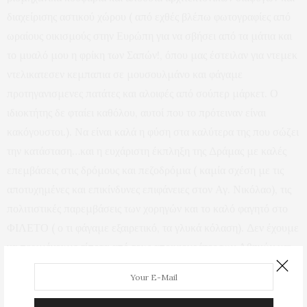
διαχείρισης αστικού χώρου ( από εχθές βλέπω φωτογραφίες από
ωραίους οικισμούς στην Ευρώπη για να σβήσει από τα μάτια και
το μυαλό μου η φρίκη των Σαπών!, όπου μας έστειλαν για ντεμεκ
ντελικατεσεν κεμπαπια σε μουσουλμάνο και φάγαμε
προτηγανισμενες πατάτες και αλοιφές από σούπερ μάρκετ. Ο
ιδιοκτήτης δε φταίει καθόλου, αυτοί που το πρότειναν είναι
κακόγουστοι.). Να είναι καλά η φύση στα καλύτερα της που σώζει
την κατάσταση…και η ευχάριστη έκπληξη της Δράμας με καλές
επεμβάσεις στις δρόμους και πεζοδρόμια ( καμία σχέση με τις
αποτυχημένες και επικίνδυνες επιφάνειες στον Αγ. Νικόλαο), τις
πολιτιστικές παρεμβάσεις των χορηγών και το καλό φαγητό στο
ΦΙΛΕΤΟ ( ο τι φάγαμε εξαιρετικό, τα γλυκά κόλαση). Δεν έχουμε
να περιμένουμε τίποτα από τους αποικιοκράτες των Αθηνών και
τους πολιτικούς των κυκλικών κόμβων, ο καθείς κατά μόνας!
Προβολές:
91