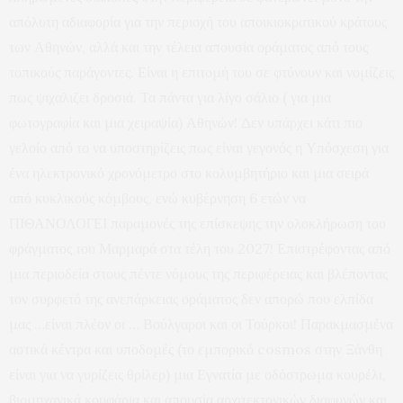
απόλυτη αδιαφορία για την περιοχή του αποικιοκρατικού κράτους
των Αθηνών, αλλά και την τέλεια απουσία οράματος από τους
τοπικούς παράγοντες. Είναι η επιτομή του σε φτύνουν και νομίζεις
πως ψιχαλιζει δροσιά. Τα πάντα για λίγο σάλιο ( για μια
φωτογραφία και μια χειραψία) Αθηνών! Δεν υπάρχει κάτι πιο
γελοίο από το να υποστηρίζεις πως είναι γεγονός η Υπόσχεση για
ένα ηλεκτρονικό χρονόμετρο στο κολυμβητήριο και μια σειρά
από κυκλικούς κόμβους, ενώ κυβέρνηση 6 ετών να
ΠΙΘΑΝΟΛΟΓΕΙ παραμονές της επίσκεψης την ολοκλήρωση του
φράγματος του Μαρμαρά στα τέλη του 2027! Επιστρέφοντας από
μια περιοδεία στους πέντε νόμους της περιφέρειας και βλέποντας
τον συρφετό της ανεπάρκειας οράματος δεν απορώ που ελπίδα
μας …είναι πλέον οι … Βούλγαροι και οι Τούρκοι! Παρακμασμένα
αστικά κέντρα και υποδομές (το εμπορικό cosmos στην Ξάνθη
είναι για να γυρίζεις θρίλερ) μια Εγνατία με οδόστρωμα κουρέλι,
βιομηχανικά κουφάρια και απουσία αρχιτεκτονικών διαφυγών και