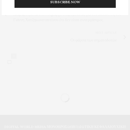
SUBSCRIBE NOW
PREVIOUS ARTICLE
Διαμαρτύρεται στον δήμαρχο ο Προμούσας για τον διευθυντή του
Γιάννη Χατζηκωνσταντίνου ότι δεν είναι συνεργάσιμος
NEXT ARTICLE
Οι φάρσα των σηματοδοτών
0
DIGITAL WORLD MEDIA ΜΟΝΟΠΡΟΣΩΠΗ ΙΔΙΩΤΙΚΗ ΚΕΦΑΛΑΙΟΥΧΙΚΗ