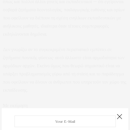
όπως και πολλοί άλλοι γονείς και εκπαιδευτικοί — ότι εγείρονται
σοβαρά ζητήματα δεοντολογίας, παιδαγωγικής ευθύνης και ορίων
που οφείλουν να διέπουν τη σχέση ενηλίκων εκπαιδευτικών με
ανήλικους μαθητές, ιδιαίτερα όταν τέτοιες συμπεριφορές
εκδηλώνονται δημόσια.
Δεν γνωρίζω αν το συγκεκριμένο περιστατικό εμπίπτει σε
ζητήματα ποινικής φύσεως· αυτό άλλωστε είναι αρμοδιότητα των
αρμόδιων αρχών. Εκείνο όμως που θεωρώ σημαντικό είναι να
υπάρξει προβληματισμός γύρω από τη στάση και το παράδειγμα
που οφείλουν να δίνουν οι άνθρωποι που υπηρετούν τον χώρο της
εκπαίδευσης.
Με εκτίμηση
Δ. Κριθαρέλλη