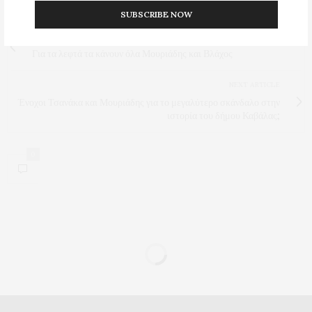
Προβολές:
42
SUBSCRIBE NOW
PREVIOUS ARTICLE
Για τα λεφτά τα κάνουν όλα Μουριάδης και Βλάχος
NEXT ARTICLE
Ένοχοι Τσανάκα και Μουριάδης για το μεγαλύτερο σκάνδαλο στην
ιστορία του δήμου Καβάλας;
0