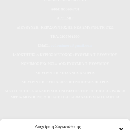
ΑΦΜ: 800964731
ΑΡ.ΓΕΜΗ:
ΔΙΕΥΘΥΝΣΗ: ΚΕΡΑΣΟΥΝΤΟΣ 53, ΝΕΑ ΣΜΥΡΝΗ, TK 17122
ΤΗΛ: 2109764290
EMAIL:
evdomimera@gmail.com
ΙΔΙΟΚΤΗΤΗΣ & ΚΥΡΙΟΣ ΜΕΤΟΧΟΣ : ΕΥΘΥΜΙΑ Τ. ΕΥΘΥΜΙΟΥ
ΝΟΜΙΜΟΣ ΕΚΠΡΟΣΩΠΟΣ: ΕΥΘΥΜΙΑ Τ. ΕΥΘΥΜΙΟΥ
ΔΙΕΥΘΥΝΤΗΣ : ΙΩΑΝΝΗΣ ΧΛΩΡΟΣ
ΔΙΕΥΘΥΝΤΗΣ ΣΥΝΤΑΞΗΣ: ΠΕΤΡΟΠΟΥΛΟΣ ΠΕΤΡΟΣ
ΔΙΑΧΕΙΡΙΣΤΗΣ & ΔΙΚΑΙΟΥΧΟΣ ΟΝΟΜΑΤΟΣ ΤΟΜΕΑ : DIGITAL WORLD
MEDIA ΜΟΝΟΠΡΟΣΩΠΗ ΙΔΙΩΤΙΚΗ ΚΕΦΑΛΑΙΟΥΧΙΚΗ ΕΤΑΙΡΕΙΑ
Διαχείριση Συγκατάθεσης