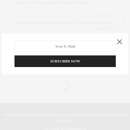
Μπηχτές Αργυρίου για την διοίκηση Μουριάδη
NEXT ARTICLE
Θέλουν τη στάση της Κουντουριώτου οι ταξιτζήδες για να την
κάνουν πιάτσα
0
SUBSCRIBE NOW
DIGITAL WORLD MEDIA ΜΟΝΟΠΡΟΣΩΠΗ ΙΔΙΩΤΙΚΗ ΚΕΦΑΛΑΙΟΥΧΙΚΗ
ΕΤΑΙΡΕΙΑ
ΕΚΔΟΣΗ : ΚΑΘΗΜΕΡΙΝΗ