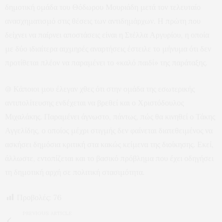
δημοτική ομάδα του Θόδωρου Μουριάδη μετά τον τελευταίο
ανασχηματισμό στις θέσεις των αντιδημάρχων. Η πρώτη που
δείχνει να παίρνει αποστάσεις είναι η Στέλλα Αργυρίου, η οποία
με δύο ιδιαίτερα αιχμηρές αναρτήσεις έστειλε το μήνυμα ότι δεν
προτίθεται πλέον να παραμένει το «καλό παιδί» της παράταξης.
@ Κάποιοι μου έλεγαν χθες ότι στην ομάδα της εσωτερικής
αντιπολίτευσης ενδέχεται να βρεθεί και ο Χριστόδουλος
Μιχαλάκης. Παραμένει άγνωστο, πάντως, πώς θα κινηθεί ο Τάκης
Αγγελίδης, ο οποίος μέχρι στιγμής δεν φαίνεται διατεθειμένος να
ασκήσει δημόσια κριτική στα κακώς κείμενα της διοίκησης. Εκεί,
άλλωστε, εντοπίζεται και το βασικό πρόβλημα που έχει οδηγήσει
τη δημοτική αρχή σε πολιτική στασιμότητα.
Προβολές:
76
PREVIOUS ARTICLE