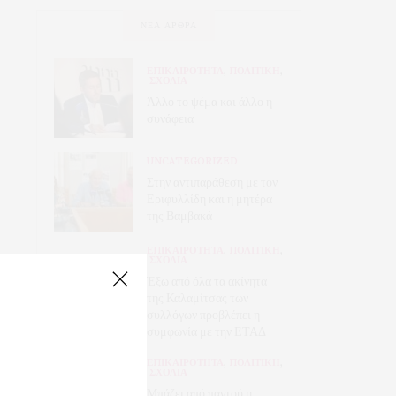
ΝΈΑ ΆΡΘΡΑ
ΕΠΙΚΑΙΡΟΤΗΤΑ
,
ΠΟΛΙΤΙΚΗ
,
ΣΧΟΛΙΑ
Άλλο το ψέμα και άλλο η
συνάφεια
UNCATEGORIZED
Στην αντιπαράθεση με τον
Εριφυλλίδη και η μητέρα
της Βαμβακά
ΕΠΙΚΑΙΡΟΤΗΤΑ
,
ΠΟΛΙΤΙΚΗ
,
ΣΧΟΛΙΑ
Έξω από όλα τα ακίνητα
της Καλαμίτσας των
συλλόγων προβλέπει η
συμφωνία με την ΕΤΑΔ
ΕΠΙΚΑΙΡΟΤΗΤΑ
,
ΠΟΛΙΤΙΚΗ
,
ΣΧΟΛΙΑ
Μπάζει από παντού η