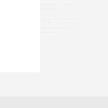
μελέτη για την ενεργειακή
κοινότητα
ΕΠΙΚΑΙΡΟΤΗΤΑ
,
ΠΟΛΙΤΙΚΗ
,
ΣΧΟΛΙΑ
Για τον Βλάχο πάλι οι
άλλοι φταίνε!