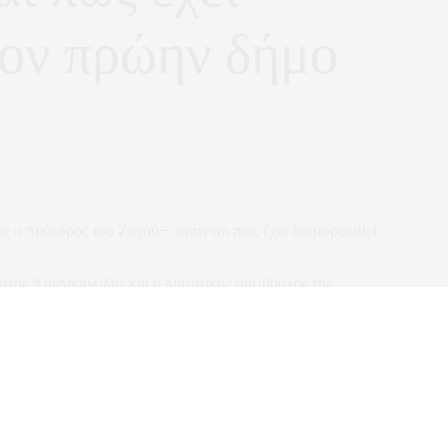
τον πρώην δήμο
 ο πρόεδρος του Ζυγού— φαίνεται πως έχει διαμορφωθεί.
στας Χανδρουλίδης και ο δημοτικός σύμβουλος της
 δυνάμεις με στόχο να υπερασπιστούν —όπως λένε— την
ης Δημοτικής Ενότητας Φιλίππων.
φτασαν στον δήμαρχο Θόδωρο Μουριάδη ή αν πέρασαν