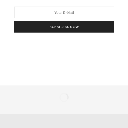
υν καλά από εκλογικές μάχες — και ενδεχομένως μπορούν να
SUBSCRIBE NOW
NEXT ARTICLE
ριάδη
Και της Έλσα που δεν μοίρασε τρόφιμα τα
Χριστούγεννα από το κοινωνικό παντοπωλείο της
φταίει ο Μάκης