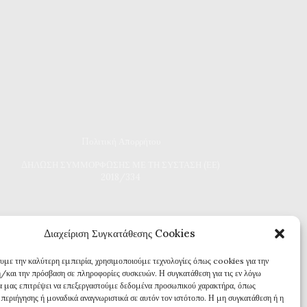
Πολιτική Απορρήτου
Δ
ΗΛΩΣΗ ΣΥΜΜΟΡΦΩΣΗΣ ΜΕ ΤΗ ΣΥΣΤΑΣΗ (ΕΕ)
2018/334
Διαχείριση Συγκατάθεσης Cookies
ουμε την καλύτερη εμπειρία, χρησιμοποιούμε τεχνολογίες όπως cookies για την
/και την πρόσβαση σε πληροφορίες συσκευών. Η συγκατάθεση για τις εν λόγω
θα μας επιτρέψει να επεξεργαστούμε δεδομένα προσωπικού χαρακτήρα, όπως
περιήγησης ή μοναδικά αναγνωριστικά σε αυτόν τον ιστότοπο. Η μη συγκατάθεση ή η