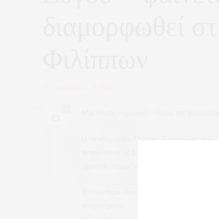
διαμορφωθεί σ
Φιλίππων
ΑΠΟ
ΕΦΗΜΕΡΙΔΑ 7Η ΜΕΡΑ
0
Μια άτυπη συμμαχία —όπως την αποκάλυψε
Ο αντιδήμαρχος Όμηρος Κυριακίδης, ο Κώ
αντιπολίτευσης Σπύρος Πουρσάευ ενώνουν
εγκαταλελειμμένη από τον Δήμο περιοχή τ
Το ερώτημα είναι αν τα μηνύματά τους έ
απαρατήρητα.