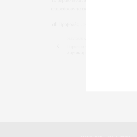
Το βέβαιο είναι πως και οι τρεις γνωρίζο
επηρεάσουν τα εκλογικά δεδομένα.
Προβολές:
114
PREVIOUS ARTICLE
Τώρα που είναι το χειμέριο κύμα κ. Μου
στην ακτή της Καλαμίτσας;