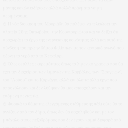
μάντης κακών ειδήσεων αλλά πολλά πράγματα να μη
περιμένουμε.
@ Η νέα διοίκηση του Μουριάδη θα παλέψει να τελειώσει την
πλατεία 28ης Οκτωβρίου, την Κουντουριώτου και να δείξει ότι
προχωράει το έργο της ενεργειακής κοινότητας αλλά και αυτό της
σύνδεση του πρώην δήμου Φιλίππων με τον κεντρικό αγωγό που
φέρνει το νερό από το Κεφαλάρι.
@ Όλες οι άλλες εκκρεμότητες όπως το λιμενικό γραφείο που θα
έχει την διαχείριση των λιμανιών της Καρβάλης, των “Σφαγείων”,
του “Λούσυ” και το Καρνάγιο, αλλά και όλα τα άλλα έργα που
απασχόλησαν και δεν λύθηκαν θα μας απασχολούν και την
επόμενη πενταετία.
@ Φυσικά το θέμα της ελεγχόμενης στάθμευσης πάλι ούτε θα το
αγγίξουν από τον δήμο, όπως δεν θα ασχοληθούν και με τον
μπάχαλο στους πεζοδρόμους που δεν έχουν καμιά διαφορά από
τους κανονικούς δρόμους που κυκλοφορούν τα αυτοκίνητα.