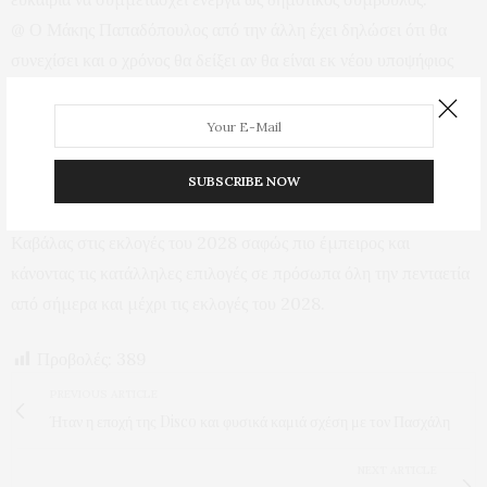
@ Ο Μάκης Παπαδόπουλος από την άλλη έχει δηλώσει ότι θα
συνεχίσει και ο χρόνος θα δείξει αν θα είναι εκ νέου υποψήφιος
δήμαρχος και το 2028. Δεν ξέρω πόσοι από αυτούς που ήταν
μαζί του στις περασμένες εκλογές θα θελήσουν να τον
ακολουθήσουν εκ νέου.
@ Τέλος ο Γιάννης Εριφυλλίδης όπως όλα δείχνουν και σύμφωνα
SUBSCRIBE NOW
με κάποιες δηλώσεις του θα διεκδικήσει εκ νέου τον δήμο
Καβάλας στις εκλογές του 2028 σαφώς πιο έμπειρος και
κάνοντας τις κατάλληλες επιλογές σε πρόσωπα όλη την πενταετία
από σήμερα και μέχρι τις εκλογές του 2028.
Προβολές:
389
PREVIOUS ARTICLE
Ήταν η εποχή της Disco και φυσικά καμιά σχέση με τον Πασχάλη
NEXT ARTICLE