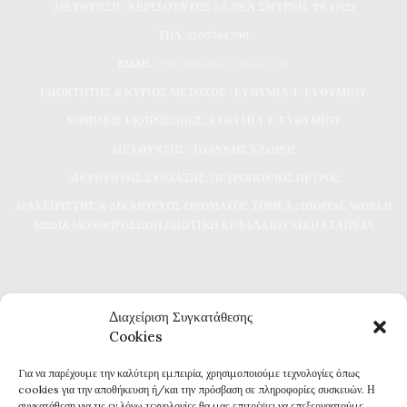
ΔΙΕΥΘΥΝΣΗ: ΚΕΡΑΣΟΥΝΤΟΣ 53, ΝΕΑ ΣΜΥΡΝΗ, TK 17122
ΤΗΛ: 2109764290
EMAIL:
evdomimera@gmail.com
ΙΔΙΟΚΤΗΤΗΣ & ΚΥΡΙΟΣ ΜΕΤΟΧΟΣ : ΕΥΘΥΜΙΑ Τ. ΕΥΘΥΜΙΟΥ
ΝΟΜΙΜΟΣ ΕΚΠΡΟΣΩΠΟΣ: ΕΥΘΥΜΙΑ Τ. ΕΥΘΥΜΙΟΥ
ΔΙΕΥΘΥΝΤΗΣ : ΙΩΑΝΝΗΣ ΧΛΩΡΟΣ
ΔΙΕΥΘΥΝΤΗΣ ΣΥΝΤΑΞΗΣ: ΠΕΤΡΟΠΟΥΛΟΣ ΠΕΤΡΟΣ
ΔΙΑΧΕΙΡΙΣΤΗΣ & ΔΙΚΑΙΟΥΧΟΣ ΟΝΟΜΑΤΟΣ ΤΟΜΕΑ : DIGITAL WORLD
MEDIA ΜΟΝΟΠΡΟΣΩΠΗ ΙΔΙΩΤΙΚΗ ΚΕΦΑΛΑΙΟΥΧΙΚΗ ΕΤΑΙΡΕΙΑ
Διαχείριση Συγκατάθεσης
Cookies
Για να παρέχουμε την καλύτερη εμπειρία, χρησιμοποιούμε τεχνολογίες όπως
Καθημερινή επικαιρότητα και ενημέρωση
cookies για την αποθήκευση ή/και την πρόσβαση σε πληροφορίες συσκευών. Η
Τα πάντα για την Καβάλα
συγκατάθεση για τις εν λόγω τεχνολογίες θα μας επιτρέψει να επεξεργαστούμε